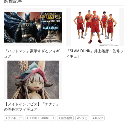
関連記事
『バットマン』豪華すぎるフィギ
『SLAM DUNK』井上雄彦・監修フ
ュア
ィギュア
【メイドインアビス】「ナナチ」
の等身大フィギュア
フィギュア
HUNTER×HUNTER
冨樫義博
ソフビ
キルア