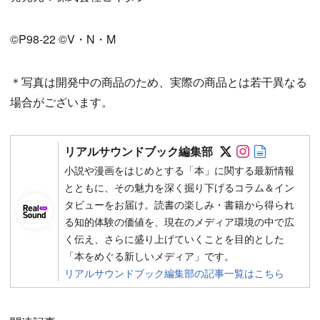
©P98-22 ©V・N・M
＊写真は開発中の商品のため、実際の商品とは若干異なる
場合がございます。
Follow on SN
Follow on 
Author w
リアルサウンドブック編集部
小説や漫画をはじめとする「本」に関する最新情報
とともに、その魅力を深く掘り下げるコラム＆イン
タビューをお届け。読書の楽しみ・書籍から得られ
る知的体験の価値を、現在のメディア環境の中で広
く伝え、さらに盛り上げていくことを目的とした
「本をめぐる新しいメディア」です。
リアルサウンドブック編集部の記事一覧はこちら