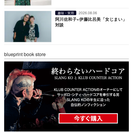
2026.08.06
趣味・実用
阿川佐和子×伊藤比呂美「女じまい」
対談
blueprint book store