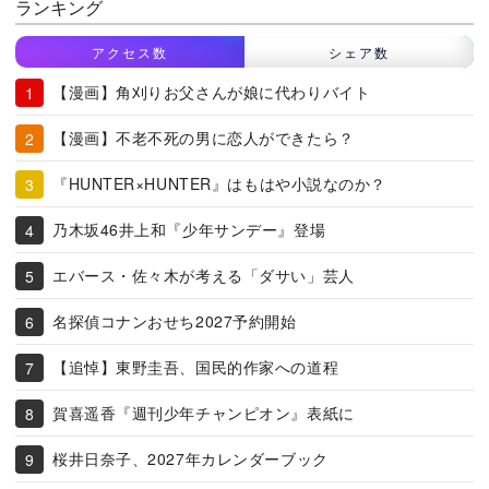
ランキング
アクセス数
シェア数
【漫画】角刈りお父さんが娘に代わりバイト
【漫画】不老不死の男に恋人ができたら？
『HUNTER×HUNTER』はもはや小説なのか？
乃木坂46井上和『少年サンデー』登場
エバース・佐々木が考える「ダサい」芸人
名探偵コナンおせち2027予約開始
【追悼】東野圭吾、国民的作家への道程
賀喜遥香『週刊少年チャンピオン』表紙に
桜井日奈子、2027年カレンダーブック