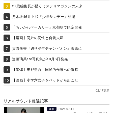
27歳編集長が描くミステリマガジンの未来
乃木坂46井上和『少年サンデー』登場
「ちいかわベーカリー」京都駅で限定開催
【漫画】同姓の同性と偽装夫婦
賀喜遥香『週刊少年チャンピオン』表紙に
遠藤璃菜1st写真集が10月6日発売
【追悼】東野圭吾、国民的作家への道程
【漫画】小学六女子をベッドから起こせ！
02:17更新
リアルサウンド厳選記事
2026.07.11
連載