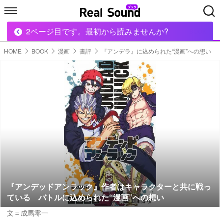
2ページ目です。最初から読みませんか?
HOME
MUSIC
MOVIE
TECH
BOOK
HOME
BOOK
漫画
書評
『アンデラ』に込められた“漫画”への想い
『アンデッドアンラック』作者はキャラクターと共に戦っ
ている バトルに込められた“漫画”への想い
文＝成馬零一