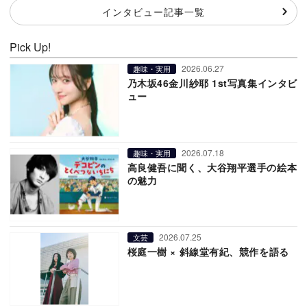
インタビュー記事一覧
Pick Up!
2026.06.27
趣味・実用
乃木坂46金川紗耶 1st写真集インタビ
ュー
2026.07.18
趣味・実用
高良健吾に聞く、大谷翔平選手の絵本
の魅力
2026.07.25
文芸
桜庭一樹 × 斜線堂有紀、競作を語る