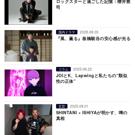
ロックスターと過ごした記憶：櫻井敦
司
2026.08.05
国内ドラマ
『風、薫る』板橋駿谷の安心感が光る
2025.06.22
コラム
JOIとK、Lapwingと私たちの“類似
性の正体”
2025.08.01
文芸
SHINTANI × ISHIYAが明かす、噂の
真相