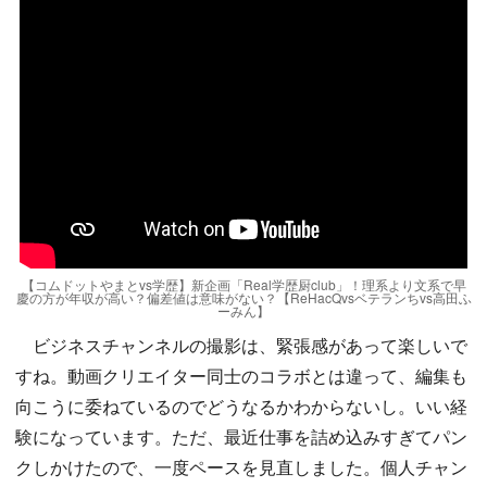
【コムドットやまとvs学歴】新企画「Real学歴厨club」！理系より文系で早
慶の方が年収が高い？偏差値は意味がない？【ReHacQvsベテランちvs高田ふ
ーみん】
ビジネスチャンネルの撮影は、緊張感があって楽しいで
すね。動画クリエイター同士のコラボとは違って、編集も
向こうに委ねているのでどうなるかわからないし。いい経
験になっています。ただ、最近仕事を詰め込みすぎてパン
クしかけたので、一度ペースを見直しました。個人チャン