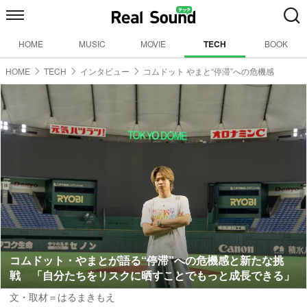
HOME
MUSIC
MOVIE
TECH
BOOK
HOME
TECH
インタビュー
コムドット やまと“停滞”への危機感
コムドット・やまとが語る“停滞”への危機感と新たな挑
戦 「自分たちをリスクに晒すことでもっと成長できる」
文・取材＝はるまきもえ