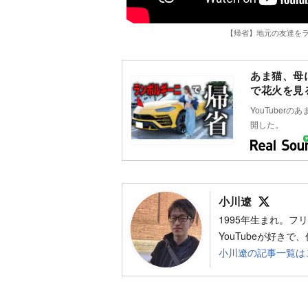
【帰省】地元の友達をラ
あま猫、母
で花火を見
YouTuber
開した。
Follo
小川遼
1995年生まれ。
YouTubeが好き
小川遼の記事一覧は