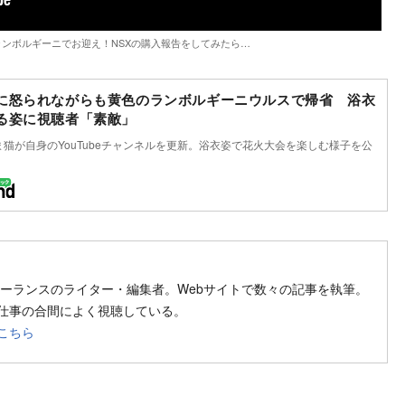
ンボルギーニでお迎え！NSXの購入報告をしてみたら…
に怒られながらも黄色のランボルギーニウルスで帰省 浴衣
る姿に視聴者「素敵」
のあま猫が自身のYouTubeチャンネルを更新。浴衣姿で花火大会を楽しむ様子を公
w on SNS
フリーランスのライター・編集者。Webサイトで数々の記事を執筆。
で、仕事の合間によく視聴している。
こちら