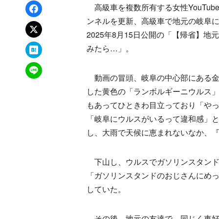
Facebookでシェア
高級車を複数所有する女性YouTuber
ンネルを更新、高級車で地元の岐阜
xでポスト
2025年8月15日公開の「【帰省】
はてなブックマーク
みたら…」。
LINEで送る
動画の冒頭、岐阜の中心部にある金
した黄色の「ランボルギーニウルス
もあってひときわ目立っており「や
「岐阜にウルスがいるって違和感」
し、大雨で天候に恵まれないなか、
下山し、ウルスでガソリンスタンド
「ガソリンスタンドのおじさんにめ
していた。
その後、地元の友達で、同じく車好き