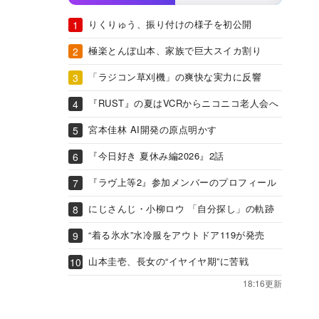
りくりゅう、振り付けの様子を初公開
極楽とんぼ山本、家族で巨大スイカ割り
「ラジコン草刈機」の爽快な実力に反響
『RUST』の夏はVCRからニコニコ老人会へ
宮本佳林 AI開発の原点明かす
『今日好き 夏休み編2026』2話
『ラヴ上等2』参加メンバーのプロフィール
にじさんじ・小柳ロウ 「自分探し」の軌跡
“着る氷水”水冷服をアウトドア119が発売
山本圭壱、長女の“イヤイヤ期”に苦戦
18:16更新