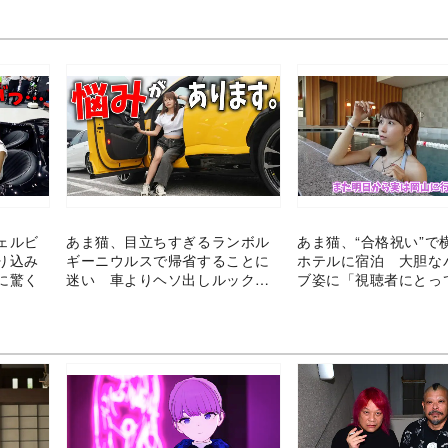
ェルビ
あま猫、目立ちすぎるランボル
あま猫、“合格祝い”で
り込み
ギーニウルスで帰省することに
ホテルに宿泊 大胆な
に驚く
迷い 車よりヘソ出しルックを
ブ姿に「視聴者にとっ
心配する声も
美企画」