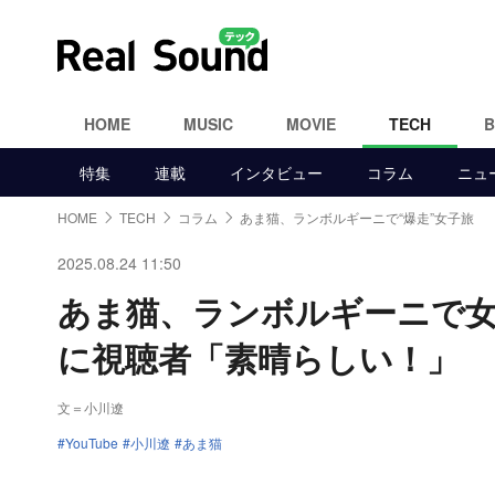
HOME
MUSIC
MOVIE
TECH
特集
連載
インタビュー
コラム
ニュ
HOME
TECH
コラム
あま猫、ランボルギーニで“爆走”女子旅
2025.08.24 11:50
あま猫、ランボルギーニで
に視聴者「素晴らしい！」
文＝小川遼
YouTube
小川遼
あま猫