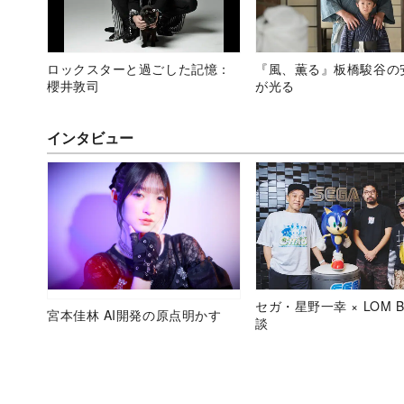
ロックスターと過ごした記憶：
『風、薫る』板橋駿谷の
櫻井敦司
が光る
インタビュー
セガ・星野一幸 × LOM B
宮本佳林 AI開発の原点明かす
談