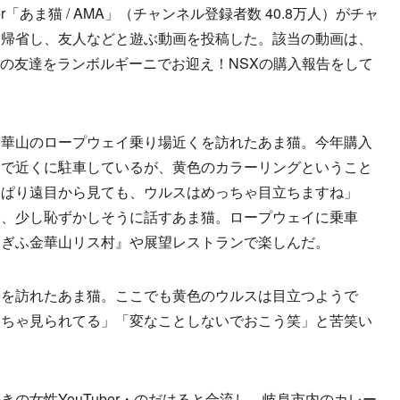
「あま猫 / AMA」（チャンネル登録者数 40.8万人）がチャ
に帰省し、友人などと遊ぶ動画を投稿した。該当の動画は、
地元の友達をランボルギーニでお迎え！NSXの購入報告をして
華山のロープウェイ乗り場近くを訪れたあま猫。今年購入
」で近くに駐車しているが、黄色のカラーリングということ
っぱり遠目から見ても、ウルスはめっちゃ目立ちますね」
と、少し恥ずかしそうに話すあま猫。ロープウェイに乗車
『ぎふ金華山リス村』や展望レストランで楽しんだ。
を訪れたあま猫。ここでも黄色のウルスは目立つようで
っちゃ見られてる」「変なことしないでおこう笑」と苦笑い
の女性YouTuber・のだはると合流し、岐阜市内のカレー