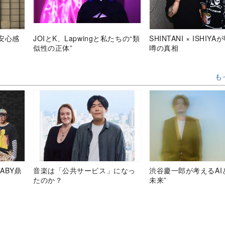
安心感
JOIとK、Lapwingと私たちの“類
SHINTANI × ISHIY
似性の正体”
噂の真相
も
ABY鼎
音楽は「公共サービス」になっ
渋谷慶一郎が考えるAI
たのか？
未来”