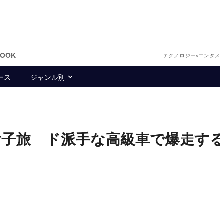
BOOK
テクノロジー×エンタ
ース
ジャンル別
女子旅 ド派手な高級車で爆走す