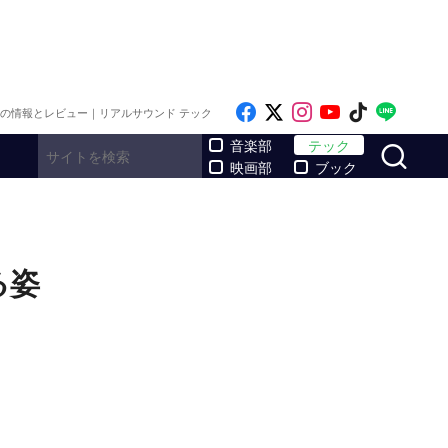
Like on Facebook
Follow on x
Follow on Inst
Follow on Y
Follow on
Follo
メの情報とレビュー｜リアルサウンド テック
サ
音楽部
テック
映画部
ブック
る姿