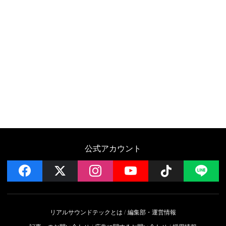
公式アカウント
facebook
x
instagram
YouTube
Follow on 
LI
リアルサウンドテックとは
編集部・運営情報