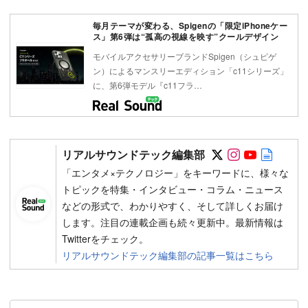
毎月テーマが変わる、Spigenの「限定iPhoneケー
ス」第6弾は“孤高の視線を映す”クールデザイン
モバイルアクセサリーブランドSpigen（シュピゲ
ン）によるマンスリーエディション「c11シリーズ」
に、第6弾モデル『c11フラ…
Follow on SN
Follow on 
Follow 
Autho
リアルサウンドテック編集部
「エンタメ×テクノロジー」をキーワードに、様々な
トピックを特集・インタビュー・コラム・ニュース
などの形式で、わかりやすく、そして詳しくお届け
します。注目の連載企画も続々更新中。最新情報は
Twitterをチェック。
リアルサウンドテック編集部の記事一覧はこちら