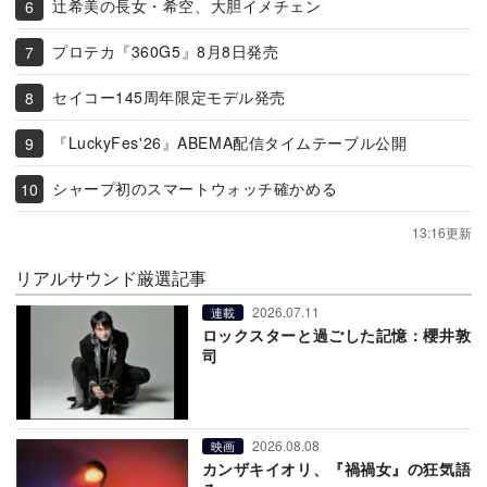
辻希美の長女・希空、大胆イメチェン
プロテカ『360G5』8月8日発売
セイコー145周年限定モデル発売
『LuckyFes'26』ABEMA配信タイムテーブル公開
シャープ初のスマートウォッチ確かめる
13:16更新
リアルサウンド厳選記事
2026.07.11
連載
ロックスターと過ごした記憶：櫻井敦
司
2026.08.08
映画
カンザキイオリ、『禍禍女』の狂気語