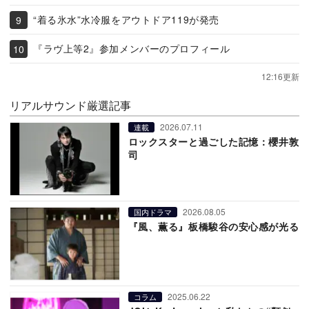
“着る氷水”水冷服をアウトドア119が発売
『ラヴ上等2』参加メンバーのプロフィール
12:16更新
リアルサウンド厳選記事
2026.07.11
連載
ロックスターと過ごした記憶：櫻井敦
司
2026.08.05
国内ドラマ
『風、薫る』板橋駿谷の安心感が光る
2025.06.22
コラム