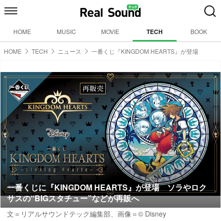
HOME
MUSIC
MOVIE
TECH
BOOK
HOME
TECH
ニュース
一番くじ『KINGDOM HEARTS』が登場
一番くじに『KINGDOM HEARTS』が登場 ソラやロク
サスの“BIGスタチュー”などが再販へ
文＝リアルサウンドテック編集部、画像＝© Disney