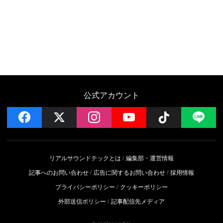
公式アカウント
facebook
x
instagram
YouTube
Follow on 
LI
リアルサウンドテックとは
編集部・運営情報
記事へのお問い合わせ
広告に関するお問い合わせ
採用情報
プライバシーポリシー
クッキーポリシー
外部送信ポリシー
記事配信先メディア