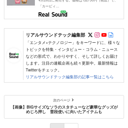
「カービィ…
Follow on SN
Follow on 
Follow 
Autho
リアルサウンドテック編集部
「エンタメ×テクノロジー」をキーワードに、様々な
トピックを特集・インタビュー・コラム・ニュース
などの形式で、わかりやすく、そして詳しくお届け
します。注目の連載企画も続々更新中。最新情報は
Twitterをチェック。
リアルサウンドテック編集部の記事一覧はこちら
次のページ
【画像】BIGサイズなソラのスタチューなど豪華なグッズが
めじろ押し 普段使いに向いたアイテムも