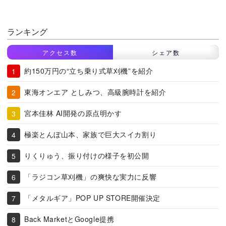
ランキング
アクセス数
シェア数
約150万円の“立ち乗り式草刈機”を紹介
東海オンエア としみつ、高級腕時計を紹介
宮本佳林 AI開発の原点明かす
極楽とんぼ山本、家族で巨大スイカ割り
りくりゅう、振り付けの様子を初公開
「ラジコン草刈機」の爽快な実力に反響
「メタルギア」POP UP STORE開催決定
Back MarketとGoogle提携