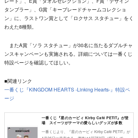
レート」、E賞「タオルセレクション」、F賞「デザイン
タンブラー」、G賞「キーブレードチャームコレクショ
ン」に、ラストワン賞として「ロクサス スタチュー」をく
わえた8種類。
またA賞「ソラ スタチュー」が30名に当たるダブルチャ
ンスキャンペーンも実施される。詳細については一番くじ
特設ページを確認してほしい。
■関連リンク
一番くじ『KINGDOM HEARTS -Linking Hearts-』特設ペ
ージ
一番くじ『星のカービィ Kirby Café PETIT』が登
場 スイーツがテーマの愛らしいグッズが多数
一番くじより、『星のカービィ Kirby Café PETIT』が
4月26日に発売する。価格は1回750円（税込）で、