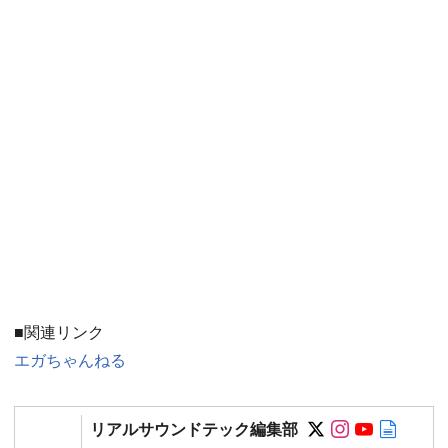
■関連リンク
エガちゃんねる
Follow on SN
Follow on 
Follow 
Autho
リアルサウンドテック編集部