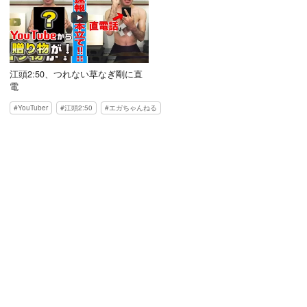
江頭2:50、つれない草なぎ剛に直
電
YouTuber
江頭2:50
エガちゃんねる