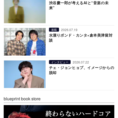
渋谷慶一郎が考えるAIと“音楽の未
来”
2026.07.19
連載
水溜りボンド・カンタ×倉本美津留対
談
2026.07.22
インタビュー
チェ・ジョンヒョプ、イメージからの
脱却
blueprint book store