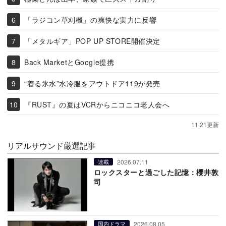
「ラジコン草刈機」の爽快な実力に反響
「メタルギア」POP UP STORE開催決定
Back MarketとGoogle提携
“着る氷水”水冷服をアウトドア119が発売
『RUST』の夏はVCRからニコニコ老人会へ
11:21更新
リアルサウンド厳選記事
2026.07.11
連載
ロックスターと過ごした記憶：櫻井敦
司
2026.08.05
国内ドラマ