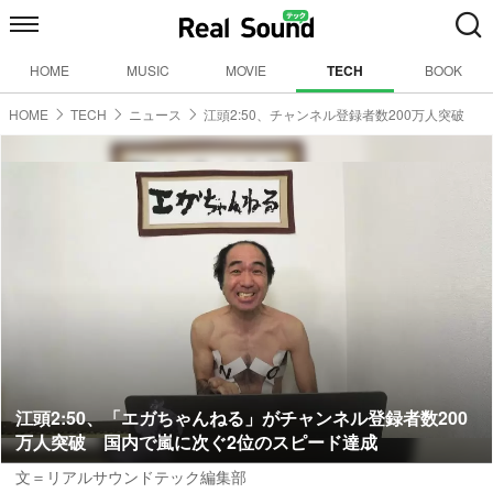
HOME
MUSIC
MOVIE
TECH
BOOK
HOME
TECH
ニュース
江頭2:50、チャンネル登録者数200万人突破
江頭2:50、「エガちゃんねる」がチャンネル登録者数200
万人突破 国内で嵐に次ぐ2位のスピード達成
文＝リアルサウンドテック編集部