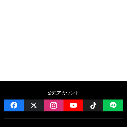
公式アカウント
facebook
x
instagram
YouTube
Follow on 
LI