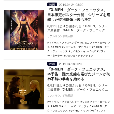
2019.04.24 08:00
映画
『X-MEN：ダーク・フェニックス』
日本限定ポスター公開 シリーズを網
羅した特別映像上映も決定
6月21日より公開される『X-MEN』シリー
ズ最新作『X-MEN：ダーク・フェニック
ス』 より、日本限定オリジナルポスターが
リアルサウンド映画部
公開…
マイケル・ファスベンダー
ジェニファー・ローレン
ス
X-MEN
ジェームズ・マカヴォイ
X-MEN：ダー
ク・フェニックス
サイモン・キンバーグ
ソフィ
ー・ターナー
ジェシカ・チャスティン
2019.04.18 00:00
映画
『X-MEN：ダーク・フェニックス』
本予告 謎の光線を浴びたジーンが制
御不能の暴走を始める
6月21日より公開される『X-MEN』シリー
ズ最新作『X-MEN：ダーク・フェニック
ス』 より、本予告映像が公開された。
リアルサウンド映画部
1…
マイケル・ファスベンダー
ジェニファー・ローレン
ス
X-MEN
ジェームズ・マカヴォイ
X-MEN：ダー
ク・フェニックス
サイモン・キンバーグ
ソフィ