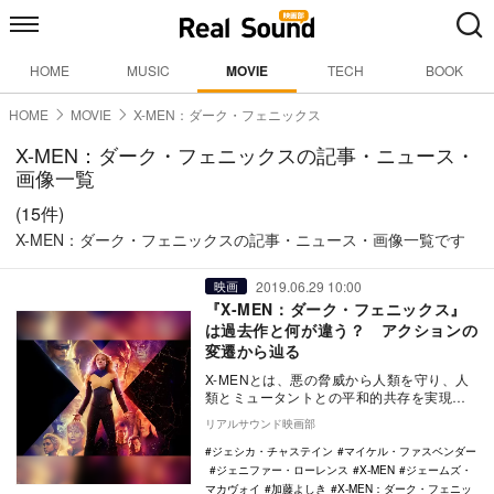
HOME
MUSIC
MOVIE
TECH
BOOK
HOME
MOVIE
X-MEN：ダーク・フェニックス
X-MEN：ダーク・フェニックスの記事・ニュース・
画像一覧
(15件)
X-MEN：ダーク・フェニックスの記事・ニュース・画像一覧です
2019.06.29 10:00
映画
『X-MEN：ダーク・フェニックス』
は過去作と何が違う？ アクションの
変遷から辿る
X-MENとは、悪の脅威から人類を守り、人
類とミュータントとの平和的共存を実現す
るために組織されたミュータントヒーロー
リアルサウンド映画部
チームであ…
ジェシカ・チャステイン
マイケル・ファスベンダー
ジェニファー・ローレンス
X-MEN
ジェームズ・
マカヴォイ
加藤よしき
X-MEN：ダーク・フェニッ