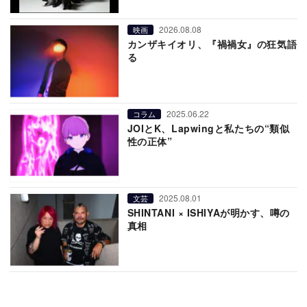
2026.08.08
映画
カンザキイオリ、『禍禍女』の狂気語
る
2025.06.22
コラム
JOIとK、Lapwingと私たちの“類似
性の正体”
2025.08.01
文芸
SHINTANI × ISHIYAが明かす、噂の
真相