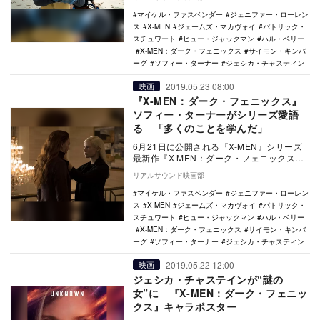
のコ…
マイケル・ファスベンダー
ジェニファー・ローレン
ス
X-MEN
ジェームズ・マカヴォイ
パトリック・
スチュワート
ヒュー・ジャックマン
ハル・ベリー
X-MEN：ダーク・フェニックス
サイモン・キンバ
ーグ
ソフィー・ターナー
ジェシカ・チャスティン
2019.05.23 08:00
映画
『X-MEN：ダーク・フェニックス』
ソフィー・ターナーがシリーズ愛語
る 「多くのことを学んだ」
6月21日に公開される『X-MEN』シリーズ
最新作『X-MEN：ダーク・フェニックス』
より、ジーン・グレイ／ダーク・ フェニッ
リアルサウンド映画部
ク…
マイケル・ファスベンダー
ジェニファー・ローレン
ス
X-MEN
ジェームズ・マカヴォイ
パトリック・
スチュワート
ヒュー・ジャックマン
ハル・ベリー
X-MEN：ダーク・フェニックス
サイモン・キンバ
ーグ
ソフィー・ターナー
ジェシカ・チャスティン
2019.05.22 12:00
映画
ジェシカ・チャステインが“謎の
女”に 『X-MEN：ダーク・フェニッ
クス』キャラポスター