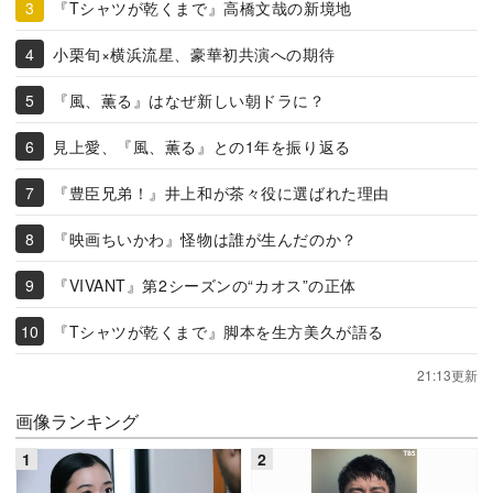
『Tシャツが乾くまで』高橋文哉の新境地
小栗旬×横浜流星、豪華初共演への期待
『風、薫る』はなぜ新しい朝ドラに？
見上愛、『風、薫る』との1年を振り返る
『豊臣兄弟！』井上和が茶々役に選ばれた理由
『映画ちいかわ』怪物は誰が生んだのか？
『VIVANT』第2シーズンの“カオス”の正体
『Tシャツが乾くまで』脚本を生方美久が語る
21:13更新
画像ランキング