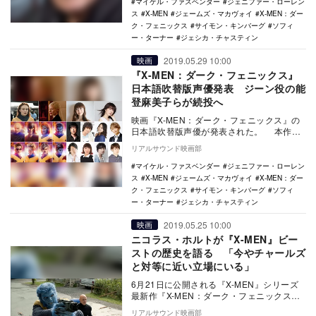
マイケル・ファスベンダー
ジェニファー・ローレン
ス
X-MEN
ジェームズ・マカヴォイ
X-MEN：ダー
ク・フェニックス
サイモン・キンバーグ
ソフィ
ー・ターナー
ジェシカ・チャスティン
2019.05.29 10:00
映画
『X-MEN：ダーク・フェニックス』
日本語吹替版声優発表 ジーン役の能
登麻美子らが続投へ
映画『X-MEN：ダーク・フェニックス』の
日本語吹替版声優が発表された。 本作
は、突然変異によって超人的能力を身につ
リアルサウンド映画部
けたミュ…
マイケル・ファスベンダー
ジェニファー・ローレン
ス
X-MEN
ジェームズ・マカヴォイ
X-MEN：ダー
ク・フェニックス
サイモン・キンバーグ
ソフィ
ー・ターナー
ジェシカ・チャスティン
2019.05.25 10:00
映画
ニコラス・ホルトが『X-MEN』ビー
ストの歴史を語る 「今やチャールズ
と対等に近い立場にいる」
6月21日に公開される『X-MEN』シリーズ
最新作『X-MEN：ダーク・フェニックス』
より、ビーストを演じるニコラス・ホルト
リアルサウンド映画部