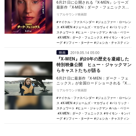
6月21日に公開される『X-MEN』シリーズ
最新作『X-MEN：ダーク・フェニックス』
より、ジェシカ・チャステイン演じる“謎の
リアルサウンド映画部
女…
マイケル・ファスベンダー
ジェニファー・ローレン
ス
X-MEN
ジェームズ・マカヴォイ
パトリック・
スチュワート
ヒュー・ジャックマン
ハル・ベリー
X-MEN：ダーク・フェニックス
サイモン・キンバ
ーグ
ソフィー・ターナー
ジェシカ・チャスティン
2019.05.14 05:00
映画
『X-MEN』約20年の歴史を凝縮した
特別映像公開 ヒュー・ジャックマン
らキャストたちが語る
6月21日に最新作『X-MEN：ダーク・フェ
ニックス』が全国ロードショーされる『X-
MEN』シリーズのダイジェストとキャスト
リアルサウンド映画部
コメ…
マイケル・ファスベンダー
ジェニファー・ローレン
ス
X-MEN
ジェームズ・マカヴォイ
パトリック・
スチュワート
ヒュー・ジャックマン
ハル・ベリー
X-MEN：ダーク・フェニックス
サイモン・キンバ
ーグ
ソフィー・ターナー
ジェシカ・チャスティン