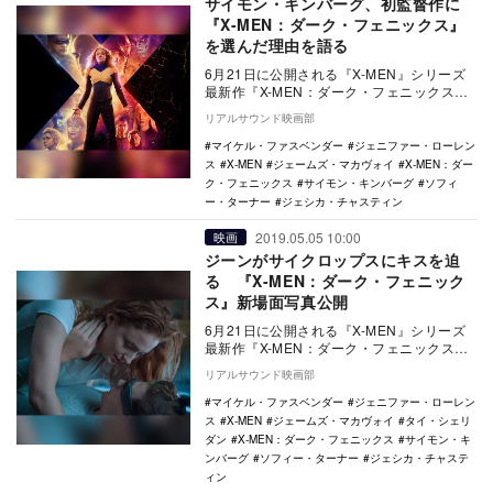
サイモン・キンバーグ、初監督作に
『X-MEN：ダーク・フェニックス』
を選んだ理由を語る
6月21日に公開される『X-MEN』シリーズ
最新作『X-MEN：ダーク・フェニックス』
の監督を務めたサイモン・キンバーグが、
リアルサウンド映画部
原作…
マイケル・ファスベンダー
ジェニファー・ローレン
ス
X-MEN
ジェームズ・マカヴォイ
X-MEN：ダー
ク・フェニックス
サイモン・キンバーグ
ソフィ
ー・ターナー
ジェシカ・チャスティン
2019.05.05 10:00
映画
ジーンがサイクロップスにキスを迫
る 『X-MEN：ダーク・フェニック
ス』新場面写真公開
6月21日に公開される『X-MEN』シリーズ
最新作『X-MEN：ダーク・フェニックス』
より、新たな場面写真が公開された。
リアルサウンド映画部
本…
マイケル・ファスベンダー
ジェニファー・ローレン
ス
X-MEN
ジェームズ・マカヴォイ
タイ・シェリ
ダン
X-MEN：ダーク・フェニックス
サイモン・キ
ンバーグ
ソフィー・ターナー
ジェシカ・チャステ
ィン