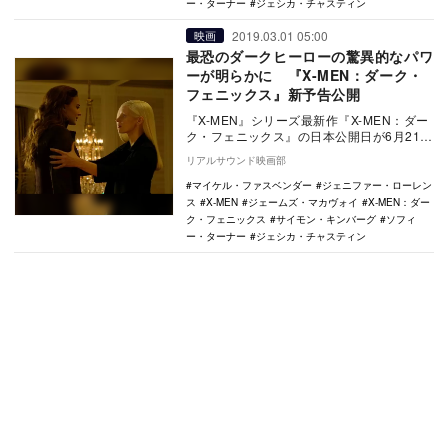
ー・ターナー
ジェシカ・チャスティン
2019.03.01 05:00
映画
最恐のダークヒーローの驚異的なパワ
ーが明らかに 『X-MEN：ダーク・
フェニックス』新予告公開
『X-MEN』シリーズ最新作『X-MEN：ダー
ク・フェニックス』の日本公開日が6月21日
に決まり、新予告編が公開された。 1…
リアルサウンド映画部
マイケル・ファスベンダー
ジェニファー・ローレン
ス
X-MEN
ジェームズ・マカヴォイ
X-MEN：ダー
ク・フェニックス
サイモン・キンバーグ
ソフィ
ー・ターナー
ジェシカ・チャスティン