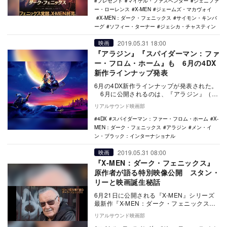
プレゼント
マイケル・ファスベンダー
ジェニファ
ー・ローレンス
X-MEN
ジェームズ・マカヴォイ
X-MEN：ダーク・フェニックス
サイモン・キンバ
ーグ
ソフィー・ターナー
ジェシカ・チャスティン
2019.05.31 18:00
映画
『アラジン』『スパイダーマン：ファ
ー・フロム・ホーム』も 6月の4DX
新作ラインナップ発表
6月の4DX新作ラインナップが発表された。
6月に公開されるのは、『アラジン』（6
月7日公開）、『メン・イン・ブラック：イ
リアルサウンド映画部
ン…
4DX
スパイダーマン：ファー・フロム・ホーム
X-
MEN：ダーク・フェニックス
アラジン
メン・イ
ン・ブラック：インターナショナル
2019.05.31 08:00
映画
『X-MEN：ダーク・フェニックス』
原作者が語る特別映像公開 スタン・
リーと映画誕生秘話
6月21日に公開される『X-MEN』シリーズ
最新作『X-MEN：ダーク・フェニックス』
より、映画誕生秘話や、昨年逝去したマー
リアルサウンド映画部
ベル…