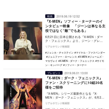
2019.06.19 12:52
映画
『X-MEN』ソフィー・ターナーのイ
ンタビュー映像 「ジーンは単なる主
役ではなく“敵”でもある」
6月21日に日本公開される『X-MEN：ダー
ク・フェニックス』より、ジーン・グレイ
を演じたソフィー・ターナーのインタビュ
リアルサウンド映画部
ー映像が…
ジェシカ・チャステイン
マイケル・ファスベンダー
ジェニファー・ローレンス
X-MEN
ジェームズ・
マカヴォイ
X-MEN：ダーク・フェニックス
サイモ
ン・キンバーグ
ソフィー・ターナー
2019.06.01 13:00
プレゼント
『X-MEN：ダーク・フェニックス』
ファン・スクリーニングに10組20名
様をご招待
『X-MEN』シリーズ最新作となる『X-
MEN：ダーク・フェニックス』が、6月21
日より公開される。 本作は、突然変異
リアルサウンド映画部
に…