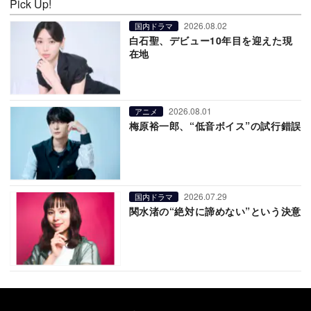
Pick Up!
2026.08.02
国内ドラマ
白石聖、デビュー10年目を迎えた現
在地
2026.08.01
アニメ
梅原裕一郎、“低音ボイス”の試行錯誤
2026.07.29
国内ドラマ
関水渚の“絶対に諦めない”という決意