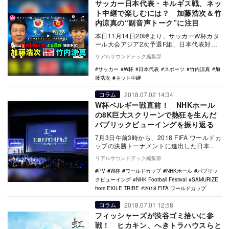
サッカー日本代表・キルギス戦、ネッ
ト中継で楽しむには？ 加藤浩次＆竹
内涼真の“副音声トーク”に注目
本日11月14日20時より、サッカーW杯カタ
ール大会アジア2次予選F組、日本代表対キ
ルギス代表の一戦が行われる。 日…
リアルサウンドテック編集部
サッカー
W杯
日本代表
スポーツ
竹内涼真
加
藤浩次
ネット中継
2018.07.02 14:34
コラム
W杯ベルギー戦直前！ NHKホール
の8K巨大スクリーンで熱狂を生んだ
パブリックビューイングを振り返る
7月3日午前3時から、2018 FIFA ワールドカ
ップの決勝トーナメントに進出した日本代
表が強豪・ベルギー代表に挑む。ベスト1…
リアルサウンドテック編集部
PV
W杯
ワールドカップ
NHKホール
パブリッ
クビューイング
NHK Football Festival
SAMURIZE
from EXILE TRIBE
2018 FIFA ワールドカップ
2018.07.01 12:58
コラム
フィッシャーズが渋谷ゴミ拾いに参
戦！ ヒカキン、へきトラハウスらと