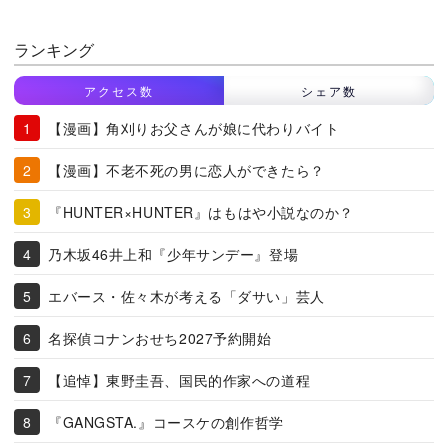
ランキング
アクセス数
シェア数
【漫画】角刈りお父さんが娘に代わりバイト
【漫画】不老不死の男に恋人ができたら？
『HUNTER×HUNTER』はもはや小説なのか？
乃木坂46井上和『少年サンデー』登場
エバース・佐々木が考える「ダサい」芸人
名探偵コナンおせち2027予約開始
【追悼】東野圭吾、国民的作家への道程
『GANGSTA.』コースケの創作哲学