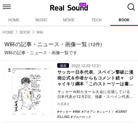
HOME
MUSIC
MOVIE
TECH
BOOK
HOME
BOOK
W杯
W杯の記事・ニュース・画像一覧
(12件)
W杯の記事・ニュース・画像一覧です
2022.12.02 12:21
漫画
サッカー日本代表、スペイン撃破に漫
画公式＆作者からもコメント続々 ジ
ャイキリ綱本「このストーリーは書け
ない」
サッカーＷ杯カタール大会に出場している
日本代表が12月2日、強豪・スペイン代表に
2-1で逆転勝ちを収め、決勝トーナメントへ
向原康太
の進出…
サッカー
W杯
アオアシ
シュート！
GIANT
KILLING
ブルーロック