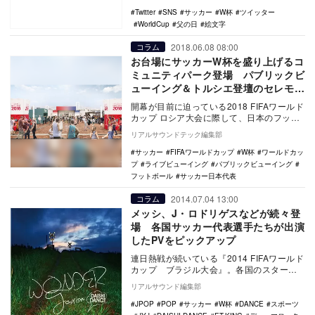
Twitter
SNS
サッカー
W杯
ツイッター
WorldCup
父の日
絵文字
2018.06.08 08:00
コラム
お台場にサッカーW杯を盛り上げるコ
ミュニティパーク登場 パブリックビ
ューイング＆トルシエ登壇のセレモニ
ーも
開幕が目前に迫っている2018 FIFAワールド
カップ ロシア大会に際して、日本のフット
ボールを盛り上げるスポーツコミュニティ
リアルサウンドテック編集部
パ…
サッカー
FIFAワールドカップ
W杯
ワールドカッ
プ
ライブビューイング
パブリックビューイング
フットボール
サッカー日本代表
2014.07.04 13:00
コラム
メッシ、J・ロドリゲスなどが続々登
場 各国サッカー代表選手たちが出演
したPVをピックアップ
連日熱戦が続いている『2014 FIFAワールド
カップ ブラジル大会』。各国のスターた
ち選手たちが見せる鮮やかなプレーは、サ
リアルサウンド編集部
ッカ…
JPOP
POP
サッカー
W杯
DANCE
スポーツ