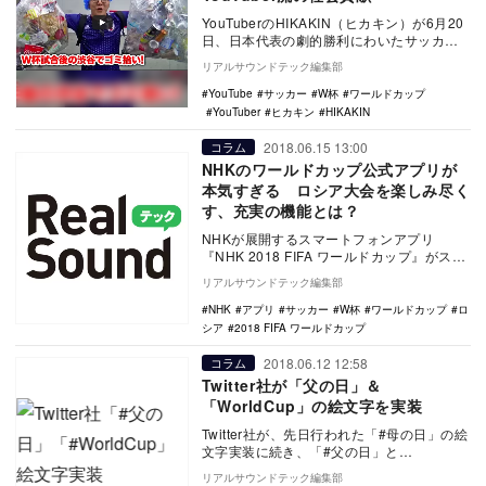
YouTuberのHIKAKIN（ヒカキン）が6月20
日、日本代表の劇的勝利にわいたサッカー
W杯・コロンビア戦後に渋谷を訪れ、ゴ…
リアルサウンドテック編集部
YouTube
サッカー
W杯
ワールドカップ
YouTuber
ヒカキン
HIKAKIN
2018.06.15 13:00
コラム
NHKのワールドカップ公式アプリが
本気すぎる ロシア大会を楽しみ尽く
す、充実の機能とは？
NHKが展開するスマートフォンアプリ
『NHK 2018 FIFA ワールドカップ』がスゴ
い。 14日に開幕した、2018FI…
リアルサウンドテック編集部
NHK
アプリ
サッカー
W杯
ワールドカップ
ロ
シア
2018 FIFA ワールドカップ
2018.06.12 12:58
コラム
Twitter社が「父の日」＆
「WorldCup」の絵文字を実装
Twitter社が、先日行われた「#母の日」の絵
文字実装に続き、「#父の日」と
「#WorldCup」の絵文字の提供を開始し
リアルサウンドテック編集部
た。 …