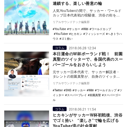
連鎖する、楽しい善意の輪
人気YouTuberの間で、サッカー・ワールド
カップ日本代表戦の喧騒後、渋谷の街をき
れいにするゴミ拾いの輪が広がっている。
リアルサウンドテック編集部
…
YouTube
サッカー
W杯
ワールドカップ
YouTuber
ヒカキン
フィッシャーズ
へきトラハ
ウス
ゴミ拾い
2018.06.28 12:34
コラム
本日運命のW杯ポーランド戦！ 前園
真聖のツイッターで、各国代表のスー
パーゴールをおさらいしよう
元サッカー日本代表で、サッカー解説者・
タレントの前園真聖が、自身のツイッター
上で「印象に残っているスーパーゴール」
リアルサウンドテック編集部
についてのリプ…
Twitter
SNS
サッカー
W杯
ワールドカップ
ツ
イッター
スーパープレイ
前園真聖
スーパーゴー
ル
2018.06.21 11:54
コラム
ヒカキンがサッカーW杯初戦後、渋谷
でゴミ拾い “楽しさ”で輪を広げる
YouTuber流の社会貢献