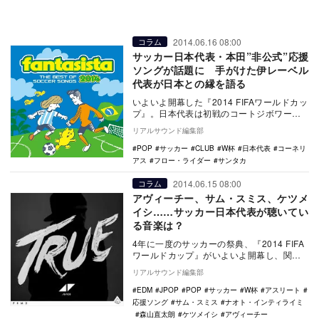
2014.06.16 08:00
コラム
サッカー日本代表・本田”非公式”応援
ソングが話題に 手がけた伊レーベル
代表が日本との縁を語る
いよいよ開幕した『2014 FIFAワールドカッ
プ』。日本代表は初戦のコートジボワール
戦こそ、本来のサッカーができずに残念な
リアルサウンド編集部
結果…
POP
サッカー
CLUB
W杯
日本代表
コーネリ
アス
フロー・ライダー
サンタカ
2014.06.15 08:00
コラム
アヴィーチー、サム・スミス、ケツメ
イシ……サッカー日本代表が聴いてい
る音楽は？
4年に一度のサッカーの祭典、『2014 FIFA
ワールドカップ』がいよいよ開幕し、関連
ニュースも連日報じられている。大会への
リアルサウンド編集部
注目…
EDM
JPOP
POP
サッカー
W杯
アスリート
応援ソング
サム・スミス
ナオト・インティライミ
森山直太朗
ケツメイシ
アヴィーチー