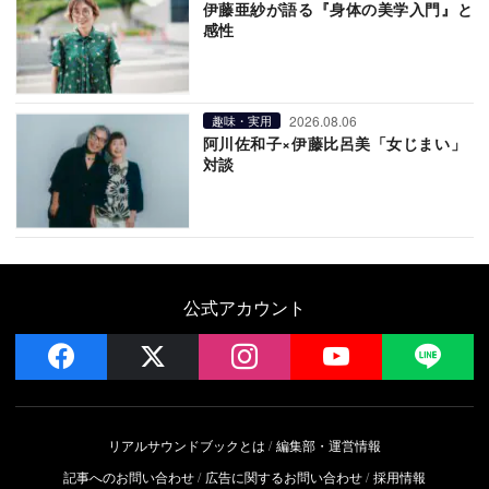
伊藤亜紗が語る『身体の美学入門』と
感性
2026.08.06
趣味・実用
阿川佐和子×伊藤比呂美「女じまい」
対談
公式アカウント
facebook
x
instagram
YouTube
LIN
リアルサウンドブックとは
編集部・運営情報
記事へのお問い合わせ
広告に関するお問い合わせ
採用情報