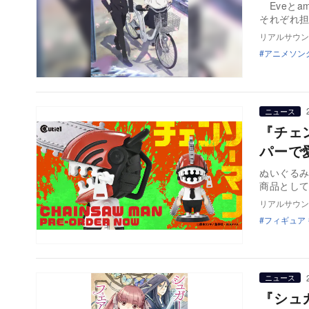
Eveとa
それぞれ
リアルサウン
アニメソン
ニュース
『チェ
パーで
ぬいぐるみ
商品として
リアルサウン
フィギュア
ニュース
『シュ