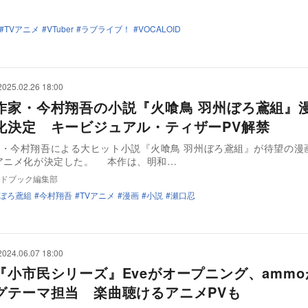
TVアニメ
VTuber
ラブライブ！
VOCALOID
2025.02.26 18:00
作家・今村翔吾の小説『火喰鳥 羽州ぼろ鳶組』
化決定 キービジュアル・ティザーPV解禁
・今村翔吾による大ヒット小説『火喰鳥 羽州ぼろ鳶組』が待望の漫
アニメ化が決定した。 本作は、明和…
ドブック編集部
州ぼろ鳶組
今村翔吾
TVアニメ
漫画
小説
瀬口忍
2024.06.07 18:00
『小市民シリーズ』Eveがオープニング、amm
グテーマ担当 楽曲聴けるアニメPVも