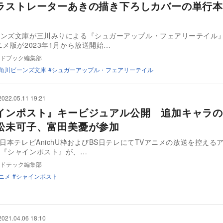
ラストレーターあきの描き下ろしカバーの単行本
ンズ文庫が三川みりによる『シュガーアップル・フェアリーテイル
ニメ版が2023年1月から放送開始…
ドブック編集部
角川ビーンズ文庫
シュガーアップル・フェアリーテイル
2022.05.11 19:21
インポスト』キービジュアル公開 追加キャラの
松未可子、富田美憂が参加
本テレビAnichU枠およびBS日テレにてTVアニメの放送を控える
『シャインポスト』が、…
ドテック編集部
アニメ
シャインポスト
2021.04.06 18:10