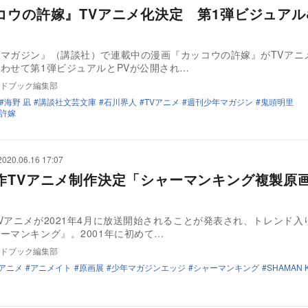
コウの許嫁』TVアニメ化決定 第1弾ビジュアル
マガジン』（講談社）で連載中の漫画『カッコウの許嫁』がTVアニ
わせて第1弾ビジュアルとPVが公開され…
ドブック編集部
海野 凪
講談社文芸文庫
石川界人
TVアニメ
週刊少年マガジン
鬼頭明里
許嫁
2020.06.16 17:07
作TVアニメ制作決定「シャーマンキング複製原
Vアニメが2021年4月に放送開始されることが発表され、トレンド入
ーマンキング』。2001年に初めて…
ドブック編集部
Vアニメ
アニメイト
原画展
少年マガジンエッジ
シャーマンキング
SHAMAN 