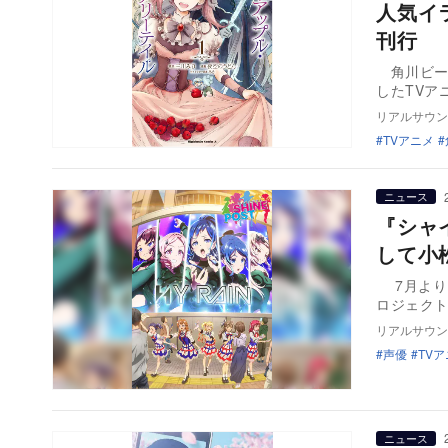
人気イ
刊行
角川ビー
したTVア
リアルサウン
TVアニメ
ニュース
『シャ
して小
7月より日
ロジェクト
リアルサウン
声優
TV
ニュース