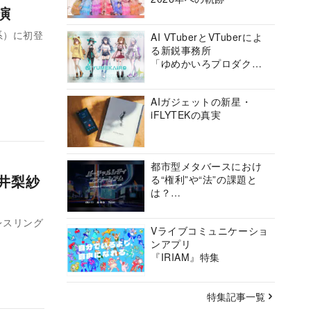
出演
ビ系）に初登
AI VTuberとVTuberによ
る新鋭事務所
「ゆめかいろプロダクシ
ョン」の挑戦に迫る
AIガジェットの新星・
iFLYTEKの真実
都市型メタバースにおけ
川井梨紗
る“権利”や“法”の課題と
は？
バーチャルシティコンソ
ーシアムの挑戦に迫る
『レスリング
Vライブコミュニケーショ
ンアプリ
『IRIAM』特集
特集記事一覧