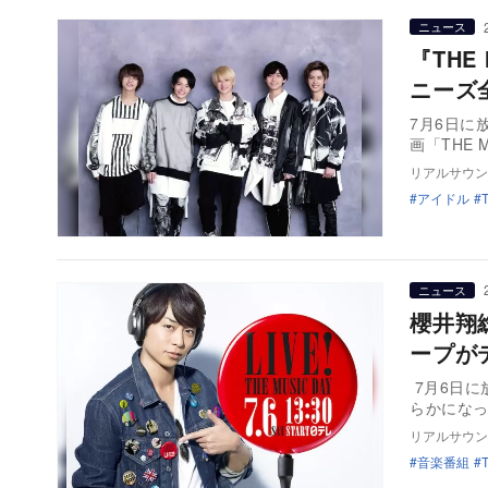
ニュース
『THE 
ニーズ
7月6日に放
画「THE M
リアルサウン
アイドル
ニュース
櫻井翔総
ープが
7月6日に放
リアルサウン
音楽番組