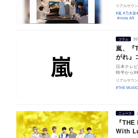
リアルサウン
嵐
乃木坂4
mixta AR
20
コラム
嵐、『T
がれ』
日本テレビ系
時半から9
リアルサウン
THE MUSI
ニュース
『THE
With