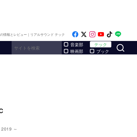
Like on Facebook
Follow on x
Follow on Inst
Follow on Y
Follow on
Follo
メの情報とレビュー｜リアルサウンド テック
サ
音楽部
テック
映画部
ブック
C
2019 ～