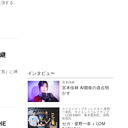
が出演する。
生中継
レビ系）に欅
インタビュー
宮本佳林
宮本佳林 AI開発の原点明
かす
クリエイティブディレクター 星野
一幸氏、サイエンスコレクティブ
「LOM BABY」青木寛和氏、浪岡
拓也氏
HE
セガ・星野一幸 × LOM