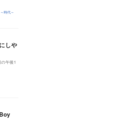
19 ～時代～
嵐にしや
日の午後1
Boy