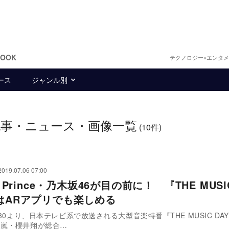
BOOK
テクノロジー×エンタ
ース
ジャンル別
記事・ニュース・画像一覧
(10件)
2019.07.06 07:00
 & Prince・乃木坂46が目の前に！ 『THE MUSI
』はARアプリでも楽しめる
:30より、日本テレビ系で放送される大型音楽特番『THE MUSIC DAY 
。嵐・櫻井翔が総合…