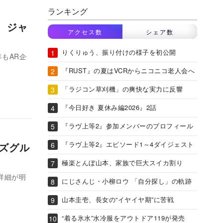
ランキング
ce ジャ
アクセス数
シェア数
りくりゅう、振り付けの様子を初公開
年もAR企
『RUST』の夏はVCRからニコニコ老人会へ
「ラジコン草刈機」の爽快な実力に反響
『今日好き 夏休み編2026』2話
『ラヴ上等2』参加メンバーのプロフィール
『ラヴ上等2』エピソード1～4ダイジェスト
ーズグル
極楽とんぼ山本、家族で巨大スイカ割り
の詳細が明
にじさんじ・小柳ロウ 「自分探し」の軌跡
山本圭壱、長女の“イヤイヤ期”に苦戦
“着る氷水”水冷服をアウトドア119が発売