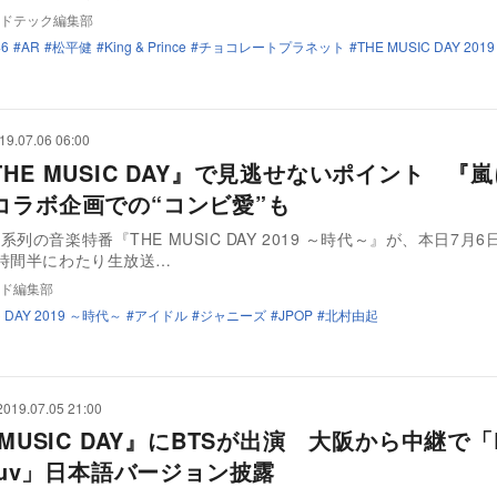
ドテック編集部
6
AR
松平健
King & Prince
チョコレートプラネット
THE MUSIC DAY 20
19.07.06 06:00
HE MUSIC DAY』で見逃せないポイント 『
コラボ企画での“コンビ愛”も
列の音楽特番『THE MUSIC DAY 2019 ～時代～』が、本日7月6
時間半にわたり生放送…
ド編集部
C DAY 2019 ～時代～
アイドル
ジャニーズ
JPOP
北村由起
2019.07.05 21:00
 MUSIC DAY』にBTSが出演 大阪から中継で「
 Luv」日本語バージョン披露