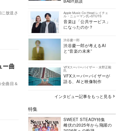
BABY鼎談
6日に放送さ
Apple Music Co-Head レイチェ
ル・ニューマン氏×STUTS
音楽は「公共サービス」
になったのか？
渋谷慶一郎
渋谷慶一郎が考えるAI
と“音楽の未来”
ビュー曲
VFXスーパーバイザー・水野正毅
氏
VFXスーパーバイザーが
語る、AIと映像制作
の全曲目＆
インタビュー記事をもっと見る
特集
SWEET STEADY特集
雌伏の2025年から飛躍の
2026年への軌跡