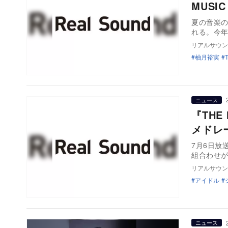
MUSI
夏の音楽の祭
れる。今
リアルサウン
柚月裕実
ニュース
『THE
メドレ
7月6日放
組合わせ
リアルサウン
アイドル
ニュース