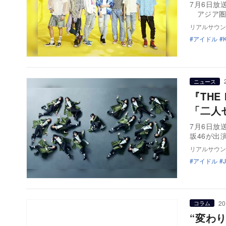
7月6日放送
アジア圏
リアルサウン
アイドル
ニュース
『THE
「二人
7月6日放送
坂46が出
リアルサウン
アイドル
20
コラム
“変わ