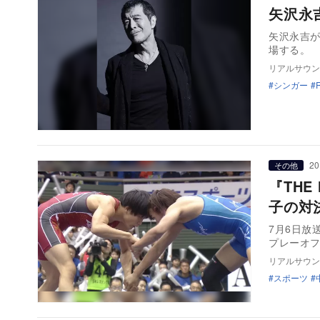
矢沢永吉
矢沢永吉が、
場する。
リアルサウン
シンガー
20
その他
『THE
子の対
7月6日放送
プレーオフ
リアルサウン
スポーツ