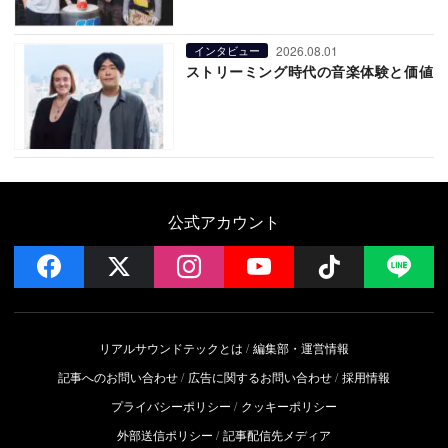
2026.08.01
インタビュー
ストリーミング時代の音楽体験と価値
公式アカウント
facebook
x
instagram
YouTube
Follow on 
LI
リアルサウンドテックとは
編集部・運営情報
記事へのお問い合わせ
広告に関するお問い合わせ
採用情報
プライバシーポリシー
クッキーポリシー
外部送信ポリシー
記事配信先メディア