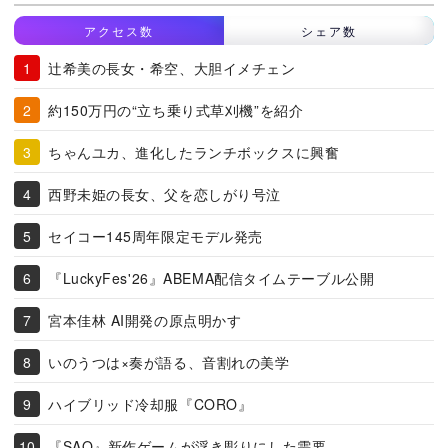
アクセス数
シェア数
辻希美の長女・希空、大胆イメチェン
約150万円の“立ち乗り式草刈機”を紹介
ちゃんユカ、進化したランチボックスに興奮
西野未姫の長女、父を恋しがり号泣
セイコー145周年限定モデル発売
『LuckyFes'26』ABEMA配信タイムテーブル公開
宮本佳林 AI開発の原点明かす
いのうつは×奏が語る、音割れの美学
ハイブリッド冷却服『CORO』
『SAO』新作ゲームが浮き彫りにした需要