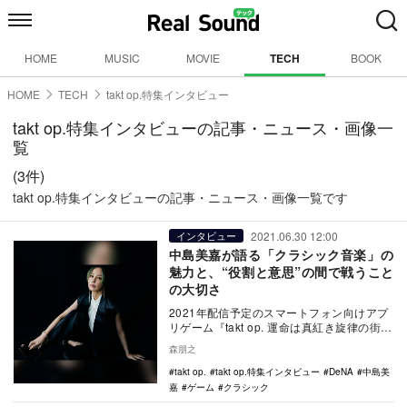
HOME
MUSIC
MOVIE
TECH
BOOK
HOME
TECH
takt op.特集インタビュー
takt op.特集インタビューの記事・ニュース・画像一
覧
(3件)
takt op.特集インタビューの記事・ニュース・画像一覧です
2021.06.30 12:00
インタビュー
中島美嘉が語る「クラシック音楽」の
魅力と、“役割と意思”の間で戦うこと
の大切さ
2021年配信予定のスマートフォン向けアプ
リゲーム『takt op. 運命は真紅き旋律の街
を』の主題歌「SYMPHONIA」は、…
森朋之
takt op.
takt op.特集インタビュー
DeNA
中島美
嘉
ゲーム
クラシック