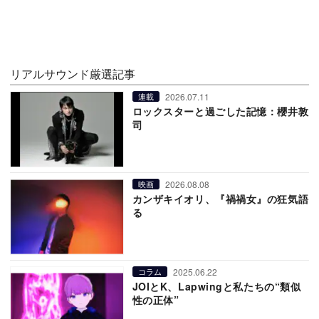
リアルサウンド厳選記事
2026.07.11
連載
ロックスターと過ごした記憶：櫻井敦
司
2026.08.08
映画
カンザキイオリ、『禍禍女』の狂気語
る
2025.06.22
コラム
JOIとK、Lapwingと私たちの“類似
性の正体”