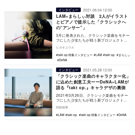
2021.06.04 12:00
インタビュー
LAM×まらしぃ対談 2人がイラスト
とピアノで提示した「クラシックへ
の“アンサー”」
3月に発表された、クラシック楽曲をモチー
フにした少女たちが戦う新プロジェクト
『takt op.（タクトオーパス）』。TVアニ
ヒガキユウカ
メ・…
takt op.特集インタビュー
LAM
takt op.
まらしぃ
DeNA
2021.05.28 12:00
インタビュー
「クラシック楽曲のキャラクター化」
に込めた創意工夫ーーDeNA×LAMが
語る『takt op.』キャラデザの裏側
2021年3月26日、クラシック楽曲をモチー
フにした少女たちが戦う新プロジェクト
『takt op.（タクトオーパス）』が発表さ
阿部裕華
れ…
LAM
takt op.
takt op.特集インタビュー
DeNA