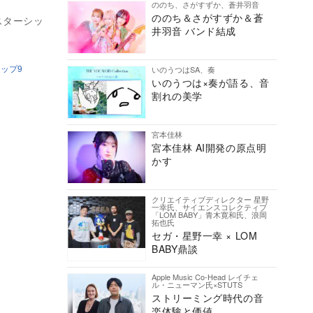
ののち、さがすずか、蒼井羽音
ののち＆さがすずか＆蒼
スターシッ
井羽音 バンド結成
ップ9
いのうつはSA、奏
いのうつは×奏が語る、音
割れの美学
宮本佳林
宮本佳林 AI開発の原点明
かす
クリエイティブディレクター 星野
一幸氏、サイエンスコレクティブ
「LOM BABY」青木寛和氏、浪岡
拓也氏
セガ・星野一幸 × LOM
BABY鼎談
Apple Music Co-Head レイチェ
ル・ニューマン氏×STUTS
ストリーミング時代の音
楽体験と価値