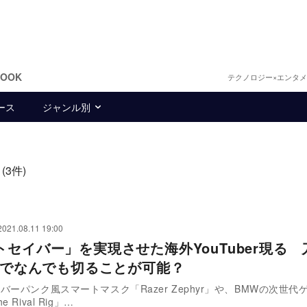
BOOK
テクノロジー×エンタ
ース
ジャンル別
(3件)
2021.08.11 19:00
トセイバー」を実現させた海外YouTuber現る 
0℃でなんでも切ることが可能？
バーパンク風スマートマスク「Razer Zephyr」や、BMWの次世代
 Rival Rig」…