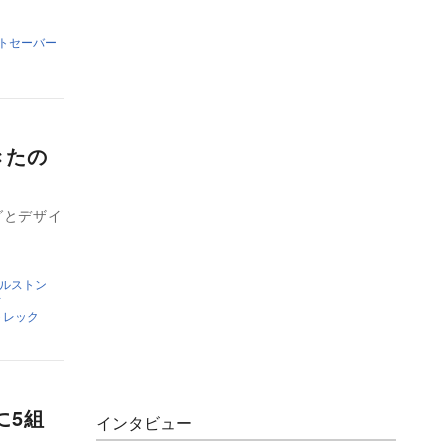
トセーバー
きたの
グとデザイ
ルストン
ィ
トレック
に5組
インタビュー