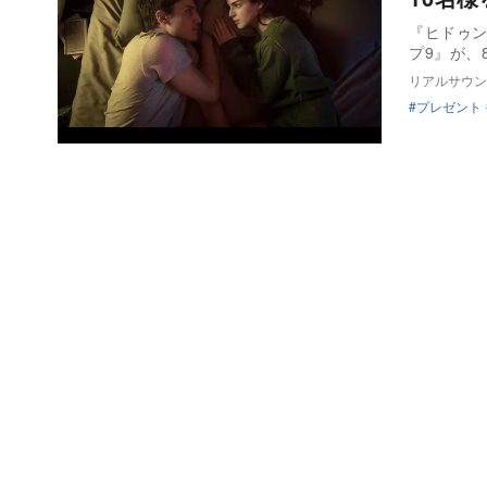
『ヒドゥ
プ9』が、
リアルサウン
プレゼント