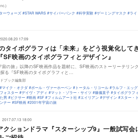
inc.)
ターウォーズ
STAR WARS
サイバーパンク
科学実験
ゲーミングマスク
ライ
2020.08.20 17:09
画のタイポグラフィは「未来」をどう視覚化して
『SF映画のタイポグラフィとデザイン』
年宇宙の旅』以降のSF映画作品を題材に、SF映画のストーリーテリン
探る『SF映画のタイポグラフィと…
ドブック編集部
マイク・オクダ
ポール・ヴァーホーベン
トータル・リコール
ラルフ・エッグ
フォスター
デイヴ・アディ
マット・ゾラー・サイツ
篠儀直子
タイポグラフ
た男
ピクサー
映画
SF
フィルムアート社
エイリアン
デザイン
スター・
ンナー
SF映画
2001年宇宙の旅
2017.07.13 18:00
アクションドラマ『スターシップ9』一般試写会
様をご招待