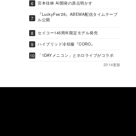
宮本佳林 AI開発の原点明かす
『LuckyFes'26』ABEMA配信タイムテーブ
ル公開
セイコー145周年限定モデル発売
ハイブリッド冷却服『CORO』
「1DAYメニコン」とホロライブがコラボ
20:14更新