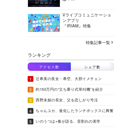
バーチャルシティコンソ
ーシアムの挑戦に迫る
Vライブコミュニケーショ
ンアプリ
『IRIAM』特集
特集記事一覧
ランキング
アクセス数
シェア数
辻希美の長女・希空、大胆イメチェン
約150万円の“立ち乗り式草刈機”を紹介
西野未姫の長女、父を恋しがり号泣
ちゃんユカ、進化したランチボックスに興奮
いのうつは×奏が語る、音割れの美学