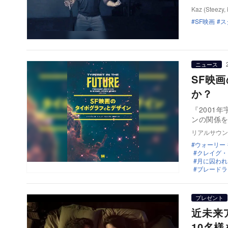
Kaz (Steezy, 
SF映画
ス
ニュース
SF映
か？ 
『2001
ンの関係を
リアルサウン
ウォーリー
クレイグ・
月に囚われ
ブレードラ
プレゼント
近未来
10名