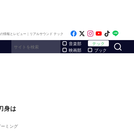
Like on Facebook
Follow on x
Follow on Inst
Follow on Y
Follow on
Follo
メの情報とレビュー｜リアルサウンド テック
サ
音楽部
テック
映画部
ブック
刀身は
ゲーミング