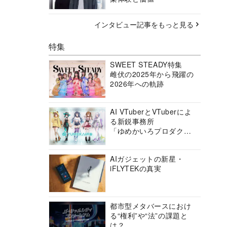
インタビュー記事をもっと見る
特集
SWEET STEADY特集
雌伏の2025年から飛躍の
2026年への軌跡
AI VTuberとVTuberによ
る新鋭事務所
「ゆめかいろプロダクシ
ョン」の挑戦に迫る
AIガジェットの新星・
iFLYTEKの真実
都市型メタバースにおけ
る“権利”や“法”の課題と
は？