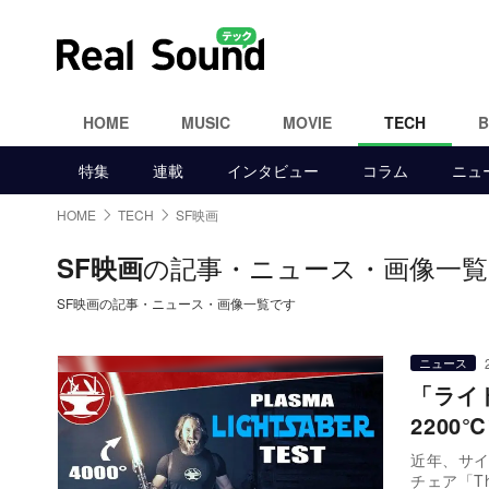
HOME
MUSIC
MOVIE
TECH
特集
連載
インタビュー
コラム
ニュ
HOME
TECH
SF映画
の記事・ニュース・画像一覧
SF映画
SF映画の記事・ニュース・画像一覧です
ニュース
「ライ
220
近年、サイ
チェア「The