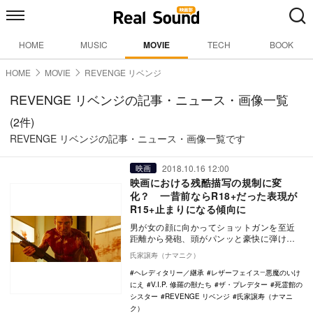
HOME
MUSIC
MOVIE
TECH
BOOK
HOME
MOVIE
REVENGE リベンジ
REVENGE リベンジの記事・ニュース・画像一覧
(2件)
REVENGE リベンジの記事・ニュース・画像一覧です
2018.10.16 12:00
映画
映画における残酷描写の規制に変
化？ 一昔前ならR18+だった表現が
R15+止まりになる傾向に
男が女の顔に向かってショットガンを至近
距離から発砲、頭がパンッと豪快に弾け飛
ぶ……。『REVENGE リベンジ』の衝撃的
氏家譲寿（ナマニク）
な頭部破…
ヘレディタリー／継承
レザーフェイス―悪魔のいけ
にえ
V.I.P. 修羅の獣たち
ザ・プレデター
死霊館の
シスター
REVENGE リベンジ
氏家譲寿（ナマニ
ク）