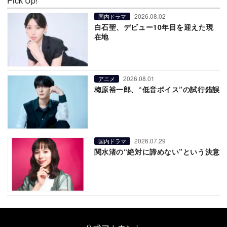
Pick Up!
2026.08.02
国内ドラマ
白石聖、デビュー10年目を迎えた現
在地
2026.08.01
アニメ
梅原裕一郎、“低音ボイス”の試行錯誤
2026.07.29
国内ドラマ
関水渚の“絶対に諦めない”という決意