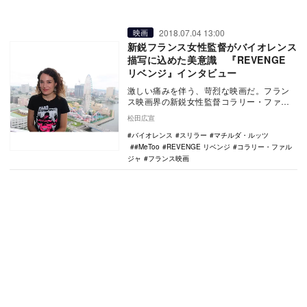
2018.07.04 13:00
映画
新鋭フランス女性監督がバイオレンス
描写に込めた美意識 『REVENGE
リベンジ』インタビュー
激しい痛みを伴う、苛烈な映画だ。フラン
ス映画界の新鋭女性監督コラリー・ファル
ジャによる長編映画デビュー作
松田広宣
『REVENGE リベン…
バイオレンス
スリラー
マチルダ・ルッツ
#MeToo
REVENGE リベンジ
コラリー・ファル
ジャ
フランス映画