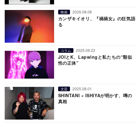
2026.08.08
映画
カンザキイオリ、『禍禍女』の狂気語
る
2025.06.22
コラム
JOIとK、Lapwingと私たちの“類似
性の正体”
2025.08.01
文芸
SHINTANI × ISHIYAが明かす、噂の
真相