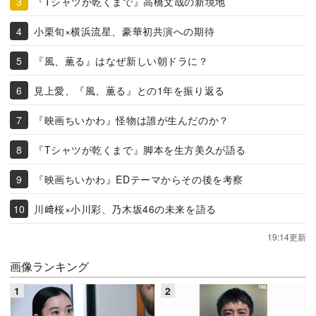
『Tシャツが乾くまで』高橋文哉の新境地
小栗旬×横浜流星、豪華初共演への期待
『風、薫る』はなぜ新しい朝ドラに？
見上愛、『風、薫る』との1年を振り返る
『映画ちいかわ』怪物は誰が生んだのか？
『Tシャツが乾くまで』脚本を生方美久が語る
『映画ちいかわ』EDテーマからその後を考察
川﨑桜×小川彩、乃木坂46の未来を語る
19:14更新
画像ランキング