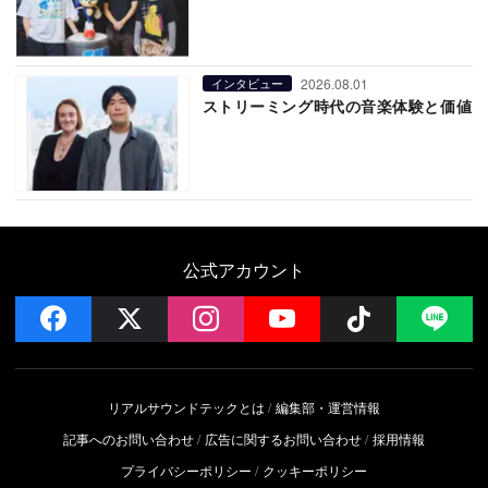
2026.08.01
インタビュー
ストリーミング時代の音楽体験と価値
公式アカウント
facebook
x
instagram
YouTube
Follow on 
LI
リアルサウンドテックとは
編集部・運営情報
記事へのお問い合わせ
広告に関するお問い合わせ
採用情報
プライバシーポリシー
クッキーポリシー