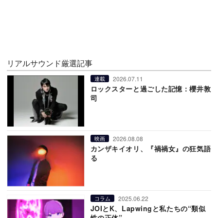
リアルサウンド厳選記事
2026.07.11
連載
ロックスターと過ごした記憶：櫻井敦
司
2026.08.08
映画
カンザキイオリ、『禍禍女』の狂気語
る
2025.06.22
コラム
JOIとK、Lapwingと私たちの“類似
性の正体”