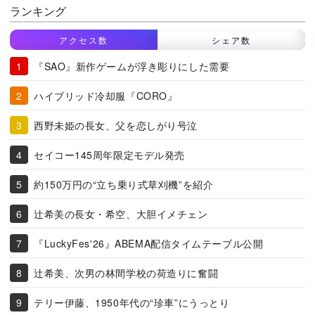
ランキング
アクセス数
シェア数
『SAO』新作ゲームが浮き彫りにした需要
ハイブリッド冷却服『CORO』
西野未姫の長女、父を恋しがり号泣
セイコー145周年限定モデル発売
約150万円の“立ち乗り式草刈機”を紹介
辻希美の長女・希空、大胆イメチェン
『LuckyFes'26』ABEMA配信タイムテーブル公開
辻希美、次男の林間学校の荷造りに奮闘
テリー伊藤、1950年代の“珍車”にうっとり