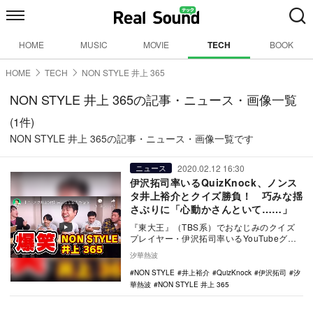
HOME
MUSIC
MOVIE
TECH
BOOK
HOME
TECH
NON STYLE 井上 365
NON STYLE 井上 365の記事・ニュース・画像一覧
(1件)
NON STYLE 井上 365の記事・ニュース・画像一覧です
2020.02.12 16:30
ニュース
伊沢拓司率いるQuizKnock、ノンス
タ井上裕介とクイズ勝負！ 巧みな揺
さぶりに「心動かさんといて……」
『東大王』（TBS系）でおなじみのクイズ
プレイヤー・伊沢拓司率いるYouTubeグル
ープ「QuizKnock」が2月7日、「【ノ…
汐華熱波
NON STYLE
井上裕介
QuizKnock
伊沢拓司
汐
華熱波
NON STYLE 井上 365