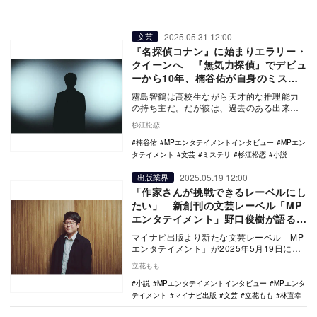
2025.05.31 12:00
文芸
『名探偵コナン』に始まりエラリー・
クイーンへ 『無気力探偵』でデビュ
ーから10年、楠谷佑が自身のミステ
リ原体験を語る
霧島智鶴は高校生ながら天才的な推理能力
の持ち主だ。だが彼は、過去のある出来事
が原因で人並み外れて無気力な人間になっ
杉江松恋
ていた。面倒な…
楠谷佑
MPエンタテイメントインタビュー
MPエン
タテイメント
文芸
ミステリ
杉江松恋
小説
2025.05.19 12:00
出版業界
「作家さんが挑戦できるレーベルにし
たい」 新創刊の文芸レーベル「MP
エンタテイメント」野口俊樹が語る編
集者の役目
マイナビ出版より新たな文芸レーベル「MP
エンタテイメント」が2025年5月19日に創
刊された。発表されたラインナップには楠
立花もも
谷佑や…
小説
MPエンタテイメントインタビュー
MPエンタ
テイメント
マイナビ出版
文芸
立花もも
林直幸