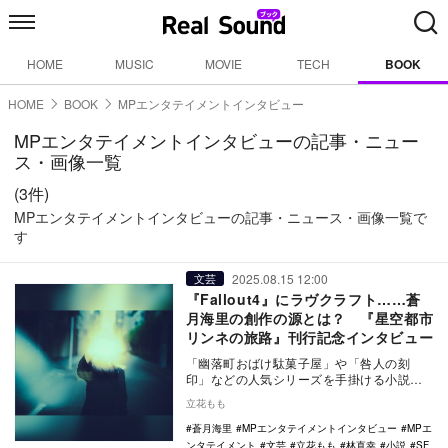
HOME
MUSIC
MOVIE
TECH
BOOK
HOME
BOOK
MPエンタテイメントインタビュー
MPエンタテイメントインタビューの記事・ニュー
ス・画像一覧
(3件)
MPエンタテイメントインタビューの記事・ニュース・画像一覧で
す
2025.08.15 12:00
文芸
『Fallout4』にラヴクラフト……蒼
月海里の創作の源とは？ 『星空都市
リンネの旅路』刊行記念インタビュー
「幽落町おばけ駄菓子屋」や「咎人の刻
印」などの人気シリーズを手掛ける小説
家・蒼月海里が、自身初となる本格SF小説
立花もも
『星空都市リンネ…
蒼月海里
MPエンタテイメントインタビュー
MPエ
ンタテイメント
文芸
立花もも
林直幸
小説
SF