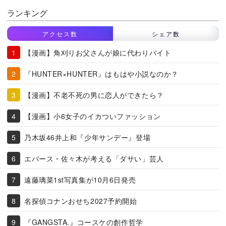
ランキング
アクセス数
シェア数
【漫画】角刈りお父さんが娘に代わりバイト
『HUNTER×HUNTER』はもはや小説なのか？
【漫画】不老不死の男に恋人ができたら？
【漫画】小6女子のイカついファッション
乃木坂46井上和『少年サンデー』登場
エバース・佐々木が考える「ダサい」芸人
遠藤璃菜1st写真集が10月6日発売
名探偵コナンおせち2027予約開始
『GANGSTA.』コースケの創作哲学