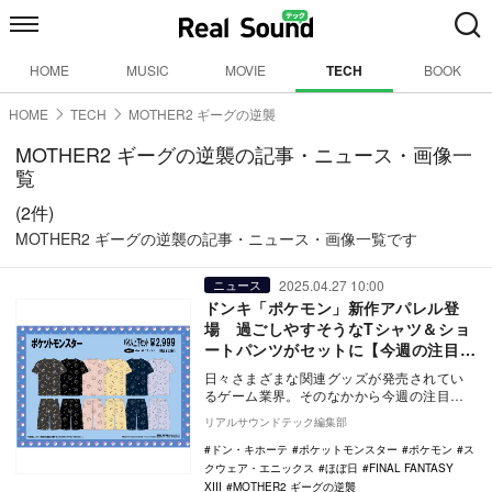
HOME
MUSIC
MOVIE
TECH
BOOK
HOME
TECH
MOTHER2 ギーグの逆襲
MOTHER2 ギーグの逆襲の記事・ニュース・画像一
覧
(2件)
MOTHER2 ギーグの逆襲の記事・ニュース・画像一覧です
2025.04.27 10:00
ニュース
ドンキ「ポケモン」新作アパレル登
場 過ごしやすそうなTシャツ＆ショ
ートパンツがセットに【今週の注目ゲ
ームグッズ：4月19日～4月25日】
日々さまざまな関連グッズが発売されてい
るゲーム業界。そのなかから今週の注目情
報をピックアップして紹介する。今回は4月
リアルサウンドテック編集部
19日～4月…
ドン・キホーテ
ポケットモンスター
ポケモン
ス
クウェア・エニックス
ほぼ日
FINAL FANTASY
XIII
MOTHER2 ギーグの逆襲