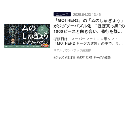
2025.04.23 13:46
ニュース
『MOTHER2』の「ムのしゅぎょう」
がジグソーパズル化 “ほぼ真っ黒”の
1000ピースと向き合い、修行を疑似
体験しよう
ほぼ日は、スーパーファミコン用ソフト
『MOTHER2 ギーグの逆襲』の中で、ラン
マの国の王子・プーが経験する印象的なイ
リアルサウンドテック編集部
ベント「ム…
グッズ
ほぼ日
MOTHER2 ギーグの逆襲