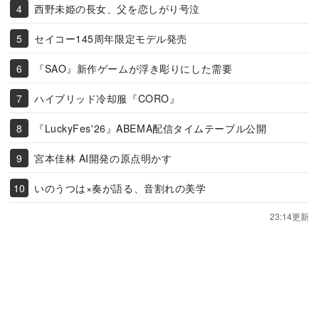
西野未姫の長女、父を恋しがり号泣
セイコー145周年限定モデル発売
『SAO』新作ゲームが浮き彫りにした需要
ハイブリッド冷却服『CORO』
『LuckyFes'26』ABEMA配信タイムテーブル公開
宮本佳林 AI開発の原点明かす
いのうつは×奏が語る、音割れの美学
23:14更新