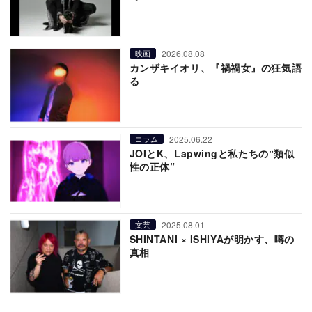
2026.08.08
映画
カンザキイオリ、『禍禍女』の狂気語
る
2025.06.22
コラム
JOIとK、Lapwingと私たちの“類似
性の正体”
2025.08.01
文芸
SHINTANI × ISHIYAが明かす、噂の
真相