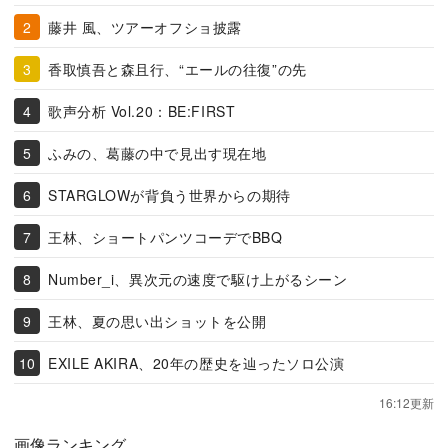
藤井 風、ツアーオフショ披露
香取慎吾と森且行、“エールの往復”の先
歌声分析 Vol.20：BE:FIRST
ふみの、葛藤の中で見出す現在地
STARGLOWが背負う世界からの期待
王林、ショートパンツコーデでBBQ
Number_i、異次元の速度で駆け上がるシーン
王林、夏の思い出ショットを公開
EXILE AKIRA、20年の歴史を辿ったソロ公演
16:12更新
画像ランキング