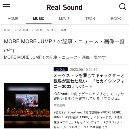
HOME
MUSIC
MOVIE
TECH
BOOK
HOME
MUSIC
MORE MORE JUMP！
MORE MORE JUMP！の記事・ニュース・画像一覧
(2件)
MORE MORE JUMP！の記事・ニュース・画像一覧です
2023.06.19 21:30
コラム
オーケストラを通じてキャラクターと
観客が重ねた想い 『セカイシンフォ
ニー2023』レポート
iOS/Android向けゲームアプリとしていまや
確固たる地位を確立している『プロジェク
トセカイ カラフルステージ！ feat.…
草野直樹
初音ミク
Leo/need
野口瑠璃子
MORE MORE
JUMP！
草野直樹
25時、ナイトコードで。
礒部
花凜
プロセカ
セカイシンフォニー
プロジェクト
セカイ カラフルステージ！ feat.初音ミク