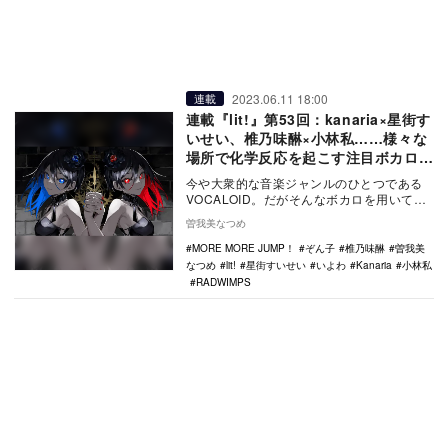
2023.06.11 18:00
連載
連載『lit!』第53回：kanaria×星街す
いせい、椎乃味醂×小林私……様々な
場所で化学反応を起こす注目ボカロP
コラボ
今や大衆的な音楽ジャンルのひとつである
VOCALOID。だがそんなボカロを用いて楽
曲を制作するVOCALOIDプロデューサー＝
曽我美なつめ
ボ…
MORE MORE JUMP！
ぞん子
椎乃味醂
曽我美
なつめ
lit!
星街すいせい
いよわ
Kanaria
小林私
RADWIMPS