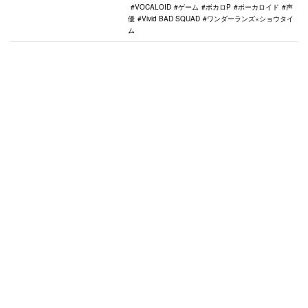
VOCALOID
ゲーム
ボカロP
ボーカロイド
声
優
Vivid BAD SQUAD
ワンダーランズ×ショウタイ
ム