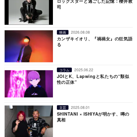
ロックスターと過ごした記憶：櫻井敦
司
2026.08.08
映画
カンザキイオリ、『禍禍女』の狂気語
る
2025.06.22
コラム
JOIとK、Lapwingと私たちの“類似
性の正体”
2025.08.01
文芸
SHINTANI × ISHIYAが明かす、噂の
真相