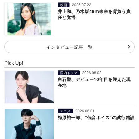
2026.07.22
映画
井上和、乃木坂46の未来を背負う責
任と覚悟
インタビュー記事一覧
Pick Up!
2026.08.02
国内ドラマ
白石聖、デビュー10年目を迎えた現
在地
2026.08.01
アニメ
梅原裕一郎、“低音ボイス”の試行錯誤