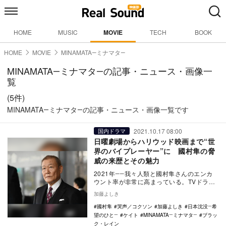
HOME
MUSIC
MOVIE
TECH
BOOK
HOME
MOVIE
MINAMATA―ミナマタ―
MINAMATA―ミナマタ―の記事・ニュース・画像一
覧
(5件)
MINAMATA―ミナマタ―の記事・ニュース・画像一覧です
2021.10.17 08:00
国内ドラマ
日曜劇場からハリウッド映画まで“世
界のバイプレーヤー”に 國村隼の脅
威の来歴とその魅力
2021年――我々人類と國村隼さんのエンカ
ウント率が非常に高まっている。TVドラマ
『日本沈没―希望のひと―』（TBS系）、
加藤よしき
Net…
國村隼
哭声／コクソン
加藤よしき
日本沈没―希
望のひと―
ケイト
MINAMATA―ミナマタ―
ブラッ
ク・レイン