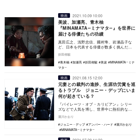
2021.10.09 10:00
映画
美波、加瀬亮、青木柚
『MINAMATA―ミナマタ―』を世界に
届ける俳優たちの功績
真田広之、浅野忠信、國村隼、岩瀬晶子な
ど、日本を代表する俳優が数多く挑んだジ
ョニー・デップ主演作『MINAMATA―ミナ
折田侑駿
マタ―』…
青木柚
加瀬亮
折田侑駿
美波
MINAMATA―ミナ
マタ―
2021.08.15 12:00
映画
元妻との裁判の進捗、生涯功労賞を巡
るトラブル ジョニー・デップにいま
何が起きている？
『パイレーツ・オブ・カリビアン』シリー
ズなどで人気を博し、世界中に熱狂的なフ
ァンを持つジョニー・デップ。しかし2016
瀧川かおり
年の離婚を…
ジョニー・デップ
アンバー・ハード
瀧川かおり
MINAMATA―ミナマタ―
2021.07.29 11:30
映画