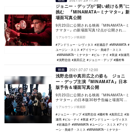
ジョニー・デップが“闘い続ける男”に
挑む 『MINAMATA―ミナマタ―』新
場面写真公開
9月23日に公開される映画『MINAMATA―ミ
ナマタ―』の新場面写真12点が公開され
た。 本作は、ジョニー・デップが製作・
リアルサウンド映画部
…
アンドリュー・レヴィタス
岩瀬晶子
MINAMATA
ユージン・スミス
アイリーン・美緒子・スミス
MINAMATA―ミナマタ―
ビル・ナイ
美波
加瀬亮
浅野忠信
真田広之
ジョニー・デップ
國村隼
2021.07.07 12:00
映画
浅野忠信や真田広之の姿も ジョニ
ー・デップ主演『MINAMATA』日本
版予告＆場面写真公開
9月23日に公開される映画『MINAMATA―ミ
ナマター』の日本版30秒予告編と場面写真
11点が公開された。 本作は、ジ…
リアルサウンド映画部
ジョニー・デップ
浅野忠信
國村隼
真田広之
加
瀬亮
ビル・ナイ
美波
アンドリュー・レヴィタス
岩瀬晶子
MINAMATA
ユージン・スミス
アイリ
ーン・美緒子・スミス
MINAMATA―ミナマタ―