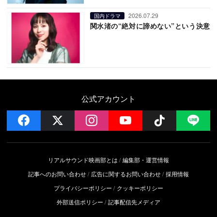
2026.07.29
国内ドラマ
関水渚の“絶対に諦めない”という決意
公式アカウント
facebook
x
instagram
YouTube
Follow on 
LI
リアルサウンド映画部とは
編集部・運営情報
記事へのお問い合わせ
広告に関するお問い合わせ
採用情報
プライバシーポリシー
クッキーポリシー
外部送信ポリシー
記事配信先メディア