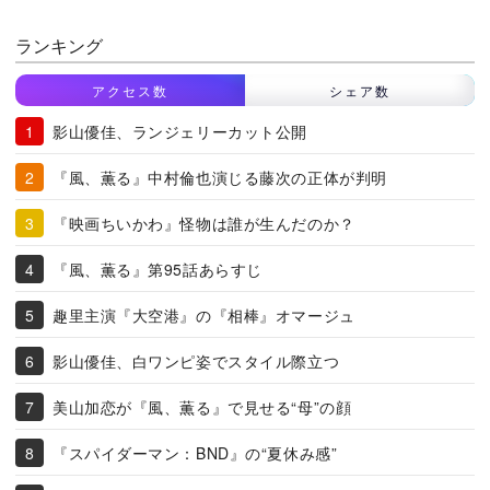
ランキング
アクセス数
シェア数
影山優佳、ランジェリーカット公開
『風、薫る』中村倫也演じる藤次の正体が判明
『映画ちいかわ』怪物は誰が生んだのか？
『風、薫る』第95話あらすじ
趣里主演『大空港』の『相棒』オマージュ
影山優佳、白ワンピ姿でスタイル際立つ
美山加恋が『風、薫る』で見せる“母”の顔
『スパイダーマン：BND』の“夏休み感”