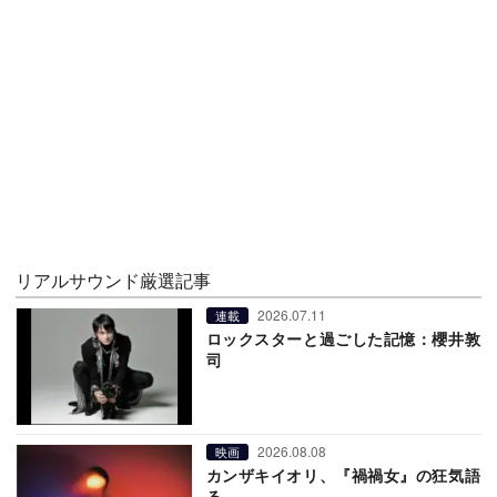
リアルサウンド厳選記事
2026.07.11
連載
ロックスターと過ごした記憶：櫻井敦
司
2026.08.08
映画
カンザキイオリ、『禍禍女』の狂気語
る