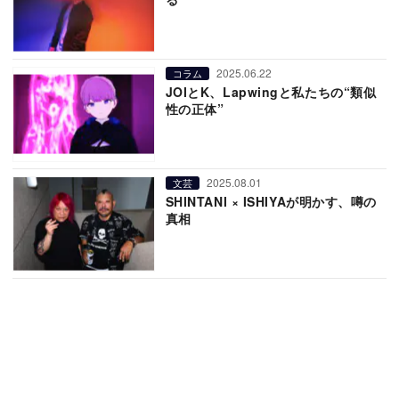
2025.06.22
コラム
JOIとK、Lapwingと私たちの“類似
性の正体”
2025.08.01
文芸
SHINTANI × ISHIYAが明かす、噂の
真相