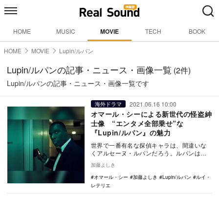
HOME
MUSIC
MOVIE
TECH
BOOK
HOME
MOVIE
Lupin/ルパン
Lupin/ルパンの記事・ニュース・画像一覧
(2件)
Lupin/ルパンの記事・ニュース・画像一覧です
2021.06.16 10:00
海外ドラマ
オマール・シーによる新世代の怪盗紳
士像 “エンタメ全部乗せ”な
『Lupin/ルパン』の魅力
世界で一番有名な探偵キャラは、間違いな
くアルセーヌ・ルパンだろう。ルパンはフ
ランスの作家モーリス・ルブランが1905年
加藤よしき
に創造した…
オマール・シー
加藤よしき
Lupin/ルパン
ルイ・
レテリエ