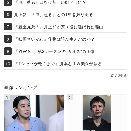
『風、薫る』はなぜ新しい朝ドラに？
見上愛、『風、薫る』との1年を振り返る
『豊臣兄弟！』井上和が茶々役に選ばれた理由
『映画ちいかわ』怪物は誰が生んだのか？
『VIVANT』第2シーズンの“カオス”の正体
『Tシャツが乾くまで』脚本を生方美久が語る
21:13更新
画像ランキング