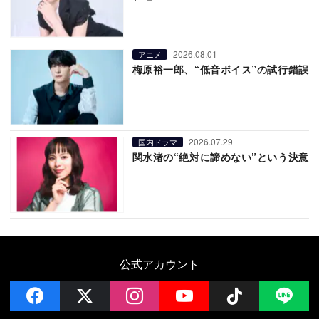
2026.08.01
アニメ
梅原裕一郎、“低音ボイス”の試行錯誤
2026.07.29
国内ドラマ
関水渚の“絶対に諦めない”という決意
公式アカウント
facebook
x
instagram
YouTube
Follow on 
LI