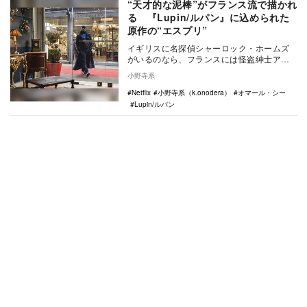
“天才的な泥棒”がフランス流で描かれ
る 『Lupin/ルパン』に込められた
原作の“エスプリ”
イギリスに名探偵シャーロック・ホームズ
がいるのなら、フランスには怪盗紳士アル
セーヌ・ルパンがいる。ともにそれぞれの
小野寺系
国を代表する、…
Netflix
小野寺系（k.onodera）
オマール・シー
Lupin/ルパン