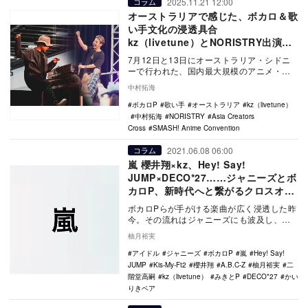
2025.11.21 12:00
コラム
オーストラリアで感じた、ボカロ＆歌
い手文化の浸透具合
kz（livetune）とNORISTRY出演
『SMASH!』現地レポート
7月12日と13日にオーストラリア・シドニ
ーで行われた、国内最大規模のアニメ・マ
ンガイベント『SMASH! Anime Conv…
中村拓海
ボカロP
歌い手
オーストラリア
kz（livetune）
中村拓海
NORISTRY
Asia Creators
Cross
SMASH! Anime Convention
2021.06.08 06:00
コラム
嵐 櫻井翔×kz、Hey! Say!
JUMP×DECO*27……ジャニーズとボ
カロP、新時代へと繋がるクロスオー
バーの変遷
ボカロPらが手がける楽曲が広く浸透した昨
今。その流れはジャニーズにも波及し、ボ
カロPが楽曲を提供するケースも増えてい
柚月裕実
る。本稿では…
アイドル
ジャニーズ
ボカロP
嵐
Hey! Say!
JUMP
Kis-My-Ft2
櫻井翔
A.B.C-Z
柚月裕実
二
階堂高嗣
kz（livetune）
みきとP
DECO*27
かい
りきベア