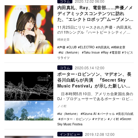
2020.12.02 06:00
コラム
内田真礼、Ray、電音部……声優／メ
ディアミックスコンテンツに訪れ
た、“エレクトロポップ”ムーブメント
を考察
11月25日にリリースされた声優・内田真礼
の11thシングル『ハートビートシティ／い
つか雲が晴れたなら』には、kz(livetu…
榑林史章
声優
CLUB
ELECTRO
内田真礼
榑林史章
kz（livetune）
Taku Inoue
Ray
電音部
ラピス
リライツ
2020.05.14 12:00
コラム
ポーター･ロビンソン、マデオン、長
谷川白紙らが共演 『Secret Sky
Music Festival』が示した新しいフ
ェスの在り方
日本時間5月10日、アメリカ合衆国出身の
DJ・プロデューサーであるポーター･ロビン
ソンが主催するオンラインフェスティバ…
ノイ村
kz（livetune）
Kizuna AI
バーチャル
長谷川白紙
ポーター・ロビンソン
マデオン
ノイ村
Secret
Sky Music Festiva
2019.12.08 12:00
インタビュー