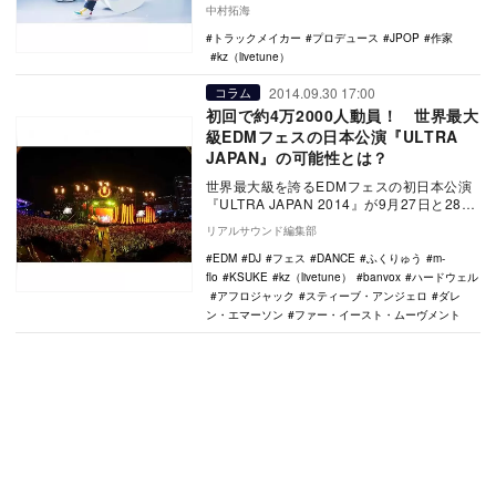
ーのための音楽総合プラットフォーム
中村拓海
『Mu…
トラックメイカー
プロデュース
JPOP
作家
kz（livetune）
2014.09.30 17:00
コラム
初回で約4万2000人動員！ 世界最大
級EDMフェスの日本公演『ULTRA
JAPAN』の可能性とは？
世界最大級を誇るEDMフェスの初日本公演
『ULTRA JAPAN 2014』が9月27日と28
日、東京・お台場の特設会場で開催さ…
リアルサウンド編集部
EDM
DJ
フェス
DANCE
ふくりゅう
m-
flo
KSUKE
kz（livetune）
banvox
ハードウェル
アフロジャック
スティーブ・アンジェロ
ダレ
ン・エマーソン
ファー・イースト・ムーヴメント