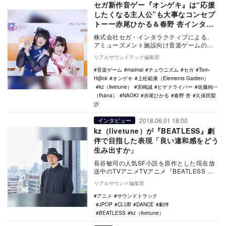
セガ新作音ゲー『オンゲキ』は“応援
したくなる主人公”も大事なコンセプ
トーー赤尾ひかる＆春野 杏インタビ
ュー
株式会社セガ・インタラクティブによる、
アミューズメント施設向け音楽ゲームの新
作『オンゲキ』。同ゲームは『maimai』
リアルサウンドテック編集部
『チュウニ…
音楽ゲーム
maimai
チュウニズム
セガ
Tom-
H@ck
オンゲキ
上松範康（Elements Garden）
kz（livetune）
宮崎誠
ヒゲドライバー
佐藤純一
（fhána）
NAOKI
赤尾ひかる
春野 杏
久保田梨
沙
2018.06.01 18:00
インタビュー
kz（livetune）が『BEATLESS』劇
伴で目指した表現「良い違和感をどう
生み出すか」
長谷敏司の人気SF小説を原作とした現在放
送中のTVアニメTVアニメ『BEATLESS ビ
ートレス』が、いよいよ物語の終盤へと向
リアルサウンド編集部
か…
アニメ
サウンドトラック
JPOP
CLUB
DANCE
劇伴
BEATLESS
kz（livetune）