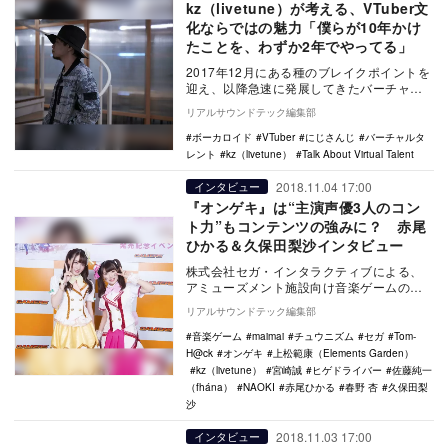
kz（livetune）が考える、VTuber文
化ならではの魅力「僕らが10年かけ
たことを、わずか2年でやってる」
2017年12月にある種のブレイクポイントを
迎え、以降急速に発展してきたバーチャル
YouTuber（VTuber）シーン。勢力図…
リアルサウンドテック編集部
ボーカロイド
VTuber
にじさんじ
バーチャルタ
レント
kz（livetune）
Talk About Virtual Talent
2018.11.04 17:00
インタビュー
『オンゲキ』は“主演声優3人のコン
ト力”もコンテンツの強みに？ 赤尾
ひかる＆久保田梨沙インタビュー
株式会社セガ・インタラクティブによる、
アミューズメント施設向け音楽ゲームの新
作『オンゲキ』についてのインタビュー。
リアルサウンドテック編集部
前編では星咲あ…
音楽ゲーム
maimai
チュウニズム
セガ
Tom-
H@ck
オンゲキ
上松範康（Elements Garden）
kz（livetune）
宮崎誠
ヒゲドライバー
佐藤純一
（fhána）
NAOKI
赤尾ひかる
春野 杏
久保田梨
沙
2018.11.03 17:00
インタビュー