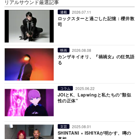
リアルサウンド厳選記事
2026.07.11
連載
ロックスターと過ごした記憶：櫻井敦
司
2026.08.08
映画
カンザキイオリ、『禍禍女』の狂気語
る
2025.06.22
コラム
JOIとK、Lapwingと私たちの“類似
性の正体”
2025.08.01
文芸
SHINTANI × ISHIYAが明かす、噂の
真相