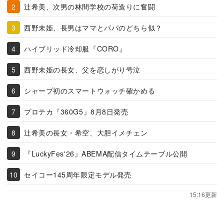
辻希美、次男の林間学校の荷造りに奮闘
西野未姫、長男はママとパパのどちら似？
ハイブリッド冷却服『CORO』
西野未姫の長女、父を恋しがり号泣
シャープ初のスマートウォッチ確かめる
プロテカ『360G5』8月8日発売
辻希美の長女・希空、大胆イメチェン
『LuckyFes'26』ABEMA配信タイムテーブル公開
セイコー145周年限定モデル発売
15:16更新