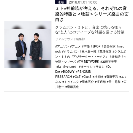
2018.01.01 10:00
連載
ミト×神前暁が考える、それぞれの音
楽的特徴と＜物語＞シリーズ楽曲の面
白さ
クラムボン・ミトと、音楽に携わる様々
な“玄人”とのディープな対話を届ける対談連
載『アジテーター・トークス』。今回は新
リアルサウンド編集部
春特別編とし…
アニソン
アニメ
声優
JPOP
音楽作家
meg
rock
クラムボン
三木眞一郎
花澤香菜
クラムボ
ン・ミトの『アジテーター・トークス』
終物語
＜
物語＞シリーズ
TM NETWORK
加藤英美里
kz（livetune）
オーイシマサヨシ
Dr.
Dre
BOØWY
PENGUIN
RESEARCH
OxT
ClariS
神前暁
斎藤千和
エミ
ネム
トゥイスタ
重永亮介
渡辺翔
田中秀和
広
川恵一
齋藤真也