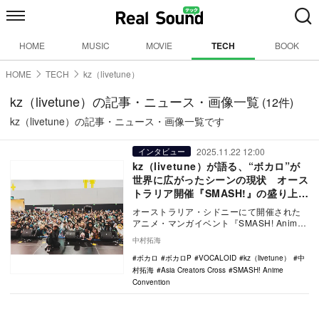
HOME
MUSIC
MOVIE
TECH
BOOK
HOME
TECH
kz（livetune）
kz（livetune）の記事・ニュース・画像一覧
(12件)
kz（livetune）の記事・ニュース・画像一覧です
2025.11.22 12:00
インタビュー
kz（livetune）が語る、“ボカロ”が
世界に広がったシーンの現状 オース
トラリア開催『SMASH!』の盛り上が
りと共に振り返る
オーストラリア・シドニーにて開催された
アニメ・マンガイベント『SMASH! Anime
Convention』に、国際的なクリエ…
中村拓海
ボカロ
ボカロP
VOCALOID
kz（livetune）
中
村拓海
Asia Creators Cross
SMASH! Anime
Convention