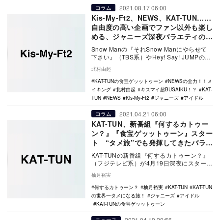
2021.08.17 06:00
コラム
Kis-My-Ft2、NEWS、KAT-TUN……
自由度の高い企画でファン以外も楽し
める、ジャニーズ深夜バラエティの魅
力とは？
Snow Manの『それSnow Manにやらせて
下さい』（TBS系）やHey! Say! JUMPの
『いただきハイジャンプ』（…
北村由起
KAT-TUNの食宝ゲッットゥーン
NEWSの全力！！メ
イキング
北村由起
キスマイ超BUSAIKU！？
KAT-
TUN
NEWS
Kis-My-Ft2
ジャニーズ
アイドル
2021.04.21 06:00
コラム
KAT-TUN、新番組『何するカトゥー
ン？』『食宝ゲッットゥーン』スター
ト “タメ旅”でも発揮してきたバラエ
ティ力
KAT-TUNの新番組『何するカトゥーン？』
（フジテレビ系）が4月19日深夜にスタート
した。デビュー15周年記念の番組で月に一
柚月裕実
回…
何するカトゥーン？
柚月裕実
KAT-TUN
KAT-TUN
の世界一タメになる旅！
ジャニーズ
アイドル
KAT-TUNの食宝ゲッットゥーン
2021.04.19 20:56
ニュース