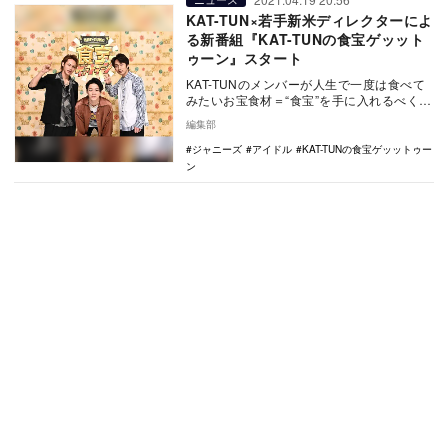
KAT-TUN×若手新米ディレクターによ
る新番組『KAT-TUNの食宝ゲッット
ゥーン』スタート
KAT-TUNのメンバーが人生で一度は食べて
みたいお宝食材＝“食宝”を手に入れるべく奮
闘する新番組『KAT-TUNの食宝ゲッット…
編集部
ジャニーズ
アイドル
KAT-TUNの食宝ゲッットゥー
ン