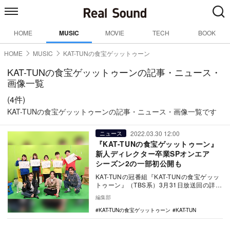
HOME
MUSIC
MOVIE
TECH
BOOK
HOME
MUSIC
KAT-TUNの食宝ゲッットゥーン
KAT-TUNの食宝ゲッットゥーンの記事・ニュース・
画像一覧
(4件)
KAT-TUNの食宝ゲッットゥーンの記事・ニュース・画像一覧です
2022.03.30 12:00
ニュース
『KAT-TUNの食宝ゲッットゥーン』
新人ディレクター卒業SPオンエア
シーズン2の一部初公開も
KAT-TUNの冠番組『KAT-TUNの食宝ゲッッ
トゥーン』（TBS系）3月31日放送回の詳細
が発表。今回は新人ディレクターの卒…
編集部
KAT-TUNの食宝ゲッットゥーン
KAT-TUN