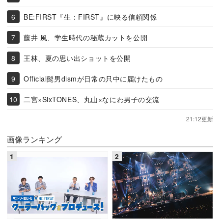
BE:FIRST『生：FIRST』に映る信頼関係
藤井 風、学生時代の秘蔵カットを公開
王林、夏の思い出ショットを公開
Official髭男dismが日常の只中に届けたもの
二宮×SixTONES、丸山×なにわ男子の交流
21:12更新
画像ランキング