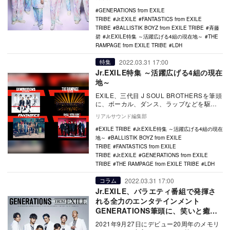
を…
GENERATIONS from EXILE
TRIBE
Jr.EXILE
FANTASTICS from EXILE
TRIBE
BALLISTIK BOYZ from EXILE TRIBE
斉藤
碧
Jr.EXILE特集 ～活躍広げる4組の現在地～
THE
RAMPAGE from EXILE TRIBE
LDH
2022.03.31 17:00
特集
Jr.EXILE特集 ～活躍広げる4組の現在
地～
EXILE、三代目 J SOUL BROTHERSを筆頭
に、ボーカル、ダンス、ラップなどを駆使
して多彩なエンタテインメントを届け…
リアルサウンド編集部
EXILE TRIBE
Jr.EXILE特集 ～活躍広げる4組の現在
地～
BALLISTIK BOYZ from EXILE
TRIBE
FANTASTICS from EXILE
TRIBE
Jr.EXILE
GENERATIONS from EXILE
TRIBE
THE RAMPAGE from EXILE TRIBE
LDH
2022.03.31 17:00
コラム
Jr.EXILE、バラエティ番組で発揮さ
れる全力のエンタテインメント
GENERATIONS筆頭に、笑いと癒し
を生み出すメンバーたち
2021年9月27日にデビュー20周年のメモリ