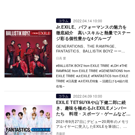
2022.04.14 10:00
コラム
Jr.EXILE、パフォーマンスの魅力を
徹底紹介 高いスキルと熱量でステー
ジ彩る個性豊かな4グループ
GENERATIONS、THE RAMPAGE、
FANTASTICS、BALLISTIK BOYZ ーー
EXILEを観て育ち、E…
日高 愛
BALLISTIK BOYZ from EXILE TRIBE
LDH
THE
RAMPAGE from EXILE TRIBE
GENERATIONS from
EXILE TRIBE
Jr.EXILE
FANTASTICS from EXILE
TRIBE
日高愛
Jr.EXILE特集 ～活躍広げる4組の現
在地～
2022.04.09 10:00
コラム
EXILE TETSUYAや山下健二郎に続
き、趣味を極めるJr.EXILEメンバー
たち 料理・スポーツ・ゲームなど多
岐に広がる活躍
2021年9月27日にデビュー20周年のメモリ
アルイヤーに突入したEXILEを筆頭に、音
楽活動だけでなく、さまざまな分野で才能
斉藤碧