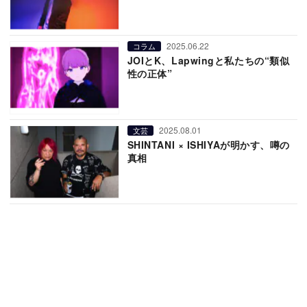
2025.06.22
コラム
JOIとK、Lapwingと私たちの“類似
性の正体”
2025.08.01
文芸
SHINTANI × ISHIYAが明かす、噂の
真相