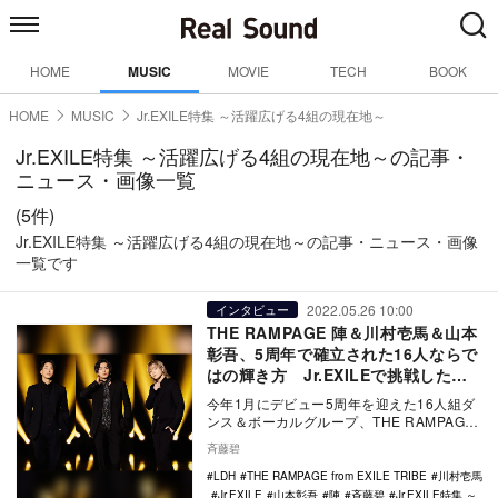
HOME
MUSIC
MOVIE
TECH
BOOK
HOME
MUSIC
Jr.EXILE特集 ～活躍広げる4組の現在地～
Jr.EXILE特集 ～活躍広げる4組の現在地～の記事・
ニュース・画像一覧
(5件)
Jr.EXILE特集 ～活躍広げる4組の現在地～の記事・ニュース・画像
一覧です
2022.05.26 10:00
インタビュー
THE RAMPAGE 陣＆川村壱馬＆山本
彰吾、5周年で確立された16人ならで
はの輝き方 Jr.EXILEで挑戦したい
ことも明かす
今年1月にデビュー5周年を迎えた16人組ダ
ンス＆ボーカルグループ、THE RAMPAGE
from EXILE TRIBE。GE…
斉藤碧
LDH
THE RAMPAGE from EXILE TRIBE
川村壱馬
Jr.EXILE
山本彰吾
陣
斉藤碧
Jr.EXILE特集 ～