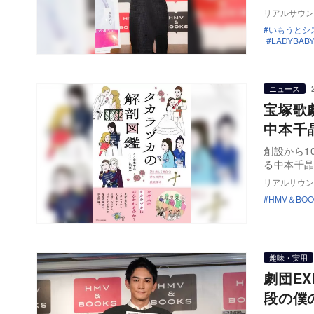
リアルサウン
いもうとシ
LADYBAB
ニュース
宝塚歌
中本千
創設から1
る中本千晶
リアルサウン
HMV＆BOO
趣味・実用
劇団EX
段の僕