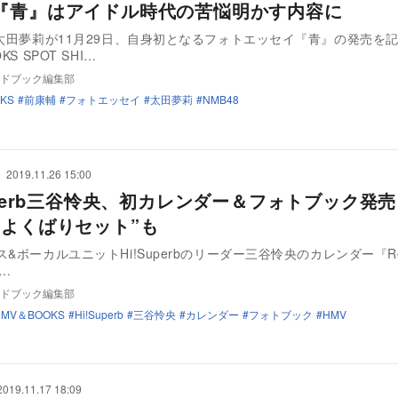
『青』はアイドル時代の苦悩明かす内容に
の太田夢莉が11月29日、自身初となるフォトエッセイ『青』の発売を
KS SPOT SHI…
ドブック編集部
KS
前康輔
フォトエッセイ
太田夢莉
NMB48
2019.11.26 15:00
uperb三谷怜央、初カレンダー＆フォトブック発売
“よくばりセット”も
&ボーカルユニットHi!Superbのリーダー三谷怜央のカレンダー『Reo 
1…
ドブック編集部
HMV＆BOOKS
Hi!Superb
三谷怜央
カレンダー
フォトブック
HMV
2019.11.17 18:09