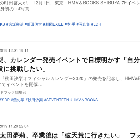
Eの町田啓太が、 12月1日、東京・HMV＆BOOKS SHIBUYA 7Fイ
身初の1st写真…
KS
彦坂栄治
町田啓太
劇団EXILE
本 手
写真集
LDH
2019.12.01 19:11
梨、カレンダー発売イベントで目標明かす「自分
役に挑戦したい」
『秋田汐梨オフィシャルカレンダー2020』の発売を記念し、HMV&B
YAにてイベントを開催…
ドブック編集部
SDP
惡の華
秋田汐梨
SEVENTEEN
HMV＆BOOKS
2019.11.29 22:04
48太田夢莉、卒業後は「破天荒に行きたい」 フ