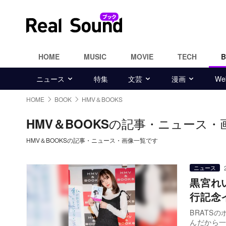
HOME
MUSIC
MOVIE
TECH
ニュース
特集
文芸
漫画
W
HOME
BOOK
HMV＆BOOKS
の記事・ニュース・
HMV＆BOOKS
HMV＆BOOKSの記事・ニュース・画像一覧です
ニュース
黒宮れ
行記念
BRATS
んだから