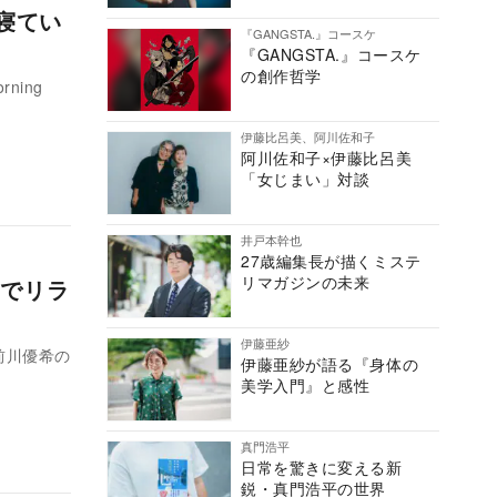
寝てい
『GANGSTA.』コースケ
『GANGSTA.』コースケ
の創作哲学
ning
伊藤比呂美、阿川佐和子
阿川佐和子×伊藤比呂美
「女じまい」対談
井戸本幹也
27歳編集長が描くミステ
リマガジンの未来
でリラ
伊藤亜紗
前川優希の
伊藤亜紗が語る『身体の
美学入門』と感性
真門浩平
日常を驚きに変える新
鋭・真門浩平の世界