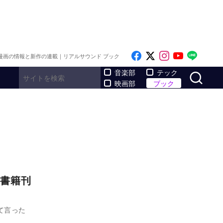
Like on Facebook
Follow on x
Follow on I
Follow o
Follo
漫画の情報と新作の連載｜リアルサウンド ブック
サ
音楽部
テック
映画部
ブック
書籍刊
て言った