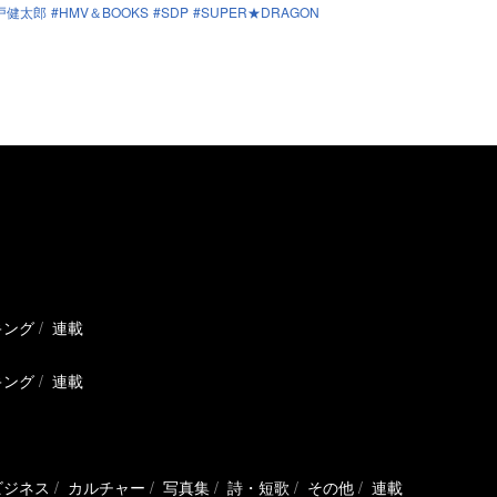
戸健太郎
HMV＆BOOKS
SDP
SUPER★DRAGON
キング
連載
キング
連載
ビジネス
カルチャー
写真集
詩・短歌
その他
連載