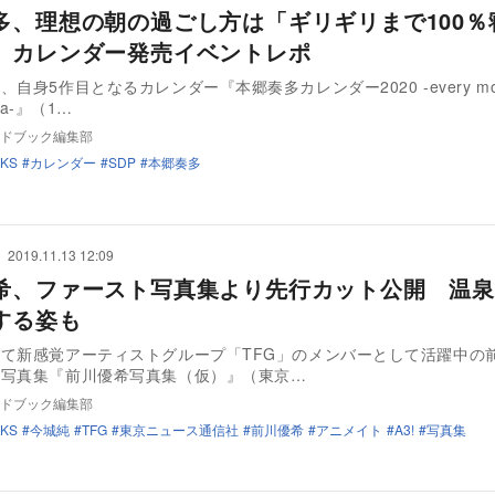
多、理想の朝の過ごし方は「ギリギリまで100％
 カレンダー発売イベントレポ
自身5作目となるカレンダー『本郷奏多カレンダー2020 -every mor
ata-』（1…
ドブック編集部
KS
カレンダー
SDP
本郷奏多
2019.11.13 12:09
希、ファースト写真集より先行カット公開 温泉
する姿も
て新感覚アーティストグループ「TFG」のメンバーとして活躍中の
ト写真集『前川優希写真集（仮）』（東京…
ドブック編集部
KS
今城純
TFG
東京ニュース通信社
前川優希
アニメイト
A3!
写真集