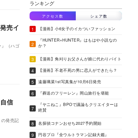
ランキング
アクセス数
シェア数
発売イ
【漫画】小6女子のイカついファッション
『HUNTER×HUNTER』はもはや小説なの
か？
ー』（ハゴ
【漫画】角刈りお父さんが娘に代わりバイト
【漫画】不老不死の男に恋人ができたら？
遠藤璃菜1st写真集が10月6日発売
『葬送のフリーレン』岡山旅行を堪能
に自信
『ヤニねこ』BPOで議論もクリエイターは
絶賛
）』の発売記
名探偵コナンおせち2027予約開始
円谷プロ『全ウルトラマン記録大鑑』