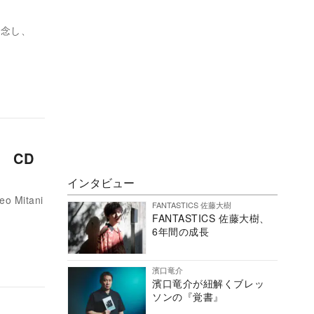
記念し、
 CD
インタビュー
Mitani
FANTASTICS 佐藤大樹
FANTASTICS 佐藤大樹、
6年間の成長
濱口竜介
濱口竜介が紐解くブレッ
ソンの『覚書』