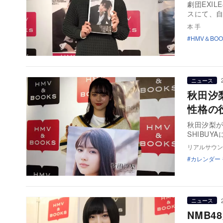
劇団EXIL
スにて、自
本 手
HMV＆BOO
ニュース
秋田汐
性格の
秋田汐梨が
SHIBU
リアルサウン
カレンダー
ニュース
NMB