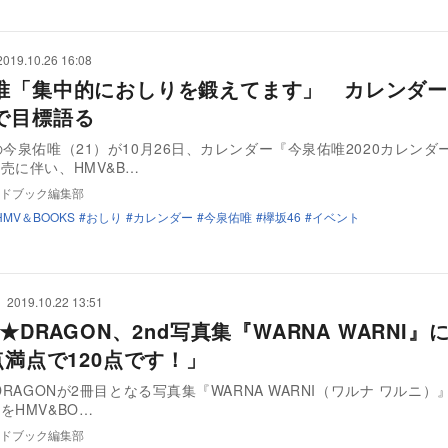
2019.10.26 16:08
唯「集中的におしりを鍛えてます」 カレンダー
で目標語る
の今泉佑唯（21）が10月26日、カレンダー『今泉佑唯2020カレンダ
売に伴い、HMV&B…
ドブック編集部
HMV＆BOOKS
おしり
カレンダー
今泉佑唯
欅坂46
イベント
2019.10.22 13:51
R★DRAGON、2nd写真集『WARNA WARNI』
点満点で120点です！」
★DRAGONが2冊目となる写真集『WARNA WARNI（ワルナ ワルニ
をHMV&BO…
ドブック編集部