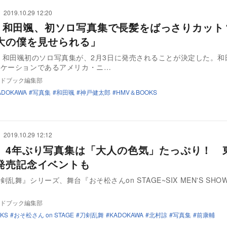
2019.10.29 12:20
iCE 和田颯、初ソロ写真集で長髪をばっさりカッ
大の僕を見せられる」
E・和田颯初のソロ写真集が、2月3日に発売されることが決定した。和
ロケーションであるアメリカ・ニ…
ドブック編集部
ADOKAWA
写真集
和田颯
神戸健太郎
HMV＆BOOKS
2019.10.29 12:12
、4年ぶり写真集は「大人の色気」たっぷり！ 
発売記念イベントも
舞』シリーズ、舞台『おそ松さんon STAGE~SIX MEN'S SHOW 
ドブック編集部
KS
おそ松さん on STAGE
刀剣乱舞
KADOKAWA
北村諒
写真集
前康輔