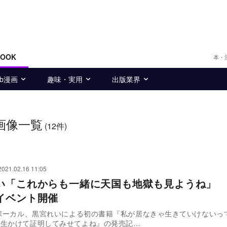
BOOK
本・
eb漫画
趣味・実用
出版業界
画像一覧
(12件)
2021.02.16 11:05
い「これからも一緒に天国も地獄も見ようね」 
イベント開催
のボーカル、黒宮れいによる初の書籍『私が居なきゃ生きていけないっ
一生かけて証明してみせてよね』の発売記…