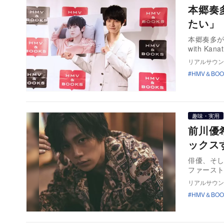
本郷奏
たい」
本郷奏多が、
with Kan
リアルサウン
HMV＆BOO
趣味・実用
前川優
ックス
俳優、そし
ファース
リアルサウン
HMV＆BOO