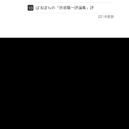
ばるぼらの『渋谷陽一評論集』評
22:16更新