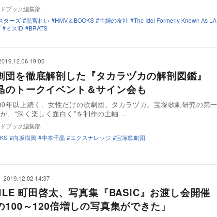
ドブック編集部
スターズ
黒宮れい
HMV＆BOOKS
主婦の友社
The Idol Formerly Known As 
Y
ミスiD
BRATS
2019.12.06 19:05
劇団を徹底解剖した『タカラヅカの解剖図鑑』 
晶のトークイベント＆サイン会も
00年以上続く、女性だけの歌劇団、タカラヅカ。宝塚歌劇研究の第
が、“深く楽しく面白く”を制作の主軸…
ドブック編集部
KS
向坂樹興
中本千晶
エクスナレッジ
宝塚歌劇団
2019.12.02 14:37
ILE 町田啓太、写真集『BASIC』お渡し会開催
の100～120倍増しの写真集ができた」