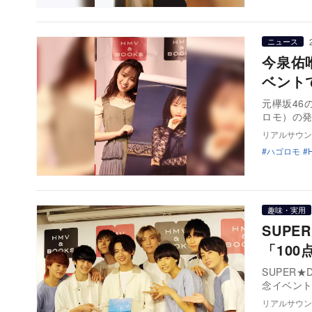
ニュース
今泉佑
ベント
元欅坂46
ロモ）の発
リアルサウン
ハゴロモ
趣味・実用
SUPE
「100
SUPER
念イベント
リアルサウン