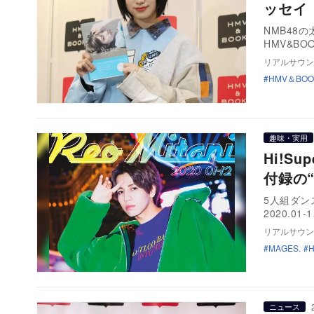
ッセイ
NMB48
HMV&BOO
リアルサウン
HMV＆BOO
趣味・実用
Hi!S
付録の
5人組ダンス
2020.01-
リアルサウン
MAGES.
ニュース