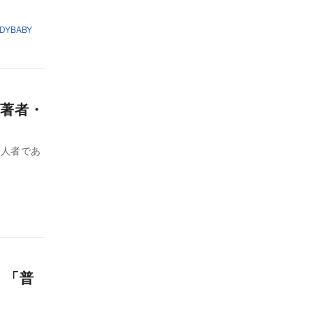
LADYBABY
著者・
一人者であ
 「普