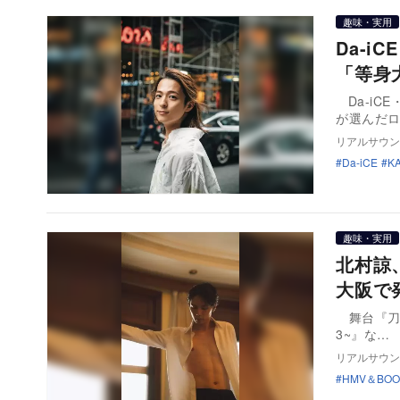
趣味・実用
Da-
「等身
Da-iC
が選んだ
リアルサウン
Da-iCE
K
趣味・実用
北村諒
大阪で
舞台『刀剣乱
3~』な…
リアルサウン
HMV＆BOO