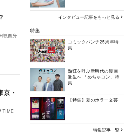
ト？
インタビュー記事をもっと見る
特集
田颯自身
コミックバンチ25周年特
集
熱狂を呼ぶ新時代の漫画
誕生へ 「めちゃコン」特
集
東京・
【特集】夏のホラー文芸
TIME
特集記事一覧