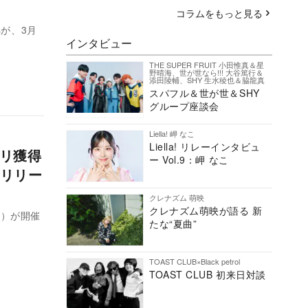
コラムをもっと見る
sが、3月
インタビュー
THE SUPER FRUIT 小田惟真＆星
野晴海、世が世なら!!! 大谷篤行＆
添田陵輔、SHY 生水稜也＆脇龍真
スパフル＆世が世＆SHY
グループ座談会
Liella! 岬 なこ
Liella! リレーインタビュ
プリ獲得
ー Vol.9：岬 なこ
ルリリー
クレナズム 萌映
クレナズム萌映が語る 新
代）が開催
たな“夏曲”
TOAST CLUB×Black petrol
TOAST CLUB 初来日対談