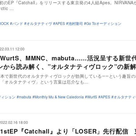
初のEP『Catchall』をリリースする東京発の4人組Apes。NIRVANA
ctic …
ROCK
バンド
オルタナティヴ
APES
池村隆司
Go Toオーディション
22.03.11 12:00
、WurtS、MMNC、mabuta……活況呈する新世
ンから読み解く、”オルタナティヴロック”の新
日本で新世代のオルタナティヴロックが勃興している――という趣旨の
の「オルタナティヴ」という言葉は厄介なも…
ーディション
mabuta
Monthly Mu & New Caledonia
WurtS
APES
オルタナティ
2022.02.16 18:00
、1stEP『Catchall』より「LOSER」先行配信