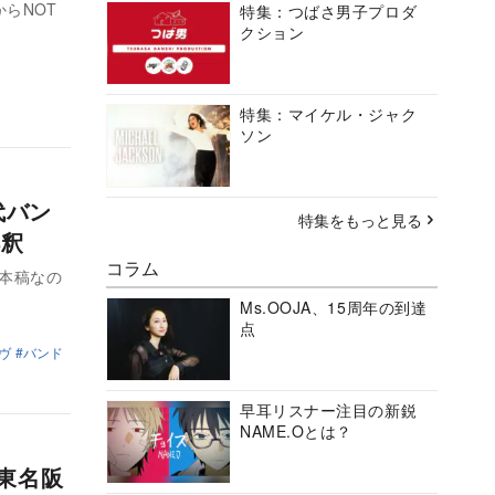
からNOT
特集：つばさ男子プロダ
クション
特集：マイケル・ジャク
ソン
代バン
特集をもっと見る
解釈
コラム
本稿なの
Ms.OOJA、15周年の到達
点
ヴ
バンド
早耳リスナー注目の新鋭
NAME.Oとは？
 東名阪