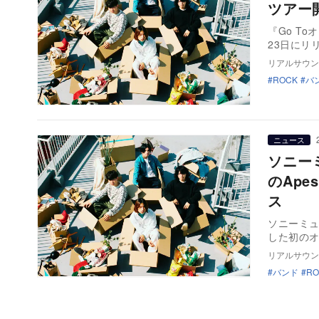
ツアー
『Go T
23日にリリ
リアルサウン
ROCK
バ
ニュース
ソニー
のApe
ス
ソニーミュ
した初のオ
リアルサウン
バンド
RO