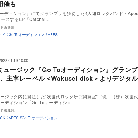
開催も
oオーディション』にてグランプリを獲得した4人組ロックバンド・Ape
ースするEP『Catchal…
ド編集部
ンド
Go Toオーディション
APES
2022.01.19 18:00
ミュージック『Go Toオーディション』グラン
s、主宰レーベル＜Wakusei disk＞よりデジタ
ージック内に発足した“次世代ロック研究開発室”（現：（株）次世
ーディション『Go Toオーディショ…
ド編集部
CK
APES
Go Toオーディション