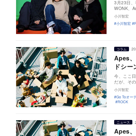
3月23日、
WONK、Ar
小川智宏
小川智宏
20
コラム
Apes
ドシー
今、ここ
だが、そ
小川智宏
Go Toオ
ROCK
ニュース
Apes