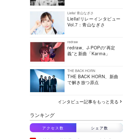
Liella! 青山なぎさ
Liella!リレーインタビュー
Vol.7：青山なぎさ
redraw
redraw、J-POPの“再定
義”と新曲「Karma」
THE BACK HORN
THE BACK HORN、新曲
で解き放つ原点
インタビュー記事をもっと見る
ランキング
アクセス数
シェア数