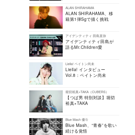
ALAN SHIRAHAMA
ALAN SHIRAHAMA、移
籍第1弾Sgで描く挑戦
アイデンティティ 田島直弥
アイデンティティ田島が
語るMr.Children愛
Liella! ペイトン尚未
Liella! インタビュー
Vol.8：ペイトン尚未
堀切裕真×TAKA（CUBERS）
【つば男 特別対談】堀切
裕真×TAKA
Blue Mash 優斗
Blue Mash、“青春”を歌い
続ける覚悟