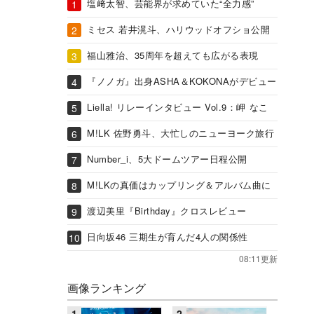
塩﨑太智、芸能界が求めていた“全力感”
ミセス 若井滉斗、ハリウッドオフショ公開
福山雅治、35周年を超えても広がる表現
『ノノガ』出身ASHA＆KOKONAがデビュー
Liella! リレーインタビュー Vol.9：岬 なこ
M!LK 佐野勇斗、大忙しのニューヨーク旅行
Number_i、5大ドームツアー日程公開
M!LKの真価はカップリング＆アルバム曲に
渡辺美里『Birthday』クロスレビュー
日向坂46 三期生が育んだ4人の関係性
08:11更新
画像ランキング