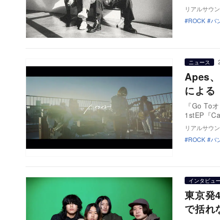
リアルサウン
ROCK
バ
ニュース
Apes
による
『Go T
1stEP『
リアルサウン
ROCK
バ
インタビュ
東京発
で括れ