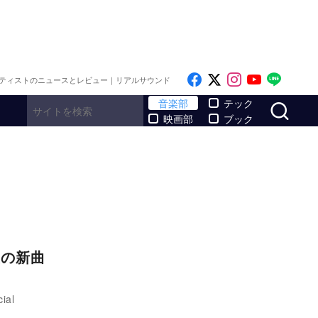
Like on Facebook
Follow on x
Follow on I
Follow o
Follo
ティストのニュースとレビュー｜リアルサウンド
サ
音楽部
テック
映画部
ブック
後の新曲
al