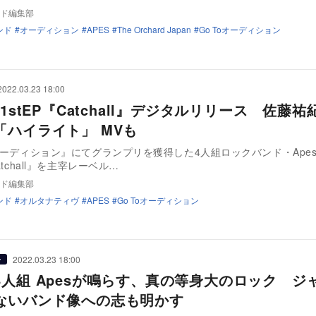
ド編集部
ンド
オーディション
APES
The Orchard Japan
Go Toオーディション
2022.03.23 18:00
、1stEP『Catchall』デジタルリリース 佐藤
「ハイライト」 MVも
oオーディション』にてグランプリを獲得した4人組ロックバンド・Ape
Catchall』を主宰レーベル…
ド編集部
ンド
オルタナティヴ
APES
Go Toオーディション
2022.03.23 18:00
ー
4人組 Apesが鳴らす、真の等身大のロック ジ
ないバンド像への志も明かす