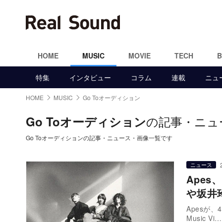
HOME
MUSIC
MOVIE
TECH
特集
インタビュー
コラム
連載
ニュ
HOME
MUSIC
Go Toオーディション
の記事・ニュ
Go Toオーディション
Go Toオーディションの記事・ニュース・画像一覧です
ニュース
Ape
や坂井
Apesが、4
Music Vi