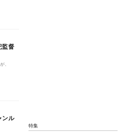
祐紀監督
sが、
ャンル
特集