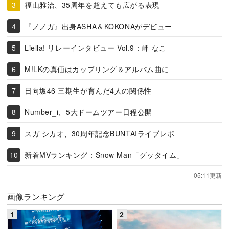
福山雅治、35周年を超えても広がる表現
『ノノガ』出身ASHA＆KOKONAがデビュー
Liella! リレーインタビュー Vol.9：岬 なこ
M!LKの真価はカップリング＆アルバム曲に
日向坂46 三期生が育んだ4人の関係性
Number_i、5大ドームツアー日程公開
スガ シカオ、30周年記念BUNTAIライブレポ
新着MVランキング：Snow Man「グッタイム」
05:11更新
画像ランキング