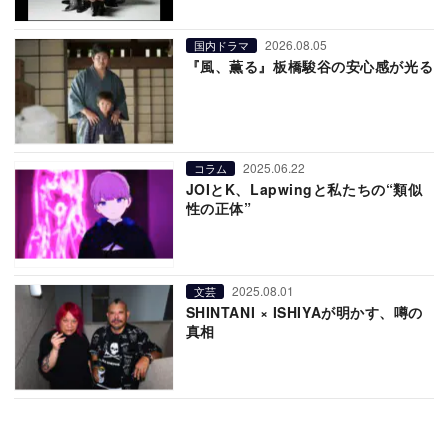
2026.08.05
国内ドラマ
『風、薫る』板橋駿谷の安心感が光る
2025.06.22
コラム
JOIとK、Lapwingと私たちの“類似
性の正体”
2025.08.01
文芸
SHINTANI × ISHIYAが明かす、噂の
真相