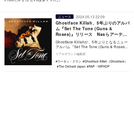
2024.05.13 22:09
ニュース
Ghostface Killah、5年ぶりのアルバ
ム『Set The Tone (Guns &
Roses)』リリース Nasらアーティ
スト多数参加
Ghostface Killahが、5年ぶりとなるニュー
アルバム『Set The Tone (Guns & Roses)
…
リアルサウンド編集部
ウータン・クラン
Ghostface Killah（Ghostface）
The Orchard Japan
RAP・HIPHOP