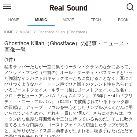
HOME
MUSIC
MOVIE
TECH
BOOK
HOME
MUSIC
Ghostface Killah（Ghostface）
Ghostface Killah（Ghostface）の記事・ニュース・
画像一覧
(1件)
猛者ラッパーたちが一堂に集うウータン・クランのなかにあって、
メソッド・マンや（生前の）オール・ダーティ・バスタードといっ
た強烈なインパクトのキャラクターたちに負けることなく、耳にこ
びりつくようなハイ・トーン声でひと際そのタレント性を光らせて
いるゴーストフェイス・キラー（後にゴーストフェイスに改名）。
ソロ・デビュー・アルバム『ムキムキマン』（96年）〜４th『プリ
ティ・トニー・アルバム』（04年）で披露されているトラック群
の質感は、ディープ・ソウルを中心としたサンプルがふんだんに用
いられているためか、どれも一貫して“黒い”。さらにそれらは、ウ
ータン的な重厚な雰囲気も十二分に持っているものだ。そこに吐き
捨てるような口調の、ゴーストフェイスの切迫したラップが乗る
と、近寄りがたいドス黒い渦巻きが生まれる。聴き手はただただそ
の渦に身を任せればよいのだ。