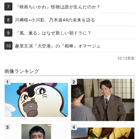
『映画ちいかわ』怪物は誰が生んだのか？
川﨑桜×小川彩、乃木坂46の未来を語る
『風、薫る』はなぜ新しい朝ドラに？
趣里主演『大空港』の『相棒』オマージュ
22:13更新
画像ランキング