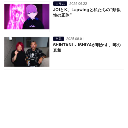
2025.06.22
コラム
JOIとK、Lapwingと私たちの“類似
性の正体”
2025.08.01
文芸
SHINTANI × ISHIYAが明かす、噂の
真相