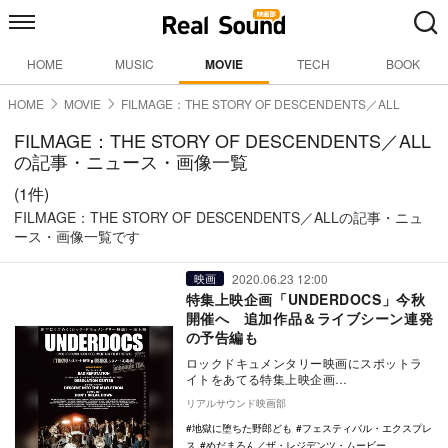
HOME
MUSIC
MOVIE
TECH
BOOK
HOME
MOVIE
FILMAGE：THE STORY OF DESCENDENTS／ALL
FILMAGE：THE STORY OF DESCENDENTS／ALL
の記事・ニュース・画像一覧
(1件)
FILMAGE：THE STORY OF DESCENDENTS／ALLの記事・ニュ
ース・画像一覧です
2020.06.23 12:00
映画
特集上映企画「UNDERDOCS」今秋
開催へ 追加作品＆ライブシーン連発
の予告編も
ロックドキュメンタリー映画にスポットラ
イトをあてる特集上映企画
「UNDERDOCS」の開催時期が今秋に決
リアルサウンド映画部
定。あわせて、追加上映作…
地獄に堕ちた野郎ども
フェスティバル・エクスプレ
ス
めだまろん／ザ・レジデンツ・ムービー