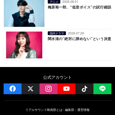
2026.08.01
アニメ
梅原裕一郎、“低音ボイス”の試行錯誤
2026.07.29
国内ドラマ
関水渚の“絶対に諦めない”という決意
公式アカウント
facebook
x
instagram
YouTube
Follow on 
LI
リアルサウンド映画部とは
編集部・運営情報