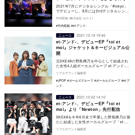
が見つけた道
2021年7月にデジタルシングル「#tokyo」
でデビューし、8月には2ndデジタルシング
ル「Eenie, meenie, mi…
竹内彩姫 (株式会社 ゼスト)
竹内彩姫
et-アンド-
2021.10.19 19:40
ニュース
et-アンド-、デビューEP『toi et
moi』ジャケット＆キービジュアル公
開
元SKE48の野島樺乃を中心として結成され
た女性4人組ボーカルグループ et-アンド-
が、11月24日にリリースするデビューEP…
リアルサウンド編集部
JPOP
ガールズグループ
ボーカルグループ
et-ア
ンド-
2021.10.02 14:10
ニュース
et-アンド-、デビューEP『toi et
moi』より「Newton」先行配信
SKE48を今年6月末で卒業した野島樺乃が新
たに結成した女性ボーカルグループ「et-ア
ンド-」が、11月24日にリリースするデビ…
リアルサウンド編集部