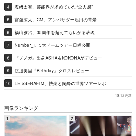
塩﨑太智、芸能界が求めていた“全力感”
宮舘涼太、CM、アンバサダー起用の背景
福山雅治、35周年を超えても広がる表現
Number_i、5大ドームツアー日程公開
『ノノガ』出身ASHA＆KOKONAがデビュー
渡辺美里『Birthday』クロスレビュー
LE SSERAFIM、快楽と陶酔の世界ツアーレポ
18:12更新
画像ランキング