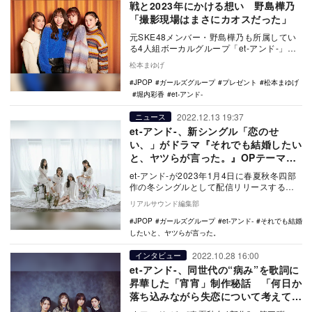
戦と2023年にかける想い 野島樺乃
「撮影現場はまさにカオスだった」
元SKE48メンバー・野島樺乃も所属してい
る4人組ボーカルグループ「et-アンド-」
が、2023年初となる新曲「恋のせい、」を
松本まゆげ
リ…
JPOP
ガールズグループ
プレゼント
松本まゆげ
堀内彩香
et-アンド-
2022.12.13 19:37
ニュース
et-アンド-、新シングル「恋のせ
い、」がドラマ『それでも結婚したい
と、ヤツらが言った。』OPテーマに
決定
et-アンド-が2023年1月4日に春夏秋冬四部
作の冬シングルとして配信リリースする新
曲「恋のせい、」が、2023年1月4日スタ…
リアルサウンド編集部
JPOP
ガールズグループ
et-アンド-
それでも結婚
したいと、ヤツらが言った。
2022.10.28 16:00
インタビュー
et-アンド-、同世代の“病み”を歌詞に
昇華した「宵宵」制作秘話 「何日か
落ち込みながら失恋について考えて
た」