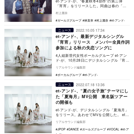
et-アンド-が、“春夏秋冬4部作”の第三弾
「宵宵」をリリースした。同曲は春の「花
心」、夏の「夏海月」に続く、秋の失恋ソ
村上麗奈
ングとな…
ガールズグループ
林直幸
村上麗奈
et-アンド-
2022.10.05 17:34
ニュース
et-アンド-、最新デジタルシングル
「宵宵」リリース メンバー全員作詞
参加による秋の失恋ソングに
4人組新世代女性ボーカルグループ et-アン
ド-が、10月28日にデジタルシングル「宵
宵」（読み：よいよい）をリリースする。
リアルサウンド編集部
…
ボーカルグループ
et-アンド-
2022.07.18 13:36
ニュース
et-アンド-、“夏の女子旅”テーマにし
た「夏海月」MV公開 東名阪ツアー
の開催も
et-アンド-が、デジタルシングル「夏海月」
をリリース。あわせてMVを公開した。 et-
アンド- / 夏海月 (Music V…
リアルサウンド編集部
JPOP
DANCE
ガールズグループ
VOCAL
et-ア