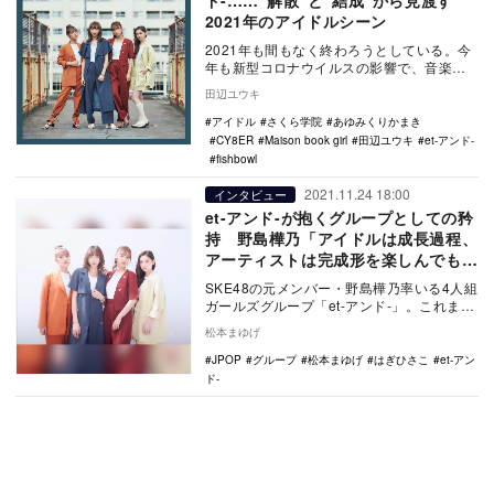
2021年のアイドルシーン
2021年も間もなく終わろうとしている。今
年も新型コロナウイルスの影響で、音楽ラ
イブなどを鑑賞の際、観客はマスク着用を
田辺ユウキ
必須とし、…
アイドル
さくら学院
あゆみくりかまき
CY8ER
Maison book girl
田辺ユウキ
et-アンド-
fishbowl
2021.11.24 18:00
インタビュー
et-アンド-が抱くグループとしての矜
持 野島樺乃「アイドルは成長過程、
アーティストは完成形を楽しんでもら
いたい」
SKE48の元メンバー・野島樺乃率いる4人組
ガールズグループ「et-アンド-」。これま
で、7月に『#tokyo』、8月に『Een…
松本まゆげ
JPOP
グループ
松本まゆげ
はぎひさこ
et-アン
ド-