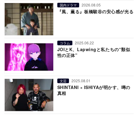
2026.08.05
国内ドラマ
『風、薫る』板橋駿谷の安心感が光る
2025.06.22
コラム
JOIとK、Lapwingと私たちの“類似
性の正体”
2025.08.01
文芸
SHINTANI × ISHIYAが明かす、噂の
真相