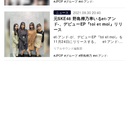
JPOP
グループ
et-アンド-
2021.09.30 20:40
ニュース
元SKE48 野島樺乃率いるet-アン
ド-、デビューEP『toi et moi』リリ
ース
et-アンド-が、デビューEP『toi et moi』を
11月24日にリリースする。 et-アンド-
は、SKE48を今年6月…
リアルサウンド編集部
JPOP
グループ
野島樺乃
et-アンド-