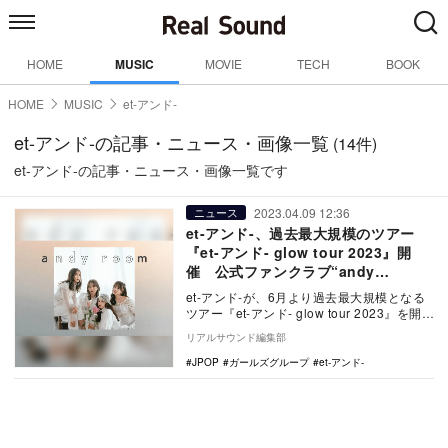
HOME
MUSIC
MOVIE
TECH
BOOK
HOME
MUSIC
et-アンド-
et-アンド-の記事・ニュース・画像一覧
(14件)
et-アンド-の記事・ニュース・画像一覧です
2023.04.09 12:36
ニュース
et-アンド-、過去最大規模のツアー
『et-アンド- glow tour 2023』開
催 公式ファンクラブ“andy
room”開設も
et-アンド-が、6月より過去最大規模となる
ツアー『et-アンド- glow tour 2023』を開催
する。 本ツアー…
リアルサウンド編集部
JPOP
ガールズグループ
et-アンド-