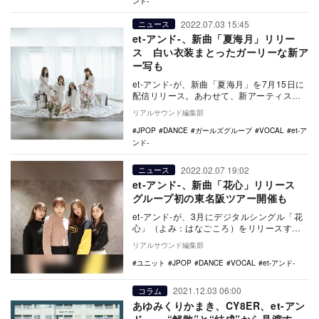
ンド-
2022.07.03 15:45
ニュース
et-アンド-、新曲「夏海月」リリー
ス 白い衣装まとったガーリーな新ア
ー写も
et-アンド-が、新曲「夏海月」を7月15日に
配信リリース。あわせて、新アーティスト
写真を公開した。 これは7月1日に開催
リアルサウンド編集部
さ…
JPOP
DANCE
ガールズグループ
VOCAL
et-ア
ンド-
2022.02.07 19:02
ニュース
et-アンド-、新曲「花心」リリース
グループ初の東名阪ツアー開催も
et-アンド-が、3月にデジタルシングル「花
心」（よみ：はなごころ）をリリースす
る。 こちらの情報は、2月6日に実施され
リアルサウンド編集部
たY…
ユニット
JPOP
DANCE
VOCAL
et-アンド-
2021.12.03 06:00
コラム
あゆみくりかまき、CY8ER、et-アン
ド-……“解散”と“結成”から見渡す