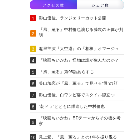
アクセス数
シェア数
影山優佳、ランジェリーカット公開
『風、薫る』中村倫也演じる藤次の正体が判
明
趣里主演『大空港』の『相棒』オマージュ
『映画ちいかわ』怪物は誰が生んだのか？
『風、薫る』第95話あらすじ
美山加恋が『風、薫る』で見せる“母”の顔
影山優佳、白ワンピ姿でスタイル際立つ
“朝ドラ”とともに躍進した中村倫也
『映画ちいかわ』EDテーマからその後を考
察
見上愛、『風、薫る』との1年を振り返る