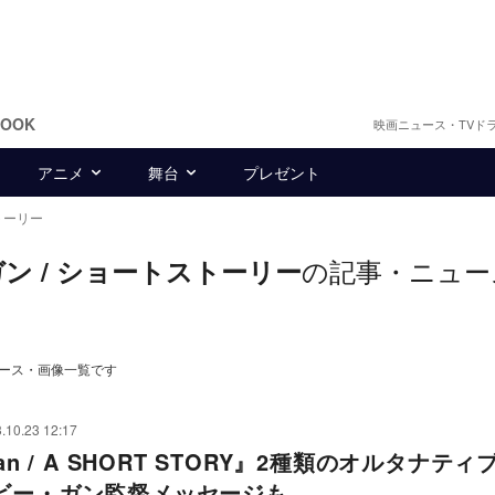
BOOK
映画ニュース・TVド
アニメ
舞台
プレゼント
ストーリー
の記事・ニュー
ビー・ガン / ショートストーリー
・ニュース・画像一覧です
.10.23 12:17
Gan / A SHORT STORY』2種類のオルタナティ
ビー・ガン監督メッセージも