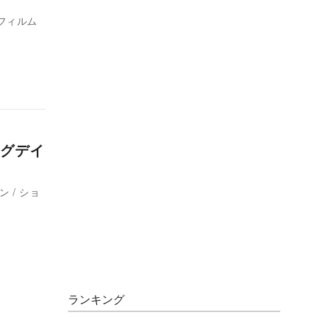
フィルム
グデイ
ン / ショ
ランキング