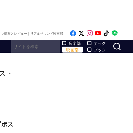
Like on Facebook
Follow on x
Follow on Inst
Follow on Y
Follow on
Follo
ラマ情報とレビュー｜リアルサウンド映画部
サ
音楽部
テック
映画部
ブック
ス・
ブポス