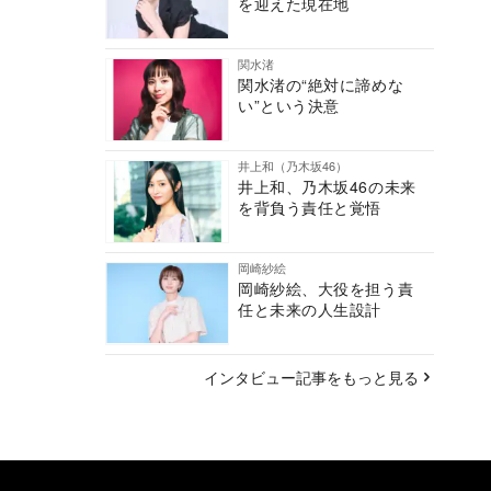
を迎えた現在地
関水渚
関水渚の“絶対に諦めな
い”という決意
井上和（乃木坂46）
井上和、乃木坂46の未来
を背負う責任と覚悟
岡崎紗絵
岡崎紗絵、大役を担う責
任と未来の人生設計
インタビュー記事をもっと見る