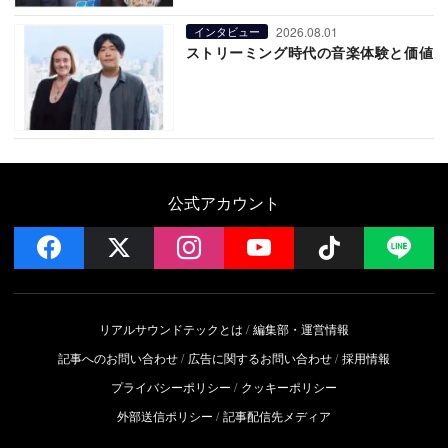
2026.08.01
インタビュー
ストリーミング時代の音楽体験と価値
公式アカウント
facebook
x
instagram
YouTube
Follow on 
LI
リアルサウンドテックとは
編集部・運営情報
記事へのお問い合わせ
広告に関するお問い合わせ
採用情報
プライバシーポリシー
クッキーポリシー
外部送信ポリシー
記事配信先メディア