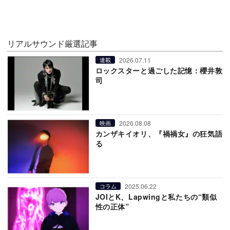
リアルサウンド厳選記事
2026.07.11
連載
ロックスターと過ごした記憶：櫻井敦
司
2026.08.08
映画
カンザキイオリ、『禍禍女』の狂気語
る
2025.06.22
コラム
JOIとK、Lapwingと私たちの“類似
性の正体”