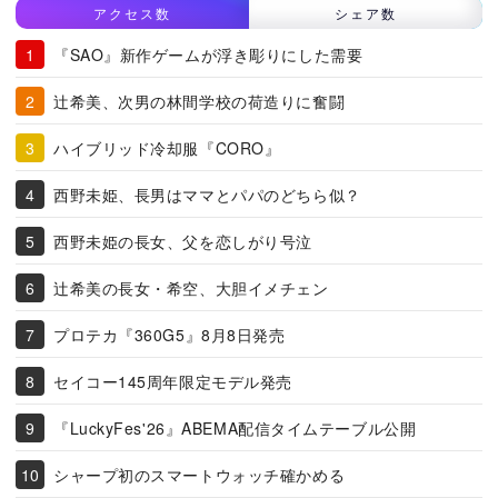
アクセス数
シェア数
『SAO』新作ゲームが浮き彫りにした需要
辻希美、次男の林間学校の荷造りに奮闘
ハイブリッド冷却服『CORO』
西野未姫、長男はママとパパのどちら似？
西野未姫の長女、父を恋しがり号泣
辻希美の長女・希空、大胆イメチェン
プロテカ『360G5』8月8日発売
セイコー145周年限定モデル発売
『LuckyFes'26』ABEMA配信タイムテーブル公開
シャープ初のスマートウォッチ確かめる