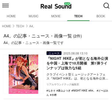
HOME
MUSIC
MOVIE
TECH
BOOK
HOME
TECH
A4。
A4。の記事・ニュース・画像一覧
(2件)
A4。の記事・ニュース・画像一覧です
2025.08.08 13:10
ニュース
『NIGHT HIKE』が初となる海外公演
を中国・上海で10月開催 第1弾ライ
ンナップは強力な5組
クラブイベント型ミュージックアートフェ
ス『NIGHT HIKE』は、初となる海外公演を
中国・上海で開催することを発表した。開
リアルサウンドテック編集部
催日…
なきそ
夏山よつぎ
NIGHT HIKE
A4。
ど〜ぱみ
ん
水槽