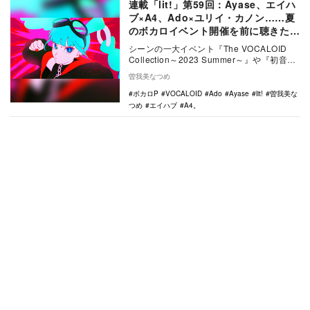
連載「lit!」第59回：Ayase、エイハ
ブ×A4、Ado×ユリイ・カノン……夏
のボカロイベント開催を前に聴きたい
注目曲
シーンの一大イベント『The VOCALOID
Collection～2023 Summer～』や『初音ミ
ク「マジカルミライ 2…
曽我美なつめ
ボカロP
VOCALOID
Ado
Ayase
lit!
曽我美な
つめ
エイハブ
A4。