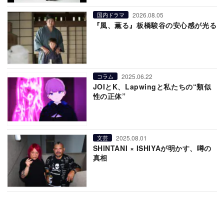
2026.08.05
国内ドラマ
『風、薫る』板橋駿谷の安心感が光る
2025.06.22
コラム
JOIとK、Lapwingと私たちの“類似
性の正体”
2025.08.01
文芸
SHINTANI × ISHIYAが明かす、噂の
真相