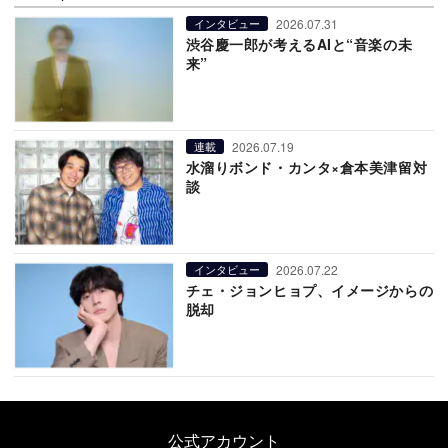
2026.07.31
インタビュー
渋谷慶一郎が考えるAIと“音楽の未
来”
2026.07.19
連載
水溜りボンド・カンタ×倉本美津留対
談
2026.07.22
インタビュー
チェ・ジョンヒョプ、イメージからの
脱却
公式アカウント