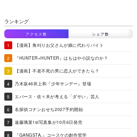
ランキング
アクセス数
シェア数
【漫画】角刈りお父さんが娘に代わりバイト
『HUNTER×HUNTER』はもはや小説なのか？
【漫画】不老不死の男に恋人ができたら？
乃木坂46井上和『少年サンデー』登場
エバース・佐々木が考える「ダサい」芸人
名探偵コナンおせち2027予約開始
遠藤璃菜1st写真集が10月6日発売
『GANGSTA.』コースケの創作哲学