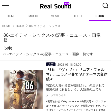
HOME
MUSIC
MOVIE
TECH
BOOK
HOME
BOOK
86-エイティ・シックス-
86-エイティ・シックス-の記事・ニュース・画像一
覧
(5件)
86-エイティ・シックス-の記事・ニュース・画像一覧です
2021.06.18 08:00
文芸
『86』『ヴィヴィ』『ユア・フォル
マ』……ラノベ界で“AI”テーマの良作
続々
特定の人種や民族が差別され、抑圧されて
絶滅の縁にあるという、人類史の上でたび
たび起こってきた事態と、人類が作り出し
タニグチリウイチ
たAI（人工知…
菊石まれほ
Vivy prototype
梅原英司
ユア・フォ
ルマ
86-エイティ・シックス-
安里アサト
ランキン
グ
ライトノベル
ソードアート・オンライン
タニ