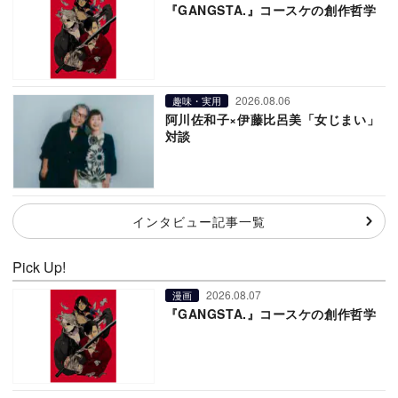
『GANGSTA.』コースケの創作哲学
2026.08.06
趣味・実用
阿川佐和子×伊藤比呂美「女じまい」
対談
インタビュー記事一覧
Pick Up!
2026.08.07
漫画
『GANGSTA.』コースケの創作哲学