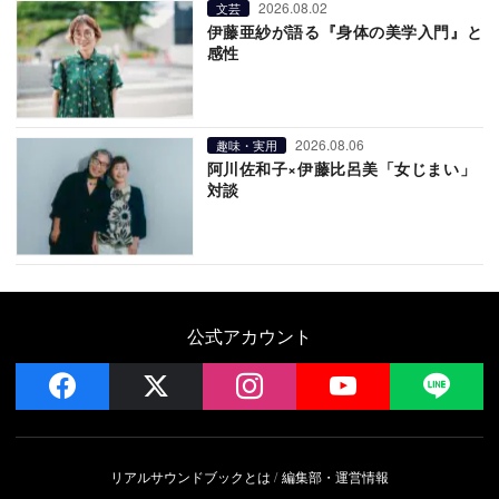
2026.08.02
文芸
伊藤亜紗が語る『身体の美学入門』と
感性
2026.08.06
趣味・実用
阿川佐和子×伊藤比呂美「女じまい」
対談
公式アカウント
facebook
x
instagram
YouTube
LIN
リアルサウンドブックとは
編集部・運営情報