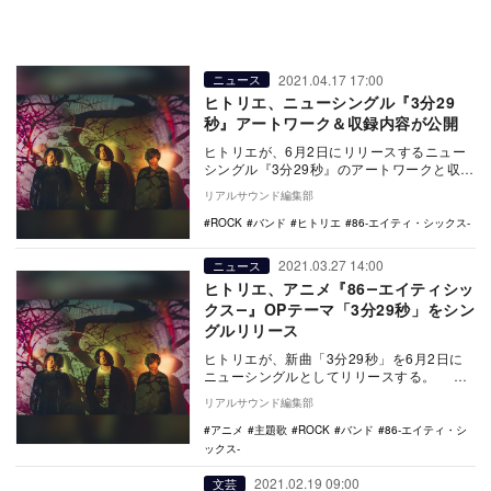
2021.04.17 17:00
ニュース
ヒトリエ、ニューシングル『3分29
秒』アートワーク＆収録内容が公開
ヒトリエが、6月2日にリリースするニュー
シングル『3分29秒』のアートワークと収録
内容詳細公開した。 本シングルは、5月1
リアルサウンド編集部
日…
ROCK
バンド
ヒトリエ
86-エイティ・シックス-
2021.03.27 14:00
ニュース
ヒトリエ、アニメ『86―エイティシッ
クス―』OPテーマ「3分29秒」をシン
グルリリース
ヒトリエが、新曲「3分29秒」を6月2日に
ニューシングルとしてリリースする。 同
曲は、4月10日より放送開始のTVアニメ
リアルサウンド編集部
『8…
アニメ
主題歌
ROCK
バンド
86-エイティ・シ
ックス-
2021.02.19 09:00
文芸