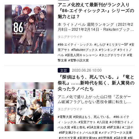
アニメ化控えて最新刊がランク入り
『86-エイティシックス-』シリーズの
魅力とは？
本 ライトノベル 週間ランキング（2021年2
月8日～2021年2月14日・Rakutenブックス
調べ） 1位『薬屋のひとりご…
タニグチリウイチ
86-エイティ・シックス-
しらび
ミリタリーSF
安
里アサト
Rakutenブックス
ランキング
ライトノ
ベル
新造人間キャシャーン
タニグチリウイチ
電
撃文庫
電撃小説大賞
2020.06.26 10:00
文芸
『探偵はもう、死んでいる。』『竜と
祭礼』……新時代を拓く、新人賞発の
尖ったラノベたち
アニメ化で盛り上がった山口悟『乙女ゲー
ム破滅フラグしかない悪役令嬢に転生して
しまった…』（一迅社文庫アイリス）（以
タニグチリウイチ
下・はめふら）…
電撃大賞
探偵はもう、死んでいる。
86-エイテ
ィ・シックス-
安里アサト
八目迷
小学館ライトノ
ベル大賞
竜と祭礼
GA文庫大賞
MF文庫J
二語十
MF文庫Jライトノベル大賞
メディアワークス文庫
ガガガ文庫
新潮文庫nex
佐野徹夜
GA文庫
桜