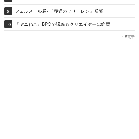
フェルメール展×『葬送のフリーレン』反響
『ヤニねこ』BPOで議論もクリエイターは絶賛
11:15更新