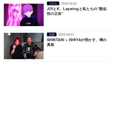
2025.06.22
コラム
JOIとK、Lapwingと私たちの“類似
性の正体”
2025.08.01
文芸
SHINTANI × ISHIYAが明かす、噂の
真相