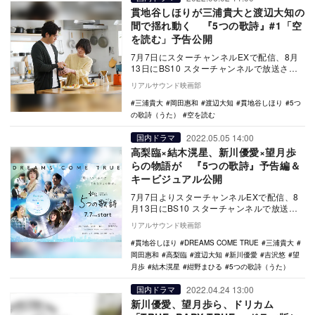
貫地谷しほりが三浦貴大と渡辺大知の
間で揺れ動く 『5つの歌詩』#1「空
を読む」予告公開
7月7日にスターチャンネルEXで配信、8月
13日にBS10 スターチャンネルで放送され
るオリジナルドラマ『5つの歌詩（うた）』
リアルサウンド映画部
よ…
三浦貴大
岡田惠和
渡辺大知
貫地谷しほり
5つ
の歌詩（うた）
空を読む
2022.05.05 14:00
国内ドラマ
高梨臨×結木滉星、新川優愛×望月歩
らの物語が 『5つの歌詩』予告編＆
キービジュアル公開
7月7日よりスターチャンネルEXで配信、8
月13日にBS10 スターチャンネルで放送さ
れるオリジナルドラマ『5つの歌詩（う
リアルサウンド映画部
た）』…
貫地谷しほり
DREAMS COME TRUE
三浦貴大
岡田惠和
高梨臨
渡辺大知
新川優愛
吉沢悠
望
月歩
結木滉星
紺野まひる
5つの歌詩（うた）
2022.04.24 13:00
国内ドラマ
新川優愛、望月歩ら、ドリカム