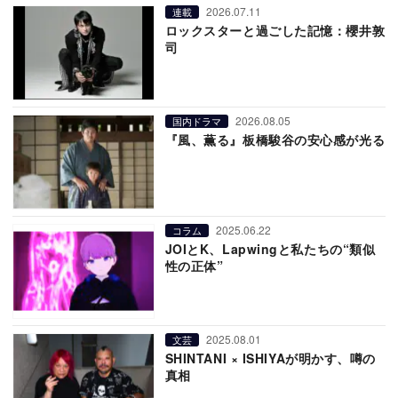
2026.07.11
連載
ロックスターと過ごした記憶：櫻井敦
司
2026.08.05
国内ドラマ
『風、薫る』板橋駿谷の安心感が光る
2025.06.22
コラム
JOIとK、Lapwingと私たちの“類似
性の正体”
2025.08.01
文芸
SHINTANI × ISHIYAが明かす、噂の
真相