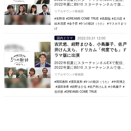
2022年夏にBS10 スターチャンネルで放送
されるオリジナルドラマ『5つの歌詩（う…
リアルサウンド映画部
安野澄
DREAMS COME TRUE
高梨臨
石川恋
結木滉星
金子昇
5つの歌詩（うた）
マスカラまつ
げ
2022.03.31 12:00
国内ドラマ
吉沢悠、紺野まひる、小島藤子、佐戸
井けん太ら、ドリカム「何度でも」ド
ラマ版に出演
2022年初夏にスターチャンネルEXで配信、
2022年夏にBS10 スターチャンネルで放送
されるオリジナルドラマ『5つの歌詩（う…
リアルサウンド映画部
岡田惠和
濱田真和
5つの歌詩（うた）
中田博之
湯田幸希
紺野まひる
佐戸井けん太
小島藤子
吉沢悠
DREAMS COME TRUE