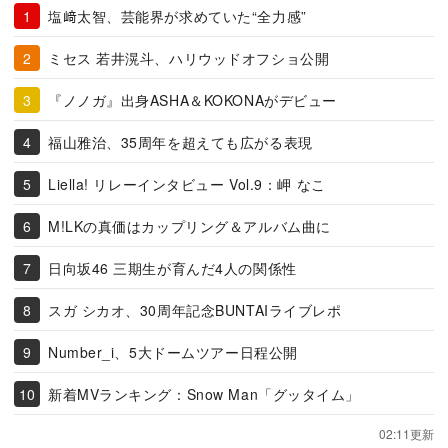
塩﨑太智、芸能界が求めていた“全力感”
ミセス 若井滉斗、ハリウッドオフショ公開
『ノノガ』出身ASHA＆KOKONAがデビュー
福山雅治、35周年を超えても広がる表現
Liella! リレーインタビュー Vol.9：岬 なこ
M!LKの真価はカップリング＆アルバム曲に
日向坂46 三期生が育んだ4人の関係性
スガ シカオ、30周年記念BUNTAIライブレポ
Number_i、5大ドームツアー日程公開
新着MVランキング：Snow Man「グッタイム」
02:11更新