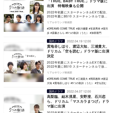
「TRUE, BABY TRUE.」ドラマ版に
出演 特報映像も公開
2022年初夏にスターチャンネルEXで配信、
2022年夏にBS10 スターチャンネルで放送
されるオリジナルドラマ『5つの歌詩（う…
リアルサウンド映画部
DREAMS COME TRUE
新川優愛
笠原秀幸
望月
歩
斎藤さらら
5つの歌詩（うた）
加部亜門
2022.04.19 12:00
国内ドラマ
貫地谷しほり、渡辺大知、三浦貴大、
ドリカム「空を読む」ドラマ版に出演
決定
2022年初夏にスターチャンネルEXで配信、
2022年夏にBS10 スターチャンネルで放送
されるオリジナルドラマ『5つの歌詩（う…
リアルサウンド映画部
DREAMS COME TRUE
三浦貴大
岡田惠和
渡辺
大知
貫地谷しほり
5つの歌詩（うた）
空を読む
2022.04.07 12:00
国内ドラマ
高梨臨、結木滉星、安野澄、石川恋
ら、ドリカム「マスカラまつげ」ドラ
マ版に出演
2022年初夏にスターチャンネルEXで配信、