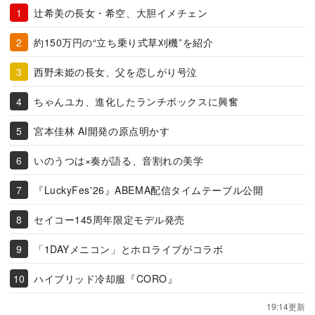
辻希美の長女・希空、大胆イメチェン
約150万円の“立ち乗り式草刈機”を紹介
西野未姫の長女、父を恋しがり号泣
ちゃんユカ、進化したランチボックスに興奮
宮本佳林 AI開発の原点明かす
いのうつは×奏が語る、音割れの美学
『LuckyFes'26』ABEMA配信タイムテーブル公開
セイコー145周年限定モデル発売
「1DAYメニコン」とホロライブがコラボ
ハイブリッド冷却服『CORO』
19:14更新