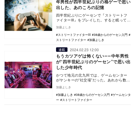
年男性が四半世紀ぶりの格ゲーで思い
出した、あのころの記憶
四半世紀ぶりにゲーセンで『ストリートフ
ァイターIII』をプレイした。すると眠ってい
た記憶が湧き出てきた。かつてクリアでき
加藤よしき
なかった…
ストリートファイターIII
38歳からのゲーセン入門
ストリートファイター
加藤よしき
2024.02.23 12:00
連載
もうカツアゲは怖くない――中年男性
が“四半世紀ぶりのゲーセン”で思い出
した少年時代
かつて地元の北九州では、ゲームセンター
がヤンキーの“社交場”だった。あれから数十
年。38歳になった筆者が、時間がないいま
加藤よしき
だからこ…
加藤よしき
38歳からのゲーセン入門
ゲームセンタ
ー
ストリートファイター