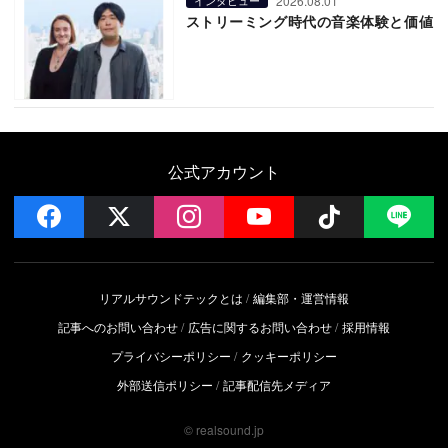
2026.08.01
インタビュー
ストリーミング時代の音楽体験と価値
公式アカウント
facebook
x
instagram
YouTube
Follow on 
LI
リアルサウンドテックとは
編集部・運営情報
記事へのお問い合わせ
広告に関するお問い合わせ
採用情報
プライバシーポリシー
クッキーポリシー
外部送信ポリシー
記事配信先メディア
© realsound.jp