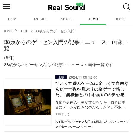
HOME
MUSIC
MOVIE
TECH
BOOK
HOME
TECH
38歳からのゲーセン入門
38歳からのゲーセン入門の記事・ニュース・画像一
覧
(5件)
38歳からのゲーセン入門の記事・ニュース・画像一覧です
2024.11.09 12:00
連載
ひとりで遊ぶゲームは楽しくて自由な
んだーー数か月ぶりの格ゲーで感じ
た、“無機物とのふれあい”の安心感
多忙や身内の不幸が重なるなか「自分は本
当にゲームが好きなのだろうか？」不安に
苛まれながらも、『ストリートファイター
加藤よしき
3』を再びプレ…
38歳からのゲーセン入門
加藤よしき
ストリートフ
ァイター
ゲームセンター