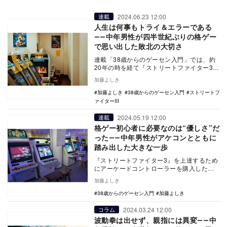
2024.06.23 12:00
連載
人生は何事もトライ＆エラーである
――中年男性が四半世紀ぶりの格ゲー
で思い出した敗北の大切さ
連載「38歳からのゲーセン入門」では、約
20年の時を経て『ストリートファイター3』
で技が出せるようになった筆者の挑戦をつ
加藤よしき
づってい…
加藤よしき
38歳からのゲーセン入門
ストリートフ
ァイターIII
2024.05.19 12:00
連載
格ゲー初心者に必要なのは“優しさ”だ
った――中年男性がアケコンとともに
踏み出した大きな一歩
『ストリートファイター3』を上達するため
にアーケードコントローラーを購入した筆
者。数十年越しに知った事実により、大き
加藤よしき
な一歩を踏み…
38歳からのゲーセン入門
加藤よしき
2024.03.24 12:00
コラム
波動拳は出せず、親指には異変――中