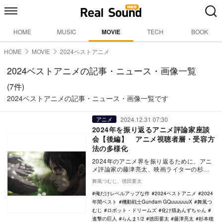
HOME
MUSIC
MOVIE
TECH
BOOK
HOME
MOVIE
2024ベストアニメ
2024ベストアニメの記事・ニュース・画像一覧
(7件)
2024ベストアニメの記事・ニュース・画像一覧です
2024.12.31 07:30
アニメ
2024年を振り返るアニメ評論家座談
会【後編】 アニメ視聴者層・受容方
法の多様化
2024年のアニメ界を振り返るために、アニ
メ評論家の藤津亮太、映画ライターの杉本
穂高、批評家・映画史研究者の渡邉大輔を
舞風つむじ、徳田要太
迎えて座談…
俺だけレベルアップな件
2024ベストアニメ
2024
年間ベスト
機動戦士Gundam GQuuuuuuX
舞風つ
むじ
ロボット・ドリームズ
化け猫あんずちゃん
進撃の巨人
らんま1/2
徳田要太
藤津亮太
杉本穂