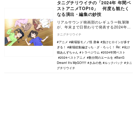
タニグチリウイチの「2024年 年間ベ
ストアニメTOP10」 何度も観たく
なる演出・編集の妙技
リアルサウンド映画部のレギュラー執筆陣
が、年末まで日替わりで発表する2024年の
年間ベスト企画。映画、国内ドラマ、海外
タニグチリウイチ
ドラマ、ア…
アニメ
劇場版モノノ怪 唐傘
負けヒロインが多す
ぎる！
劇場総集編ぼっち・ざ・ろっく！ Re:
化け
猫あんずちゃん
トラペジウム
2024年間ベスト
2024ベストアニメ
数分間のエールを
BanG
Dream! It's MyGO!!!!!
きみの色
ルックバック
タニ
グチリウイチ