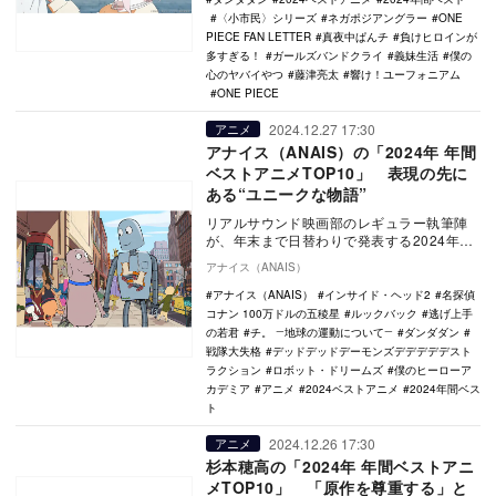
〈小市民〉シリーズ
ネガポジアングラー
ONE
PIECE FAN LETTER
真夜中ぱんチ
負けヒロインが
多すぎる！
ガールズバンドクライ
義妹生活
僕の
心のヤバイやつ
藤津亮太
響け！ユーフォニアム
ONE PIECE
2024.12.27 17:30
アニメ
アナイス（ANAIS）の「2024年 年間
ベストアニメTOP10」 表現の先に
ある“ユニークな物語”
リアルサウンド映画部のレギュラー執筆陣
が、年末まで日替わりで発表する2024年の
年間ベスト企画。映画、国内ドラマ、海外
アナイス（ANAIS）
ドラマ、ア…
アナイス（ANAIS）
インサイド・ヘッド2
名探偵
コナン 100万ドルの五稜星
ルックバック
逃げ上手
の若君
チ。 ―地球の運動について―
ダンダダン
戦隊大失格
デッドデッドデーモンズデデデデデスト
ラクション
ロボット・ドリームズ
僕のヒーローア
カデミア
アニメ
2024ベストアニメ
2024年間ベス
ト
2024.12.26 17:30
アニメ
杉本穂高の「2024年 年間ベストアニ
メTOP10」 「原作を尊重する」と