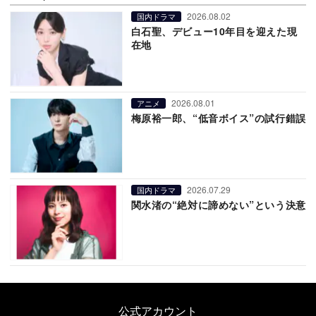
2026.08.02
国内ドラマ
白石聖、デビュー10年目を迎えた現
在地
2026.08.01
アニメ
梅原裕一郎、“低音ボイス”の試行錯誤
2026.07.29
国内ドラマ
関水渚の“絶対に諦めない”という決意
公式アカウント