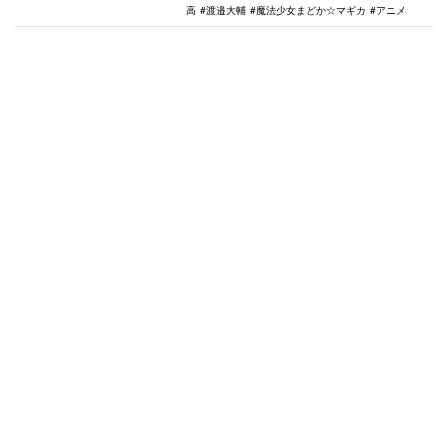
高
渡邉大輔
魔法少女まどか☆マギカ
アニメ