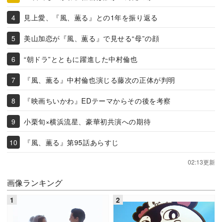
見上愛、『風、薫る』との1年を振り返る
美山加恋が『風、薫る』で見せる“母”の顔
“朝ドラ”とともに躍進した中村倫也
『風、薫る』中村倫也演じる藤次の正体が判明
『映画ちいかわ』EDテーマからその後を考察
小栗旬×横浜流星、豪華初共演への期待
『風、薫る』第95話あらすじ
02:13更新
画像ランキング