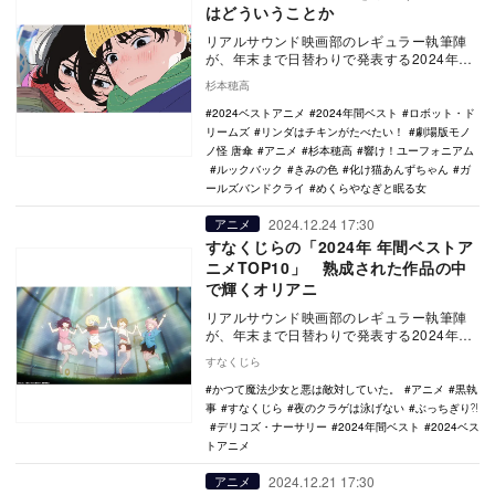
はどういうことか
リアルサウンド映画部のレギュラー執筆陣
が、年末まで日替わりで発表する2024年の
年間ベスト企画。映画、国内ドラマ、海外
杉本穂高
ドラマ、ア…
2024ベストアニメ
2024年間ベスト
ロボット・ド
リームズ
リンダはチキンがたべたい！
劇場版モノ
ノ怪 唐傘
アニメ
杉本穂高
響け！ユーフォニアム
ルックバック
きみの色
化け猫あんずちゃん
ガ
ールズバンドクライ
めくらやなぎと眠る女
2024.12.24 17:30
アニメ
すなくじらの「2024年 年間ベストア
ニメTOP10」 熟成された作品の中
で輝くオリアニ
リアルサウンド映画部のレギュラー執筆陣
が、年末まで日替わりで発表する2024年の
年間ベスト企画。映画、国内ドラマ、海外
すなくじら
ドラマ、ア…
かつて魔法少女と悪は敵対していた。
アニメ
黒執
事
すなくじら
夜のクラゲは泳げない
ぶっちぎり⁈
デリコズ・ナーサリー
2024年間ベスト
2024ベス
トアニメ
2024.12.21 17:30
アニメ