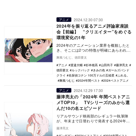
2024.12.30 07:30
アニメ
2024年を振り返るアニメ評論家座談
会【前編】 “クリエイター”をめぐる
環境変化の1年
2024年のアニメーション業界を概観したと
き、そこには2つの特徴が明確にあらわれて
いる。まず第一に、クリエイターの多様化
舞風つむじ、徳田要太
である。…
アニメ
渡邉大輔
杉本穂高
山田尚子
藤津亮太
徳田要太
ルックバック
きみの色
ガールズバンド
クライ
名探偵コナン 100万ドルの五稜星
ふれる。
舞風つむじ
2024年間ベスト
2024ベストアニメ
2024.12.29 17:30
アニメ
藤津亮太の「2024年 年間ベストアニ
メTOP10」 TVシリーズのみから選
んだ10の名エピソード
リアルサウンド映画部のレギュラー執筆陣
が、年末まで日替わりで発表する2024年の
年間ベスト企画。映画、国内ドラマ、海外
藤津亮太
ドラマ、ア…
ダンダダン
2024ベストアニメ
2024年間ベスト