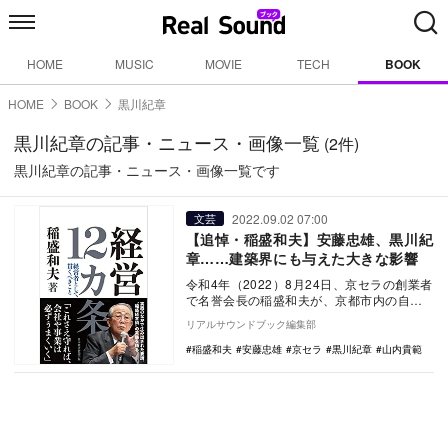
HOME
MUSIC
MOVIE
TECH
BOOK
HOME
BOOK
黒川紀章
黒川紀章の記事・ニュース・画像一覧
(2件)
黒川紀章の記事・ニュース・画像一覧です
2022.09.02 07:00
文芸
【追悼・稲盛和夫】安藤忠雄、黒川紀
章……建築界にも与えた大きな影響
令和4年（2022）8月24日、京セラの創業者
で名誉会長の稲盛和夫が、京都市内の自宅
で老衰のため死去した。90歳だった。
リアルサウンドブック編集部
稲…
稲盛和夫
安藤忠雄
京セラ
黒川紀章
山内貴範