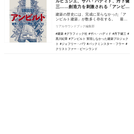
ルビュジエ、ザハ・ハディド、丹下健
三……創造力を刺激される「アンビル
ト建築」に注目
建築の歴史には、完成に至らなかった「ア
ンビルト建築」が数多く存在する。 最近
では、予算の問題から頓挫してしまい、…
リアルサウンドブック編集部
建築
グラフィック社
ザハ・ハディド
丹下健三
黒川紀章
アンビルト 実現しなかった建築プロジェク
ト
ジェフリー・バワ
バックミンスター・フラー
クリストファー・ビーンランド