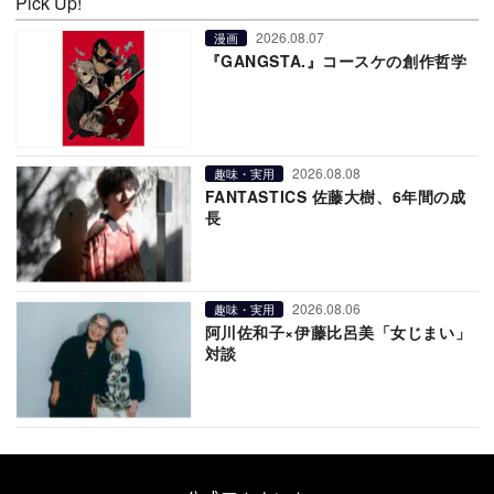
Pick Up!
2026.08.07
漫画
『GANGSTA.』コースケの創作哲学
2026.08.08
趣味・実用
FANTASTICS 佐藤大樹、6年間の成
長
2026.08.06
趣味・実用
阿川佐和子×伊藤比呂美「女じまい」
対談