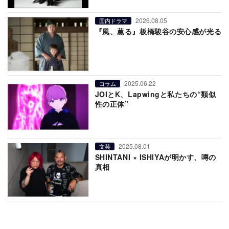
2026.08.05
国内ドラマ
『風、薫る』板橋駿谷の安心感が光る
2025.06.22
コラム
JOIとK、Lapwingと私たちの“類似
性の正体”
2025.08.01
文芸
SHINTANI × ISHIYAが明かす、噂の
真相