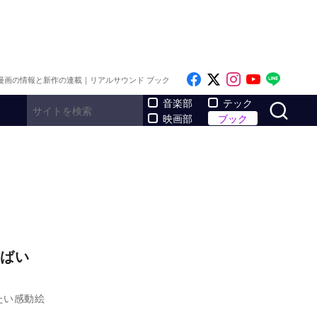
Like on Facebook
Follow on x
Follow on I
Follow o
Follo
漫画の情報と新作の連載｜リアルサウンド ブック
サ
音楽部
テック
映画部
ブック
ばい
たい感動絵