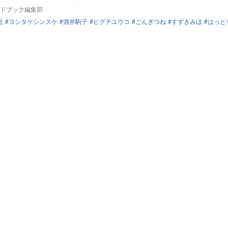
ドブック編集部
社
ヨシタケシンスケ
酒井駒子
ヒグチユウコ
ごんぎつね
すずきみほ
はっと