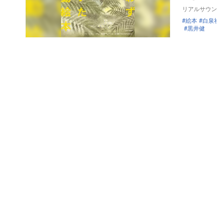
リアルサウン
絵本
白泉
黒井健