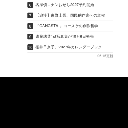
名探偵コナンおせち2027予約開始
【追悼】東野圭吾、国民的作家への道程
『GANGSTA.』コースケの創作哲学
遠藤璃菜1st写真集が10月6日発売
桜井日奈子、2027年カレンダーブック
06:15更新