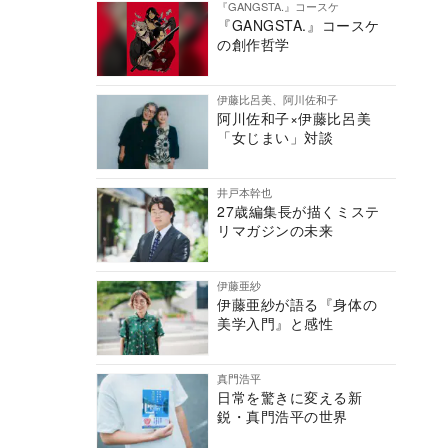
『GANGSTA.』コースケ
『GANGSTA.』コースケ
の創作哲学
伊藤比呂美、阿川佐和子
阿川佐和子×伊藤比呂美
「女じまい」対談
井戸本幹也
27歳編集長が描くミステ
リマガジンの未来
伊藤亜紗
伊藤亜紗が語る『身体の
美学入門』と感性
真門浩平
日常を驚きに変える新
鋭・真門浩平の世界