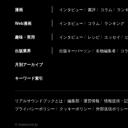
漫画
インタビュー
書評
コラム
ラン
Web漫画
インタビュー
コラム
ランキング
趣味・実用
インタビュー
レシピ
エッセイ
出版業界
出版キーパーソン
名物編集者
コ
月別アーカイブ
キーワード索引
リアルサウンドブックとは
編集部・運営情報
情報提供・記
プライバシーポリシー
クッキーポリシー
外部送信ポリシー
© realsound.jp