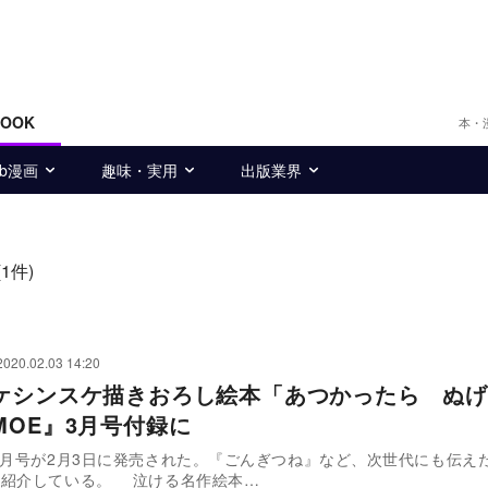
BOOK
本・
eb漫画
趣味・実用
出版業界
(1件)
2020.02.03 14:20
ケシンスケ描きおろし絵本「あつかったら ぬげ
MOE』3月号付録に
3月号が2月3日に発売された。『ごんぎつね』など、次世代にも伝え
に紹介している。 泣ける名作絵本…