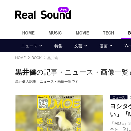
HOME
MUSIC
MOVIE
TECH
ニュース
特集
文芸
漫画
W
HOME
BOOK
黒井健
の記事・ニュース・画像一覧
黒井健
黒井健の記事・ニュース・画像一覧です
ニュース
ヨシタ
い」『
『MOE』
本を一挙