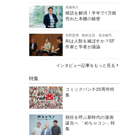
高橋孝介
積読を解消！半年で1万個
売れた本棚の秘密
安野貴博、駒村圭吾、長谷敏司
AIは人類を滅ぼすか？SF
作家と学者が議論
インタビュー記事をもっと見る
特集
コミックバンチ25周年特
集
熱狂を呼ぶ新時代の漫画
誕生へ 「めちゃコン」特
集