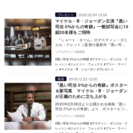
2020.02.04 15:00
プレゼント
マイケル・B・ジョーダン主演『黒い
司法 0%からの奇跡』一般試写会に10
組20名様をご招待
『ショート・ターム』のデスティン・ダニ
エル・クレットン監督の最新作『黒い司法
0%からの奇跡』が2月28日より公開とな
リアルサウンド映画部
る。 …
黒い司法 0%からの奇跡
デスティン・ダニエル・ク
レットン
ジェイミー・フォックス
ブリー・ラーソ
ン
マイケル・B・ジョーダン
プレゼント
2019.12.23 12:00
映画
『黒い司法 0%からの奇跡』ポスター
＆新写真 マイケル・B・ジョーダン
が正義のために立ち上がる
2020年2月28日より公開される映画『黒い
司法 0%からの奇跡』より、ポスタービジュ
アルと場面写真が公開された。 本作は、
リアルサウンド映画部
…
黒い司法 0%からの奇跡
デスティン・ダニエル・ク
レットン
ジェイミー・フォックス
ブリー・ラーソ