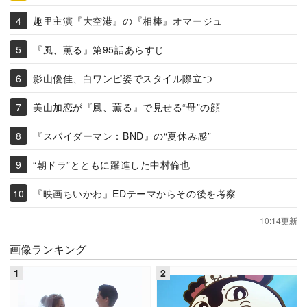
趣里主演『大空港』の『相棒』オマージュ
『風、薫る』第95話あらすじ
影山優佳、白ワンピ姿でスタイル際立つ
美山加恋が『風、薫る』で見せる“母”の顔
『スパイダーマン：BND』の“夏休み感”
“朝ドラ”とともに躍進した中村倫也
『映画ちいかわ』EDテーマからその後を考察
10:14更新
画像ランキング