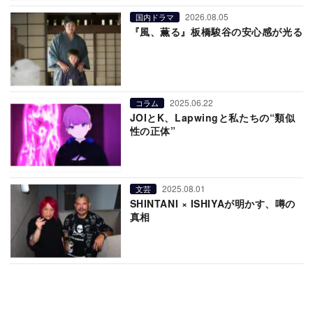
2026.08.05
国内ドラマ
『風、薫る』板橋駿谷の安心感が光る
2025.06.22
コラム
JOIとK、Lapwingと私たちの“類似
性の正体”
2025.08.01
文芸
SHINTANI × ISHIYAが明かす、噂の
真相