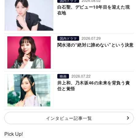
2026.08.02
国内ドラマ
白石聖、デビュー10年目を迎えた現
在地
2026.07.29
国内ドラマ
関水渚の“絶対に諦めない”という決意
2026.07.22
映画
井上和、乃木坂46の未来を背負う責
任と覚悟
インタビュー記事一覧
Pick Up!