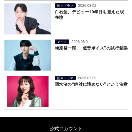
2026.08.02
国内ドラマ
白石聖、デビュー10年目を迎えた現
在地
2026.08.01
アニメ
梅原裕一郎、“低音ボイス”の試行錯誤
2026.07.29
国内ドラマ
関水渚の“絶対に諦めない”という決意
公式アカウント