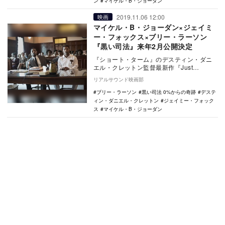
ン
マイケル・B・ジョーダン
2019.11.06 12:00
映画
マイケル・B・ジョーダン×ジェイミ
ー・フォックス×ブリー・ラーソン
『黒い司法』来年2月公開決定
『ショート・ターム』のデスティン・ダニ
エル・クレットン監督最新作『Just
Mercy（原題）』が、『黒い司法 0%からの
リアルサウンド映画部
奇跡』…
ブリー・ラーソン
黒い司法 0%からの奇跡
デステ
ィン・ダニエル・クレットン
ジェイミー・フォック
ス
マイケル・B・ジョーダン