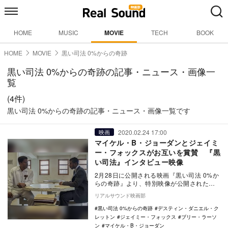
HOME
MUSIC
MOVIE
TECH
BOOK
HOME
MOVIE
黒い司法 0%からの奇跡
黒い司法 0%からの奇跡の記事・ニュース・画像一
覧
(4件)
黒い司法 0%からの奇跡の記事・ニュース・画像一覧です
2020.02.24 17:00
映画
マイケル・B・ジョーダンとジェイミ
ー・フォックスがお互いを賞賛 『黒
い司法』インタビュー映像
2月28日に公開される映画『黒い司法 0%か
らの奇跡』より、特別映像が公開された。
本作は、冤罪の死刑囚たちのために闘う
リアルサウンド映画部
弁…
黒い司法 0%からの奇跡
デスティン・ダニエル・ク
レットン
ジェイミー・フォックス
ブリー・ラーソ
ン
マイケル・B・ジョーダン