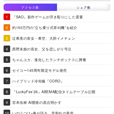
アクセス数
シェア数
『SAO』新作ゲームが浮き彫りにした需要
約150万円の“立ち乗り式草刈機”を紹介
辻希美の長女・希空、大胆イメチェン
西野未姫の長女、父を恋しがり号泣
ちゃんユカ、進化したランチボックスに興奮
セイコー145周年限定モデル発売
ハイブリッド冷却服『CORO』
『LuckyFes'26』ABEMA配信タイムテーブル公開
宮本佳林 AI開発の原点明かす
いのうつは×奏が語る、音割れの美学