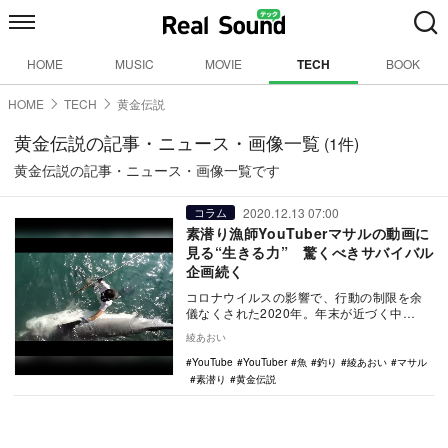
HOME
MUSIC
MOVIE
TECH
BOOK
HOME
TECH
黄金伝説
黄金伝説の記事・ニュース・画像一覧
(1件)
黄金伝説の記事・ニュース・画像一覧です
2020.12.13 07:00
コラム
素潜り漁師YouTuberマサルの動画に
見る“生きる力” 驚くべきサバイバル
企画続く
コロナウイルスの影響で、行動の制限を余
儀なくされた2020年。年末が近づく中
「2020年最後、少しでも良い気分で終われ
綾あおい
たら」との…
YouTube
YouTuber
魚
釣り
綾あおい
マサル
素潜り
黄金伝説