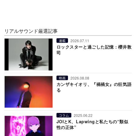
リアルサウンド厳選記事
2026.07.11
連載
ロックスターと過ごした記憶：櫻井敦
司
2026.08.08
映画
カンザキイオリ、『禍禍女』の狂気語
る
2025.06.22
コラム
JOIとK、Lapwingと私たちの“類似
性の正体”