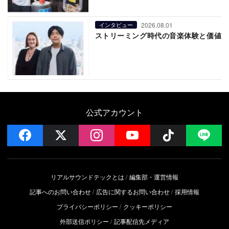
2026.08.01
インタビュー
ストリーミング時代の音楽体験と価値
公式アカウント
facebook
x
instagram
YouTube
Follow on 
LI
リアルサウンドテックとは
編集部・運営情報
記事へのお問い合わせ
広告に関するお問い合わせ
採用情報
プライバシーポリシー
クッキーポリシー
外部送信ポリシー
記事配信先メディア