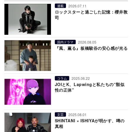
2026.07.11
連載
ロックスターと過ごした記憶：櫻井敦
司
2026.08.05
国内ドラマ
『風、薫る』板橋駿谷の安心感が光る
2025.06.22
コラム
JOIとK、Lapwingと私たちの“類似
性の正体”
2025.08.01
文芸
SHINTANI × ISHIYAが明かす、噂の
真相