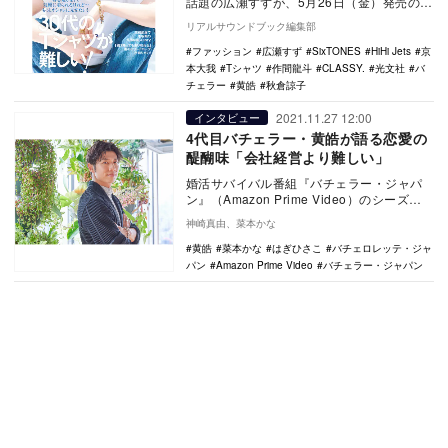
話題の広瀬すずが、5月26日（金）発売の
「CLASSY.」（光文社）7月号にカバーガ
リアルサウンドブック編集部
ー…
ファッション
広瀬すず
SixTONES
HiHi Jets
京
本大我
Tシャツ
作間龍斗
CLASSY.
光文社
バ
チェラー
黄皓
秋倉諒子
2021.11.27 12:00
インタビュー
4代目バチェラー・黄皓が語る恋愛の
醍醐味「会社経営より難しい」
婚活サバイバル番組『バチェラー・ジャパ
ン』（Amazon Prime Video）のシーズン4
が、11月25日の午後10時から配…
神崎真由、菜本かな
黄皓
菜本かな
はぎひさこ
バチェロレッテ・ジャ
パン
Amazon Prime Video
バチェラー・ジャパン