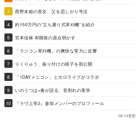
西野未姫の長女、父を恋しがり号泣
約150万円の“立ち乗り式草刈機”を紹介
宮本佳林 AI開発の原点明かす
「ラジコン草刈機」の爽快な実力に反響
りくりゅう、振り付けの様子を初公開
「1DAYメニコン」とホロライブがコラボ
いのうつは×奏が語る、音割れの美学
『ラヴ上等2』参加メンバーのプロフィール
06:14更新