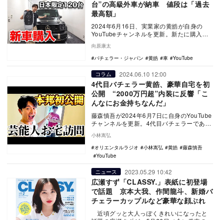
台”の高級外車が納車 値段は「過去
最高額」
2024年6月16日、実業家の黄皓が自身の
YouTubeチャンネルを更新。新たに購入し
た車を公開した。
向原康太
バチェラー・ジャパン
黄皓
車
YouTube
2024.06.10 12:00
コラム
4代目バチェラー黄皓、豪華自宅を初
公開 “2000万円超”内装に反響「こ
んなにお金持ちなんだ」
藤森慎吾が2024年6月7日に自身のYouTube
チャンネルを更新。4代目バチェラーである
黄皓の自宅を訪問した。
小林嵩弘
オリエンタルラジオ
小林嵩弘
黄皓
藤森慎吾
YouTube
2023.05.29 10:42
ニュース
広瀬すず「CLASSY.」表紙に初登場
で話題 京本大我、作間龍斗、新婚バ
チェラーカップルなど豪華な顔ぶれ
近頃グッと大人っぽくきれいになったと