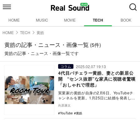
HOME
MUSIC
MOVIE
TECH
BOOK
HOME
TECH
黄皓
黄皓の記事・ニュース・画像一覧
(5件)
黄皓の記事・ニュース・画像一覧です
2025.02.07 19:13
コラム
4代目バチェラー黄皓、妻との新居公
開 “センス抜群”な家具に視聴者驚嘆
「おしゃれで理想」
実業家の黄皓が自身の2月6日、YouTubeチ
ャンネルを更新。1月25日に結婚を発表した
妻と暮らす新居を公開した。
向原康太
YouTube
黄皓