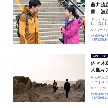
藤井流
家、波
ゆっくり
し、恋をし
リアルサウン
中山美穂
黄昏流星群
国内ドラマ
佐々木
大胆キ
それぞれ
スパイス
リアルサウン
中山美穂
黄昏流星群