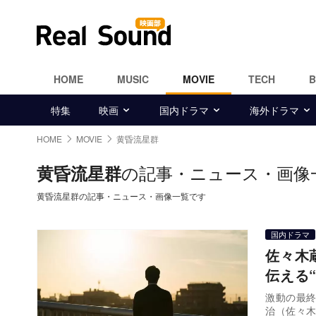
HOME
MUSIC
MOVIE
TECH
特集
映画
国内ドラマ
海外ドラマ
HOME
MOVIE
黄昏流星群
の記事・ニュース・画像
黄昏流星群
黄昏流星群の記事・ニュース・画像一覧です
国内ドラマ
佐々木
伝える
激動の最
治（佐々