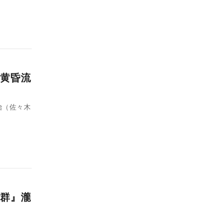
黄昏流
治（佐々木
群』瀧