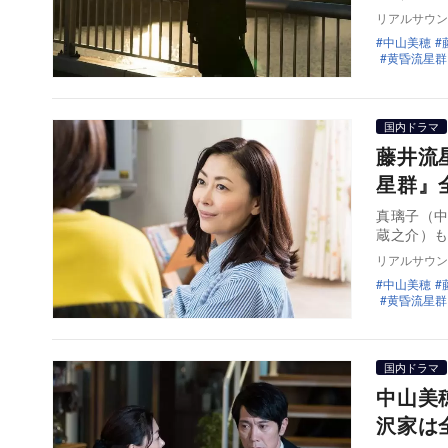
リアルサウン
中山美穂
黄昏流星群
国内ドラマ
藤井流
星群』
真璃子（
蔵之介）
リアルサウン
中山美穂
黄昏流星群
国内ドラマ
中山美
沢家は