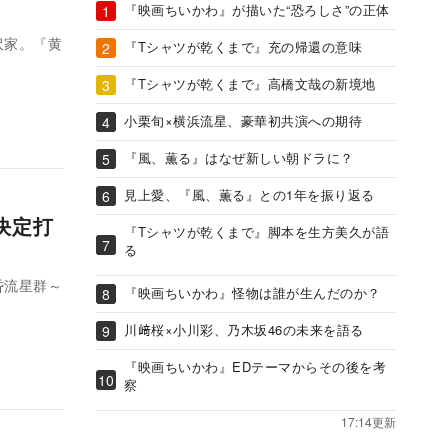
『映画ちいかわ』が描いた“恐ろしさ”の正体
沢家。『黄
『Tシャツが乾くまで』充の帰還の意味
『Tシャツが乾くまで』高橋文哉の新境地
小栗旬×横浜流星、豪華初共演への期待
『風、薫る』はなぜ新しい朝ドラに？
見上愛、『風、薫る』との1年を振り返る
決定打
『Tシャツが乾くまで』脚本を生方美久が語
る
昏流星群～
『映画ちいかわ』怪物は誰が生んだのか？
川﨑桜×小川彩、乃木坂46の未来を語る
『映画ちいかわ』EDテーマからその後を考
察
17:14更新