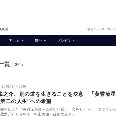
BOOK
映画ニュース・TVド
アニメ
舞台
プレゼント
一覧
(13件)
2018.12.14 06:00
蔵之介、別の道を生きることを決意 『黄昏流星
“第二の人生”への希望
終回を迎えた『黄昏流星群～人生折り返し、恋をした～』（フジテレ
木蔵之介）と真璃子（中山美穂）は別の道を…