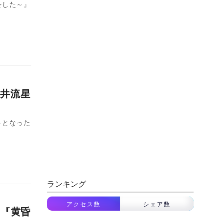
をした～』
井流星
トとなった
ランキング
アクセス数
シェア数
 『黄昏