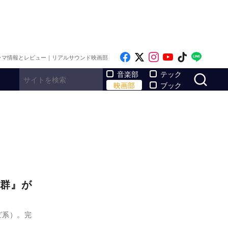
Like on Facebook
Follow on x
Follow on Inst
Follow on Y
Follow on
Follo
ラマ情報とレビュー｜リアルサウンド映画部
サ
音楽部
テック
映画部
ブック
群』が
ビ系）。完