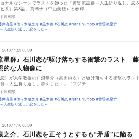
ショナルなシーンでラストを飾った『黄昏流星群～人生折り返し、恋
ビ系）第8話。真璃子（中山美穂）と春輝…
ド映画部
藤井流星
佐々木蔵之介
黒木瞳
石川恋
Nana Numoto
黄昏流星群
～人生折り返し、恋をした～
2018.11.23 06:00
流星群』石川恋が駆け落ちする衝撃のラスト 藤
照的な人物像に
川恋）が大学教授の戸浪恭介（高田純次）と駆け落ちする衝撃のラス
星群～人生折り返し、恋をした～』（フジテ…
ド映画部
藤井流星
佐々木蔵之介
黒木瞳
石川恋
Nana Numoto
黄昏流星群
～人生折り返し、恋をした～
2018.11.16 06:00
蔵之介、石川恋を正そうとするも“矛盾”に陥る