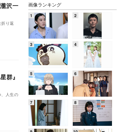
画像ランキング
瀧沢一
生折り返
流星群』
つ、人生の