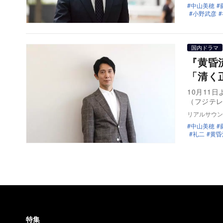
中山美穂
小野武彦
国内ドラマ
『黄昏
「清く
10月11
（フジテ
リアルサウン
中山美穂
礼二
黄昏
特集