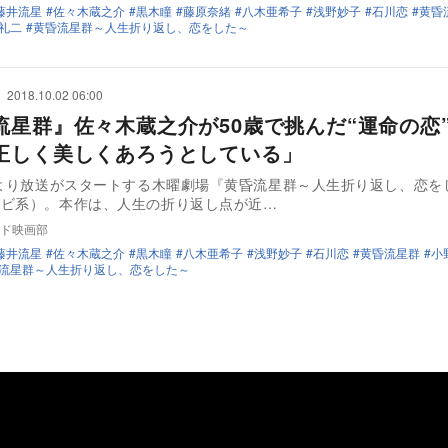
藤井流星
佐々木蔵之介
黒木瞳
藤原奈緒
八木亜希子
浅野妙子
石川恋
黄昏
礼二
黄昏流星群～人生折り返し、恋をした～
2018.10.02 06:00
流星群』佐々木蔵之介が50歳で挑んだ“運命の
正しく美しくあろうとしている」
日より放送がスタートする木曜劇場『黄昏流星群～人生折り返し、恋を
レビ系）。本作は、人生の折り返し点が近…
ド映画部
藤井流星
佐々木蔵之介
黒木瞳
八木亜希子
浅野妙子
石川恋
黄昏流星群
小
流星群～人生折り返し、恋をした～