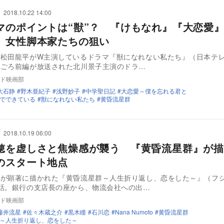
2018.10.22 14:00
マのポイントは“獣”？ 『けもなれ』『大恋愛
』女性脚本家たちの狙い
と松田龍平がW主演しているドラマ『獣になれない私たち』（日本テ
先ごろ前編が放送された北川景子主演のドラ…
ド映画部
大石静
野木亜紀子
浅野妙子
中学聖日記
大恋愛～僕を忘れる君と
でできている
獣になれない私たち
黄昏流星群
2018.10.19 06:00
穂を虚しさと焦燥感が襲う 『黄昏流星群』が描
のスタート地点
化が顕著に描かれた『黄昏流星群～人生折り返し、恋をした～』（フ
話。銀行の支店長の座から、物流会社への出…
ド映画部
藤井流星
佐々木蔵之介
黒木瞳
石川恋
Nana Numoto
黄昏流星群
～人生折り返し、恋をした～