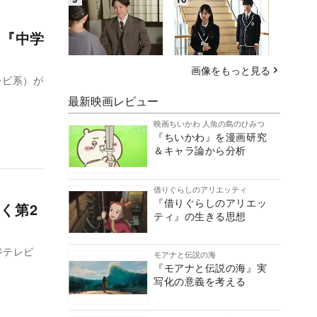
』『中学
画像をもっと見る
レビ系）が
最新映画レビュー
映画ちいかわ 人魚の島のひみつ
『ちいかわ』を漫画研究
＆キャラ論から分析
借りぐらしのアリエッティ
『借りぐらしのアリエッ
く第2
ティ』の生きる思想
ジテレビ
モアナと伝説の海
『モアナと伝説の海』実
写化の意義を考える