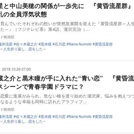
星と中山美穂の関係が一歩先に 『黄昏流星群』
乱の全員浮気状態
と育んでいたそれぞれの想いが突然急展開を迎えた『黄昏流星群～人
た～』（フジテレビ系）第4話。瀧沢完治（…
ド映画部
藤井流星
佐々木蔵之介
黒木瞳
石川恋
Nana Numoto
黄昏流星群
～人生折り返し、恋をした～
2018.10.26 07:00
蔵之介と黒木瞳が手に入れた“青い恋” 『黄昏
スシーンで青春学園ドラマに？
の恋愛に進展がみられ、危ない橋を渡り始めた瀧沢家。悩みを抱えつ
になるような幸福も同時に訪れたアラフィフ…
ド映画部
藤井流星
佐々木蔵之介
黒木瞳
石川恋
Nana Numoto
黄昏流星群
～人生折り返し、恋をした～