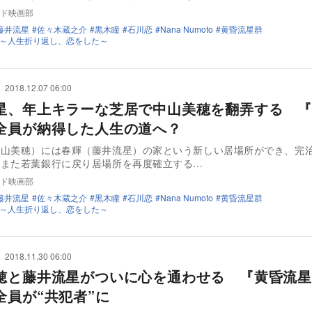
ド映画部
藤井流星
佐々木蔵之介
黒木瞳
石川恋
Nana Numoto
黄昏流星群
～人生折り返し、恋をした～
2018.12.07 06:00
星、年上キラーな芝居で中山美穂を翻弄する 『
全員が納得した人生の道へ？
中山美穂）には春輝（藤井流星）の家という新しい居場所ができ、完
もまた若葉銀行に戻り居場所を再度確立する…
ド映画部
藤井流星
佐々木蔵之介
黒木瞳
石川恋
Nana Numoto
黄昏流星群
～人生折り返し、恋をした～
2018.11.30 06:00
穂と藤井流星がついに心を通わせる 『黄昏流星
全員が“共犯者”に