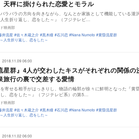
』天秤に掛けられた恋愛とモラル
がバラバラの方向を向きながら、なんとか家族として機能している瀧
～人生折り返し、恋をした～』（フジテレビ…
ド映画部
藤井流星
佐々木蔵之介
黒木瞳
石川恋
Nana Numoto
黄昏流星群
～人生折り返し、恋をした～
2018.11.09 06:00
流星群』4人が交わしたキスがそれぞれの関係の
泉旅行の裏で交差する愛情
意を寄せる相手がはっきりし、物語の輪郭が徐々に鮮明となった『黄
し、恋をした～』（フジテレビ系）の第5…
ド映画部
藤井流星
佐々木蔵之介
黒木瞳
石川恋
Nana Numoto
黄昏流星群
～人生折り返し、恋をした～
2018.11.02 06:00