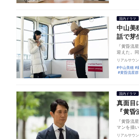
国内ドラマ
中山美
話で芽
『黄昏流星
迎えた。
リアルサウン
中山美穂
黄昏流星群
国内ドラマ
真面目
『黄昏
『黄昏流
マンを描
リアルサウン