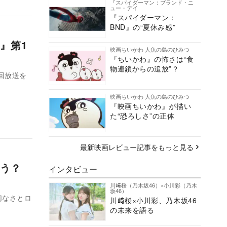
『スパイダーマン：ブランド・ニ
ュー・デイ
『スパイダーマン：
BND』の“夏休み感”
』第1
映画ちいかわ 人魚の島のひみつ
『ちいかわ』の怖さは“食
物連鎖からの追放”？
回放送を
映画ちいかわ 人魚の島のひみつ
『映画ちいかわ』が描い
た“恐ろしさ”の正体
最新映画レビュー記事をもっと見る
まう？
インタビュー
川﨑桜（乃木坂46）×小川彩（乃木
坂46）
切なさとロ
川﨑桜×小川彩、乃木坂46
の未来を語る