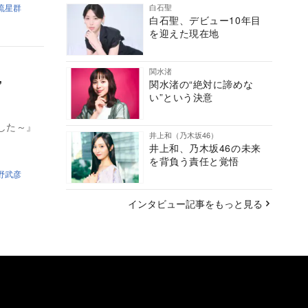
流星群
白石聖
白石聖、デビュー10年目
を迎えた現在地
関水渚
恋”
関水渚の“絶対に諦めな
い”という決意
した～』
井上和（乃木坂46）
井上和、乃木坂46の未来
を背負う責任と覚悟
野武彦
インタビュー記事をもっと見る