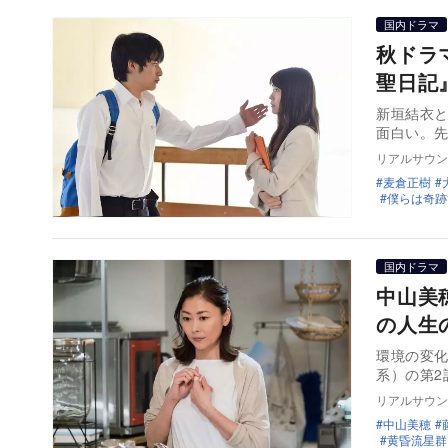
国内ドラマ
秋ドラ
聖日記
新垣結衣
面白い。
リアルサウン
麦倉正樹
僕らは奇跡
国内ドラマ
中山美
の人生
環境の変
系）の第2
リアルサウン
中山美穂
黄昏流星群