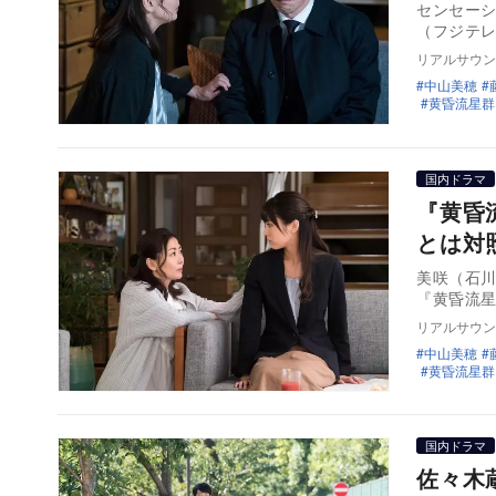
センセー
（フジテレ
リアルサウン
中山美穂
黄昏流星群
国内ドラマ
『黄昏
とは対
美咲（石
『黄昏流
リアルサウン
中山美穂
黄昏流星群
国内ドラマ
佐々木