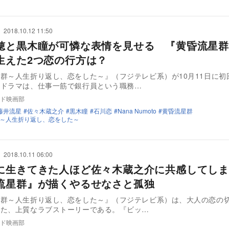
2018.10.12 11:50
穂と黒木瞳が可憐な表情を見せる 『黄昏流星群
生えた2つ恋の行方は？
群～人生折り返し、恋をした～』（フジテレビ系）が10月11日に初
同ドラマは、仕事一筋で銀行員という職務…
ド映画部
藤井流星
佐々木蔵之介
黒木瞳
石川恋
Nana Numoto
黄昏流星群
～人生折り返し、恋をした～
2018.10.11 06:00
に生きてきた人ほど佐々木蔵之介に共感してし
流星群』が描くやるせなさと孤独
星群～人生折り返し、恋をした～』（フジテレビ系）は、大人の恋の
いた、上質なラブストーリーである。『ビッ…
ド映画部