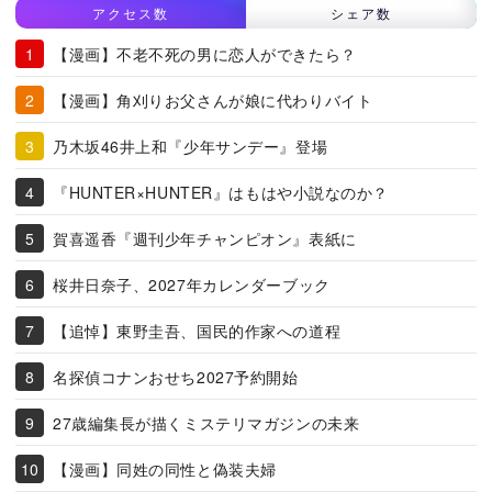
アクセス数
シェア数
【漫画】不老不死の男に恋人ができたら？
【漫画】角刈りお父さんが娘に代わりバイト
乃木坂46井上和『少年サンデー』登場
『HUNTER×HUNTER』はもはや小説なのか？
賀喜遥香『週刊少年チャンピオン』表紙に
桜井日奈子、2027年カレンダーブック
【追悼】東野圭吾、国民的作家への道程
名探偵コナンおせち2027予約開始
27歳編集長が描くミステリマガジンの未来
【漫画】同姓の同性と偽装夫婦