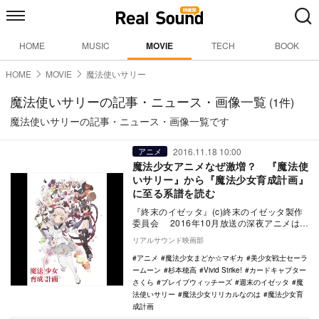
HOME
MUSIC
MOVIE
TECH
BOOK
HOME
MOVIE
魔法使いサリー
魔法使いサリーの記事・ニュース・画像一覧
(1件)
魔法使いサリーの記事・ニュース・画像一覧です
2016.11.18 10:00
アニメ
魔法少女アニメなぜ激増？ 『魔法使
いサリー』から『魔法少女育成計画』
に至る系譜を読む
『終末のイゼッタ』(c)終末のイゼッタ製作
委員会 2016年10月放送の深夜アニメは、
放送本数が非常に多いのだが、なかでもと
リアルサウンド映画部
り…
アニメ
魔法少女まどか☆マギカ
美少女戦士セーラ
ームーン
杉本穂高
Vivid Strike!
カードキャプター
さくら
ブレイブウィッチーズ
週末のイゼッタ
魔
法使いサリー
魔法少女リリカルなのは
魔法少女育
成計画