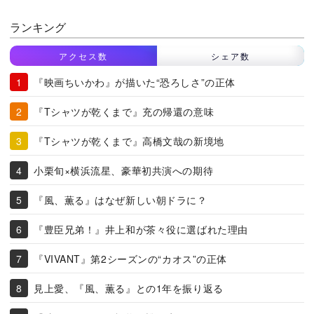
ランキング
アクセス数
シェア数
『映画ちいかわ』が描いた“恐ろしさ”の正体
『Tシャツが乾くまで』充の帰還の意味
『Tシャツが乾くまで』高橋文哉の新境地
小栗旬×横浜流星、豪華初共演への期待
『風、薫る』はなぜ新しい朝ドラに？
『豊臣兄弟！』井上和が茶々役に選ばれた理由
『VIVANT』第2シーズンの“カオス”の正体
見上愛、『風、薫る』との1年を振り返る