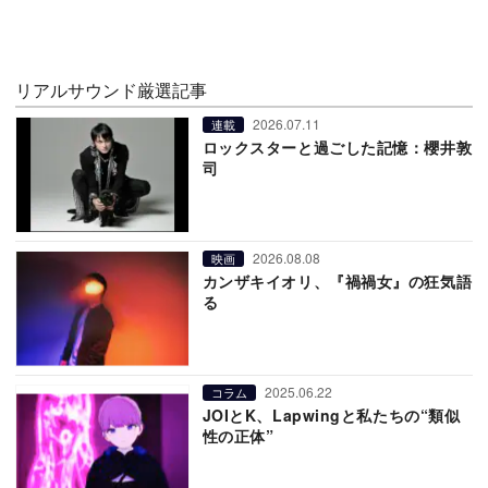
リアルサウンド厳選記事
2026.07.11
連載
ロックスターと過ごした記憶：櫻井敦
司
2026.08.08
映画
カンザキイオリ、『禍禍女』の狂気語
る
2025.06.22
コラム
JOIとK、Lapwingと私たちの“類似
性の正体”