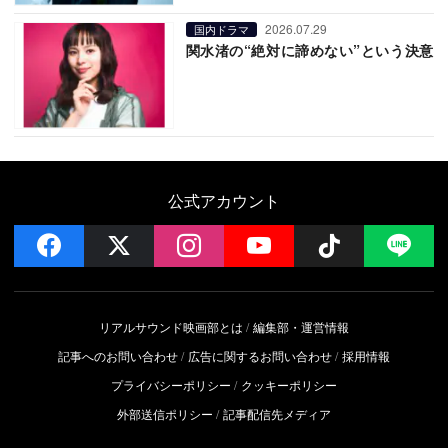
2026.07.29
国内ドラマ
関水渚の“絶対に諦めない”という決意
公式アカウント
facebook
x
instagram
YouTube
Follow on 
LI
リアルサウンド映画部とは
編集部・運営情報
記事へのお問い合わせ
広告に関するお問い合わせ
採用情報
プライバシーポリシー
クッキーポリシー
外部送信ポリシー
記事配信先メディア