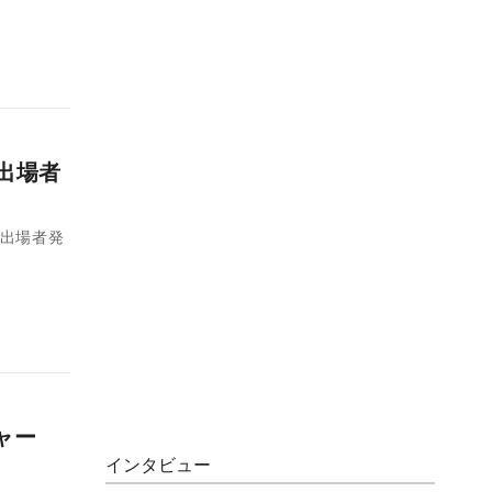
出場者
の出場者発
ャー
インタビュー