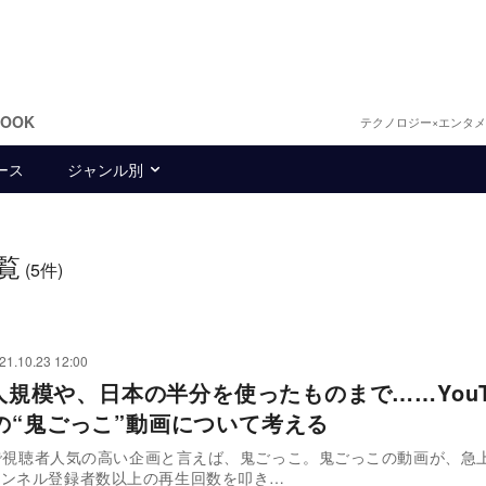
BOOK
テクノロジー×エンタ
ース
ジャンル別
覧
(5件)
21.10.23 12:00
0人規模や、日本の半分を使ったものまで……YouT
の“鬼ごっこ”動画について考える
beで視聴者人気の高い企画と言えば、鬼ごっこ。鬼ごっこの動画が、急
ャンネル登録者数以上の再生回数を叩き…