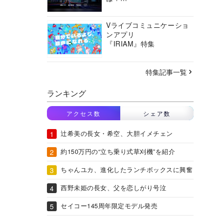
バーチャルシティコンソ
ーシアムの挑戦に迫る
Vライブコミュニケーショ
ンアプリ
『IRIAM』特集
特集記事一覧
ランキング
アクセス数
シェア数
辻希美の長女・希空、大胆イメチェン
約150万円の“立ち乗り式草刈機”を紹介
ちゃんユカ、進化したランチボックスに興奮
西野未姫の長女、父を恋しがり号泣
セイコー145周年限定モデル発売