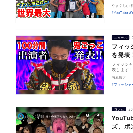
やまぐちかほ
YouTube
ニュース
フィッ
を発表
フィッシャ
表します！
向原康太
フィッシャ
20
コラム
You
ズ、ボ