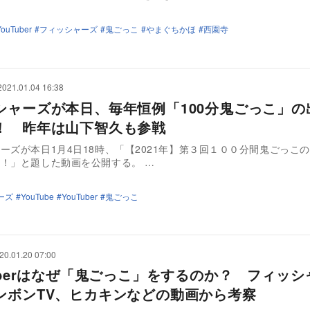
YouTuber
フィッシャーズ
鬼ごっこ
やまぐちかほ
西園寺
2021.01.04 16:38
シャーズが本日、毎年恒例「100分鬼ごっこ」の
！ 昨年は山下智久も参戦
ーズが本日1月4日18時、「【2021年】第３回１００分間鬼ごっこ
！」と題した動画を公開する。 …
ーズ
YouTube
YouTuber
鬼ごっこ
20.01.20 07:00
Tuberはなぜ「鬼ごっこ」をするのか？ フィッシ
ンボンTV、ヒカキンなどの動画から考察