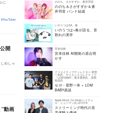
ののち、さがすずか、蒼井羽音
ネルに
ののち＆さがすずか＆蒼
井羽音 バンド結成
YouTuber
いのうつはSA、奏
いのうつは×奏が語る、音
割れの美学
を公開
宮本佳林
宮本佳林 AI開発の原点明
かす
はじめしゃ
クリエイティブディレクター 星野
一幸氏、サイエンスコレクティブ
「LOM BABY」青木寛和氏、浪岡
拓也氏
セガ・星野一幸 × LOM
BABY鼎談
Apple Music Co-Head レイチェ
ル・ニューマン氏×STUTS
ストリーミング時代の音
”動画
楽体験と価値