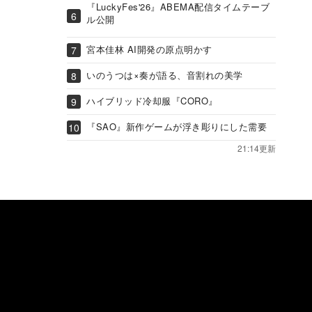
『LuckyFes'26』ABEMA配信タイムテーブ
ル公開
宮本佳林 AI開発の原点明かす
いのうつは×奏が語る、音割れの美学
ハイブリッド冷却服『CORO』
『SAO』新作ゲームが浮き彫りにした需要
21:14更新