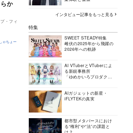
明らか
インタビュー記事をもっと見る
ープ・フィ
特集
SWEET STEADY特集
しゃちょー
雌伏の2025年から飛躍の
2026年への軌跡
AI VTuberとVTuberによ
る新鋭事務所
「ゆめかいろプロダクシ
ョン」の挑戦に迫る
AIガジェットの新星・
iFLYTEKの真実
都市型メタバースにおけ
る“権利”や“法”の課題と
は？