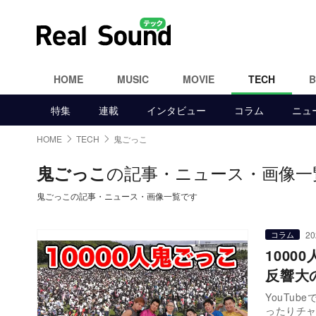
HOME
MUSIC
MOVIE
TECH
特集
連載
インタビュー
コラム
ニュ
HOME
TECH
鬼ごっこ
の記事・ニュース・画像一
鬼ごっこ
鬼ごっこの記事・ニュース・画像一覧です
20
コラム
1000
反響大
YouTu
ったりチ