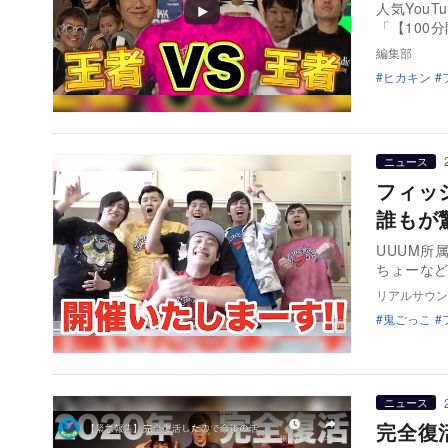
人気You
「【100
編集部
ヒカキン
ニュース
フィッ
誰もが
UUUM所
ちょーなど
リアルサウン
鬼ごっこ
ニュース
完全復