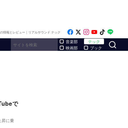
Like on Facebook
Follow on x
Follow on Inst
Follow on Y
Follow on
Follo
メの情報とレビュー｜リアルサウンド テック
サ
音楽部
テック
映画部
ブック
ubeで
上昇に乗