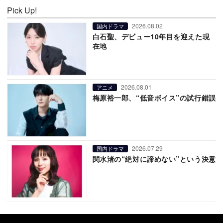
Pick Up!
2026.08.02
国内ドラマ
白石聖、デビュー10年目を迎えた現
在地
2026.08.01
アニメ
梅原裕一郎、“低音ボイス”の試行錯誤
2026.07.29
国内ドラマ
関水渚の“絶対に諦めない”という決意