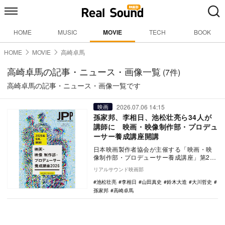
HOME
MUSIC
MOVIE
TECH
BOOK
HOME
MOVIE
高崎卓馬
高崎卓馬の記事・ニュース・画像一覧
(7件)
高崎卓馬の記事・ニュース・画像一覧です
2026.07.06 14:15
映画
孫家邦、李相日、池松壮亮ら34人が
講師に 映画・映像制作部・プロデュ
ーサー養成講座開講
日本映画製作者協会が主催する「映画・映
像制作部・プロデューサー養成講座」第2回
の募集が7月17日まで行われている。 本
リアルサウンド映画部
講座は…
池松壮亮
李相日
山田真史
鈴木大造
大川哲史
孫家邦
高崎卓馬