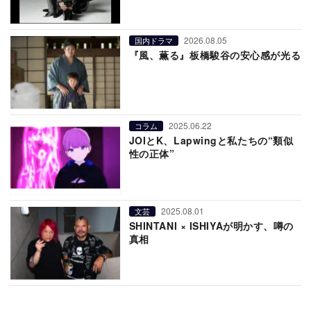
2026.08.05
国内ドラマ
『風、薫る』板橋駿谷の安心感が光る
2025.06.22
コラム
JOIとK、Lapwingと私たちの“類似
性の正体”
2025.08.01
文芸
SHINTANI × ISHIYAが明かす、噂の
真相