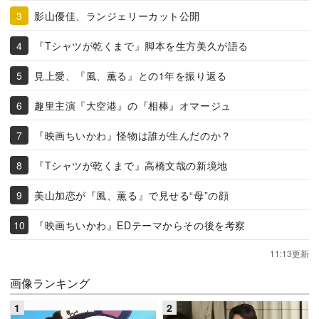
影山優佳、ランジェリーカット公開
『Tシャツが乾くまで』脚本を生方美久が語る
見上愛、『風、薫る』との1年を振り返る
趣里主演『大空港』の『相棒』オマージュ
『映画ちいかわ』怪物は誰が生んだのか？
『Tシャツが乾くまで』高橋文哉の新境地
美山加恋が『風、薫る』で見せる“母”の顔
『映画ちいかわ』EDテーマからその後を考察
11:13更新
画像ランキング