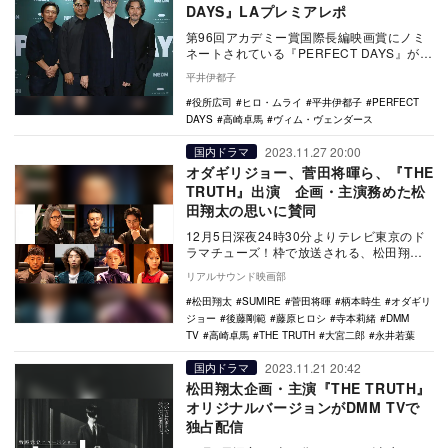
DAYS』LAプレミアレポ
第96回アカデミー賞国際長編映画賞にノミ
ネートされている『PERFECT DAYS』が、
2月7日に北米でも公開となり、ロサンゼ
平井伊都子
ル…
役所広司
ヒロ・ムライ
平井伊都子
PERFECT
DAYS
高崎卓馬
ヴィム・ヴェンダース
2023.11.27 20:00
国内ドラマ
オダギリジョー、菅田将暉ら、『THE
TRUTH』出演 企画・主演務めた松
田翔太の思いに賛同
12月5日深夜24時30分よりテレビ東京のド
ラマチューズ！枠で放送される、松田翔太
が企画・主演を務める新感覚ニュースショ
リアルサウンド映画部
ー『TH…
松田翔太
SUMIRE
菅田将暉
柄本時生
オダギリ
ジョー
後藤剛範
藤原ヒロシ
寺本莉緒
DMM
TV
高崎卓馬
THE TRUTH
大宮二郎
永井若葉
2023.11.21 20:42
国内ドラマ
松田翔太企画・主演『THE TRUTH』
オリジナルバージョンがDMM TVで
独占配信