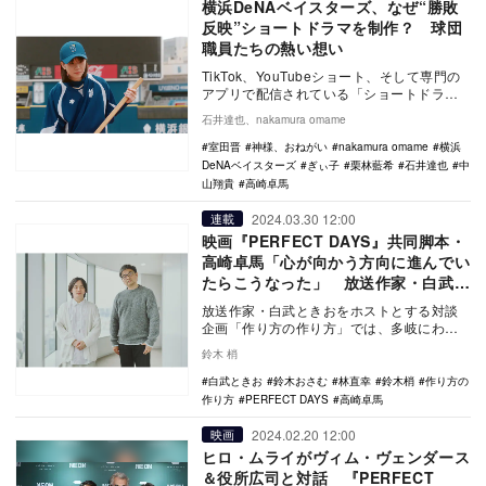
横浜DeNAベイスターズ、なぜ“勝敗
反映”ショートドラマを制作？ 球団
職員たちの熱い想い
TikTok、YouTubeショート、そして専門の
アプリで配信されている「ショートドラ
マ」が急増している。中国では市場規模が1
石井達也、nakamura omame
兆…
室田晋
神様、おねがい
nakamura omame
横浜
DeNAベイスターズ
ぎぃ子
栗林藍希
石井達也
中
山翔貴
高崎卓馬
2024.03.30 12:00
連載
映画『PERFECT DAYS』共同脚本・
高崎卓馬「心が向かう方向に進んでい
たらこうなった」 放送作家・白武と
きおに語る“完成までの道のり”
放送作家・白武ときおをホストとする対談
企画「作り方の作り方」では、多岐にわた
るクリエイターとの対話を通じて、エンタ
鈴木 梢
メ業界の進むべ…
白武ときお
鈴木おさむ
林直幸
鈴木梢
作り方の
作り方
PERFECT DAYS
高崎卓馬
2024.02.20 12:00
映画
ヒロ・ムライがヴィム・ヴェンダース
＆役所広司と対話 『PERFECT