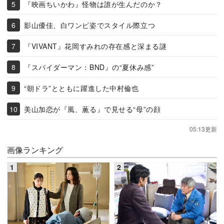
『映画ちいかわ』怪物は誰が生んだのか？
影山優佳、白ワンピ姿でスタイル際立つ
『VIVANT』花岡すみれの存在感と深まる謎
『スパイダーマン：BND』の“夏休み感”
“朝ドラ”とともに躍進した中村倫也
美山加恋が『風、薫る』で見せる“母”の顔
05:13更新
画像ランキング