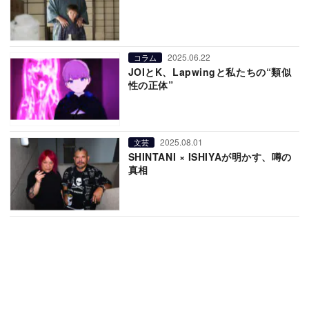
2025.06.22
コラム
JOIとK、Lapwingと私たちの“類似
性の正体”
2025.08.01
文芸
SHINTANI × ISHIYAが明かす、噂の
真相