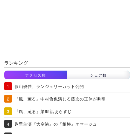
ランキング
アクセス数
シェア数
影山優佳、ランジェリーカット公開
『風、薫る』中村倫也演じる藤次の正体が判明
『風、薫る』第95話あらすじ
趣里主演『大空港』の『相棒』オマージュ