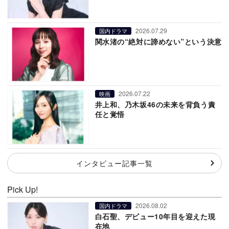
2026.07.29
国内ドラマ
関水渚の“絶対に諦めない”という決意
2026.07.22
映画
井上和、乃木坂46の未来を背負う責
任と覚悟
インタビュー記事一覧
Pick Up!
2026.08.02
国内ドラマ
白石聖、デビュー10年目を迎えた現
在地