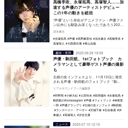
高橋李依、永塚拓馬、高塚智人……加
速する声優のアーティストデビュー
この1年の動きを総括
“声優”という存在がアニメファン・声優ファ
ン以外にも馴染み深くなったであろう2021
年も、“声の表現”のひとつとしてアーティス
須永兼次
ト…
永塚拓馬
声優
高野麻里佳
須永兼次
高橋李依
高塚智人
大西亜玖璃
青山吉能
2020.09.29 19:09
趣味・実用
声優・駒田航、1stフォトブック カ
メラマンとして豪華ゲスト声優の撮影
も
主婦の友インフォスより、11月13日に発売
される声優・駒田航のフォトブック『駒田
航のKomastagram 1st PHOTO …
リアルサウンドブック編集部
狩野翔
小林大紀
土田玲央
田所陽向
永塚拓馬
駒田航のKomastagram
声優
フォトブック
神尾晋
一郎
声優グランプリ
主婦の友インフォス
駒田航
ランズベリー・アーサー
沢城千春
石谷春貴
伊
東健人
高塚智人
汐谷文康
2020.07.10 12:10
ニュース