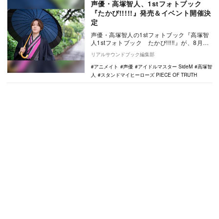
声優・高塚智人、1stフォトブック
『たかぴ!!!!!』発売＆イベント開催決
定
声優・高塚智人の1stフォトブック『高塚智
人1stフォトブック たかぴ!!!!!』が、8月25
日にアニメイトより発売される。高塚…
リアルサウンドブック編集部
アニメイト
声優
アイドルマスター SideM
高塚智
人
スタンドマイヒーローズ PIECE OF TRUTH