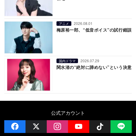
2026.08.01
アニメ
梅原裕一郎、“低音ボイス”の試行錯誤
2026.07.29
国内ドラマ
関水渚の“絶対に諦めない”という決意
公式アカウント
facebook
x
instagram
YouTube
Follow on 
LI