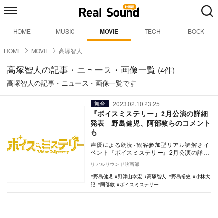
HOME
MUSIC
MOVIE
TECH
BOOK
HOME
MOVIE
高塚智人
高塚智人の記事・ニュース・画像一覧
(4件)
高塚智人の記事・ニュース・画像一覧です
2023.02.10 23:25
舞台
『ボイスミステリー』2月公演の詳細
発表 野島健児、阿部敦らのコメント
も
声優による朗読×観客参加型リアル謎解きイ
ベント『ボイスミステリー』2月公演の詳細
が発表され、キャスト陣のコメントが公開
リアルサウンド映画部
された。 …
野島健児
野津山幸宏
高塚智人
野島裕史
小林大
紀
阿部敦
ボイスミステリー