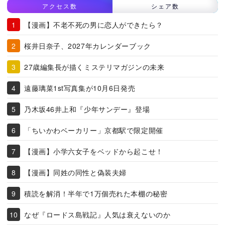
アクセス数
シェア数
【漫画】不老不死の男に恋人ができたら？
桜井日奈子、2027年カレンダーブック
27歳編集長が描くミステリマガジンの未来
遠藤璃菜1st写真集が10月6日発売
乃木坂46井上和『少年サンデー』登場
「ちいかわベーカリー」京都駅で限定開催
【漫画】小学六女子をベッドから起こせ！
【漫画】同姓の同性と偽装夫婦
積読を解消！半年で1万個売れた本棚の秘密
なぜ『ロードス島戦記』人気は衰えないのか