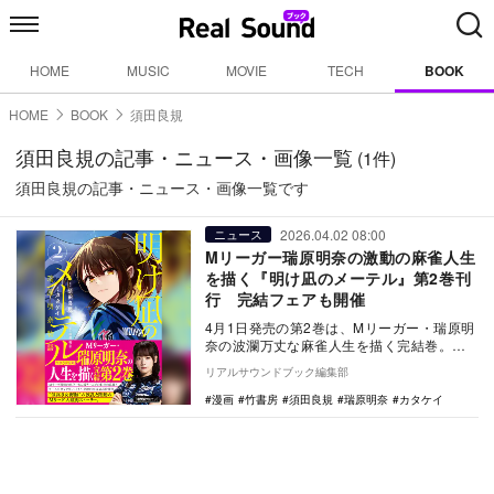
HOME
MUSIC
MOVIE
TECH
BOOK
HOME
BOOK
須田良規
須田良規の記事・ニュース・画像一覧
(1件)
須田良規の記事・ニュース・画像一覧です
2026.04.02 08:00
ニュース
Mリーガー瑞原明奈の激動の麻雀人生
を描く『明け凪のメーテル』第2巻刊
行 完結フェアも開催
4月1日発売の第2巻は、Mリーガー・瑞原明
奈の波瀾万丈な麻雀人生を描く完結巻。チ
ーム優勝やMVP獲得の裏側を綴る。
リアルサウンドブック編集部
漫画
竹書房
須田良規
瑞原明奈
カタケイ