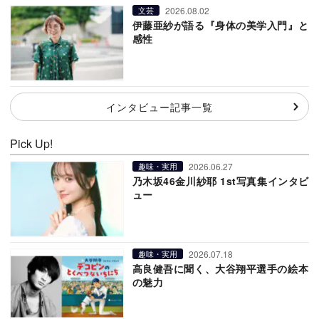
2026.08.02
文芸
伊藤亜紗が語る『身体の美学入門』と
感性
インタビュー記事一覧
Pick Up!
2026.06.27
趣味・実用
乃木坂46金川紗耶 1st写真集インタビ
ュー
2026.07.18
趣味・実用
高良健吾に聞く、大谷翔平選手の絵本
の魅力