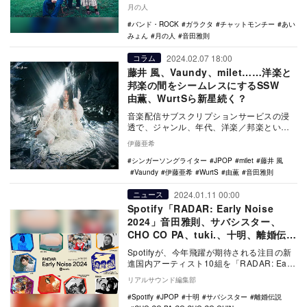
月の人
バンド・ROCK
ガラクタ
チャットモンチー
あい
みょん
月の人
音田雅則
2024.02.07 18:00
コラム
藤井 風、Vaundy、milet……洋楽と
邦楽の間をシームレスにするSSW
由薫、WurtSら新星続く？
音楽配信サブスクリプションサービスの浸
透で、ジャンル、年代、洋楽／邦楽という
括りがシームレスになりつつある。本稿で
伊藤亜希
は“シームレス…
シンガーソングライター
JPOP
milet
藤井 風
Vaundy
伊藤亜希
WurtS
由薫
音田雅則
2024.01.11 00:00
ニュース
Spotify「RADAR: Early Noise
2024」音田雅則、サバシスター、
CHO CO PA、tuki.、十明、離婚伝説
ら10組選出
Spotifyが、今年飛躍が期待される注目の新
進国内アーティスト10組を「RADAR: Early
Noise 2024」として…
リアルサウンド編集部
Spotify
JPOP
十明
サバシスター
離婚伝説