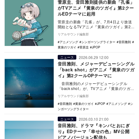
菅原圭、音田雅則提供の新曲「孔雀」
がTVアニメ『黄泉のツガイ』第2クー
ルEDテーマに起用
菅原圭の新曲「孔雀」が、7月4日より放送
開始となるTVアニメ『黄泉のツガイ』第2ク
ールエンディングテーマに起用。また、あ
リアルサウンド編集部
わせてジ…
アニメソング
シンガーソングライター
音田雅則
黄泉のツガイ
菅原圭
JPOP
2026.06.29 12:00
ニュース
音田雅則、メジャーデビューシングル
「back shot」がアニメ『黄泉のツガ
イ』第2クールOPテーマに
音田雅則のメジャーデビューシングル
「back shot」が、TVアニメ『黄泉のツガ
イ』第2クールオープニングテーマに起用
リアルサウンド編集部
さ…
音田雅則
黄泉のツガイ
JPOP
アニメソング
シ
ンガーソングライター
2026.03.10 21:00
ニュース
音田雅則、ドラマ『キンパとおにぎ
り』EDテーマ「幸せの色」MV公開
ピアノバージョン配信も