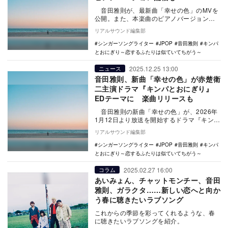
音田雅則が、最新曲「幸せの色」のMVを
公開。また、本楽曲のピアノバージョンを
配信リリースした。 本楽曲は、赤楚衛二
リアルサウンド編集部
主演…
シンガーソングライター
JPOP
音田雅則
キンパ
とおにぎり～恋するふたりは似ていてちがう～
2025.12.25 13:00
ニュース
音田雅則、新曲「幸せの色」が赤楚衛
二主演ドラマ『キンパとおにぎり』
EDテーマに 楽曲リリースも
音田雅則の新曲「幸せの色」が、2026年
1月12日より放送を開始するドラマ『キンパ
とおにぎり〜恋するふたりは似ていてちが
リアルサウンド編集部
う…
シンガーソングライター
JPOP
音田雅則
キンパ
とおにぎり～恋するふたりは似ていてちがう～
2025.02.27 16:00
コラム
あいみょん、チャットモンチー、音田
雅則、ガラクタ……新しい恋へと向か
う春に聴きたいラブソング
これからの季節を彩ってくれるような、春
に聴きたいラブソングを紹介。