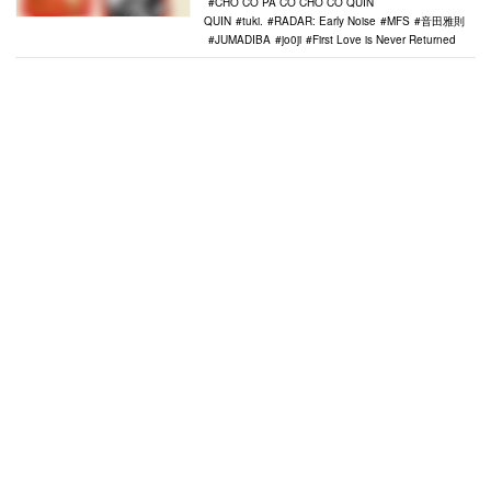
CHO CO PA CO CHO CO QUIN
QUIN
tuki.
RADAR: Early Noise
MFS
音田雅則
JUMADIBA
jo0ji
First Love is Never Returned