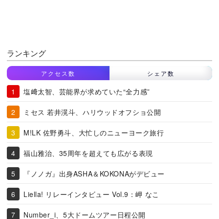
ランキング
アクセス数
シェア数
塩﨑太智、芸能界が求めていた“全力感”
ミセス 若井滉斗、ハリウッドオフショ公開
M!LK 佐野勇斗、大忙しのニューヨーク旅行
福山雅治、35周年を超えても広がる表現
『ノノガ』出身ASHA＆KOKONAがデビュー
Liella! リレーインタビュー Vol.9：岬 なこ
Number_i、5大ドームツアー日程公開