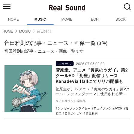
HOME
MUSIC
MOVIE
TECH
BOOK
HOME
MUSIC
音田雅則
音田雅則の記事・ニュース・画像一覧
(8件)
音田雅則の記事・ニュース・画像一覧です
2026.07.05 00:00
ニュース
菅原圭、アニメ『黄泉のツガイ』第2
クールED「孔雀」配信リリース
Kanadevia Hallにてリリパ開催も
菅原圭が、TVアニメ『黄泉のツガイ』第2ク
ールエンディングテーマに使用される新曲
「孔雀」を本日7月5日に配信リリースし
リアルサウンド編集部
た。 …
シンガーソングライター
アニメソング
JPOP
菅
原圭
黄泉のツガイ
音田雅則