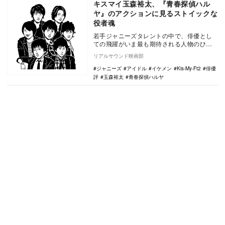
キスマイ玉森裕太、『青春探偵ハル
ヤ』のアクションに見るストイックな
役者魂
若手ジャニーズタレントの中で、俳優とし
ての飛躍がいま最も期待される人物のひと
りが、Kis-My-Ft2の玉森裕太だろう。
リアルサウンド映画部
Ki…
ジャニーズ
アイドル
イケメン
Kis-My-Ft2
俳優
評
玉森裕太
青春探偵ハルヤ