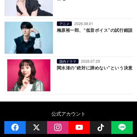
2026.08.01
アニメ
梅原裕一郎、“低音ボイス”の試行錯誤
2026.07.29
国内ドラマ
関水渚の“絶対に諦めない”という決意
公式アカウント
facebook
x
instagram
YouTube
Follow on 
LI