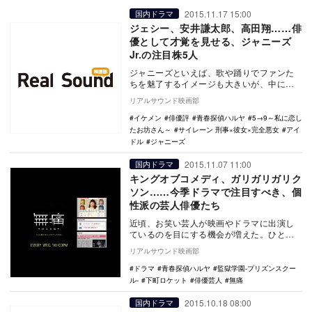
2015.11.17 15:00
国内ドラマ
ジェシー、安井謙太郎、高田翔……俳
優として才覚を見せる、ジャニーズ
Jr.の注目株5人
ジャニーズといえば、歌や踊りでファンた
ちを魅了するイメージも大きいが、中には
俳優業に徹し、演技で高い評価を受けてい
リアルサウンド映画部
る人材も少なく…
イケメン
俳優評
青春探偵ハルヤ
5→9～私に恋し
たお坊さん～
サイレーン 刑事×彼女×完全悪女
アイ
ドル
ジャニーズ
2015.11.07 11:00
国内ドラマ
キングオブコメディ、ガリガリガリク
ソン……今季ドラマで注目すべき、個
性派の芸人俳優たち
近頃、お笑い芸人が映画やドラマに出演し
ているのを目にする機会が増えた。ひと昔
前であれば、明石家さんまやダウンタウン
リアルサウンド映画部
など、その時代…
ドラマ
青春探偵ハルヤ
監獄学園-プリズンスクー
ル-
下町ロケット
俳優芸人
無痛
2015.10.18 08:00
国内ドラマ