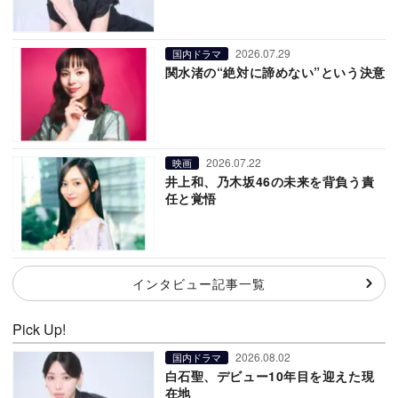
2026.07.29
国内ドラマ
関水渚の“絶対に諦めない”という決意
2026.07.22
映画
井上和、乃木坂46の未来を背負う責
任と覚悟
インタビュー記事一覧
Pick Up!
2026.08.02
国内ドラマ
白石聖、デビュー10年目を迎えた現
在地