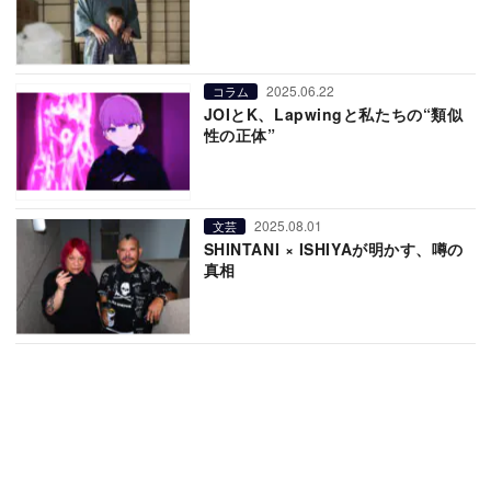
2025.06.22
コラム
JOIとK、Lapwingと私たちの“類似
性の正体”
2025.08.01
文芸
SHINTANI × ISHIYAが明かす、噂の
真相