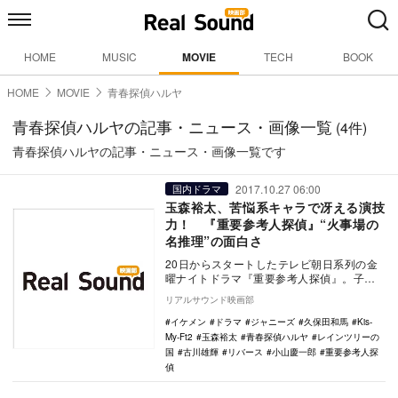
HOME
MUSIC
MOVIE
TECH
BOOK
HOME
MOVIE
青春探偵ハルヤ
青春探偵ハルヤの記事・ニュース・画像一覧
(4件)
青春探偵ハルヤの記事・ニュース・画像一覧です
2017.10.27 06:00
国内ドラマ
玉森裕太、苦悩系キャラで冴える演技
力！ 『重要参考人探偵』“火事場の
名推理”の面白さ
20日からスタートしたテレビ朝日系列の金
曜ナイトドラマ『重要参考人探偵』。子ど
もの頃からやたらと人の死を目撃してしま
リアルサウンド映画部
う主人公が、…
イケメン
ドラマ
ジャニーズ
久保田和馬
Kis-
My-Ft2
玉森裕太
青春探偵ハルヤ
レインツリーの
国
古川雄輝
リバース
小山慶一郎
重要参考人探
偵