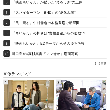
『映画ちいかわ』が描いた“恐ろしさ”の正体
『スパイダーマン：BND』の“夏休み感”
『風、薫る』中村倫也の本格登場で新展開
『ちいかわ』の怖さは“食物連鎖からの追放”？
『映画ちいかわ』EDテーマからその後を考察
川口春奈×高杉真宙『ママせか』場面写真
13:13更新
画像ランキング