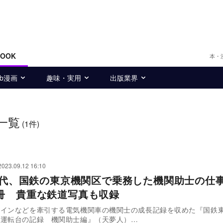
BOOK
本・
eb漫画
趣味・実用
出版業界
一覧
(1件)
2023.09.12 16:10
0年代、国鉄の東京機関区で乗務した機関助士の仕
冊 貴重な鉄道写真も収録
レインなどを牽引する電気機関車の機関士の成長記録を収めた『国鉄
車運転台の記録 機関助士編』（天夢人）…