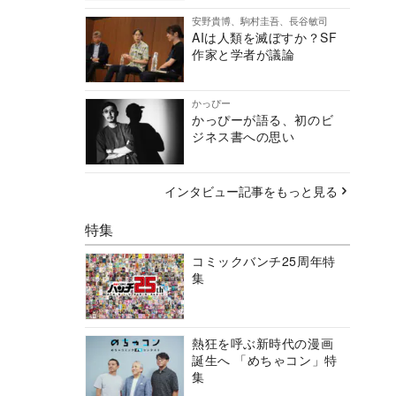
安野貴博、駒村圭吾、長谷敏司
AIは人類を滅ぼすか？SF
作家と学者が議論
かっぴー
かっぴーが語る、初のビ
ジネス書への思い
インタビュー記事をもっと見る
特集
コミックバンチ25周年特
集
熱狂を呼ぶ新時代の漫画
誕生へ 「めちゃコン」特
集