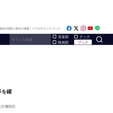
Like on Facebook
Follow on x
Follow on I
Follow o
Follo
漫画の情報と新作の連載｜リアルサウンド ブック
サ
音楽部
テック
映画部
ブック
事を綴
東京機関区