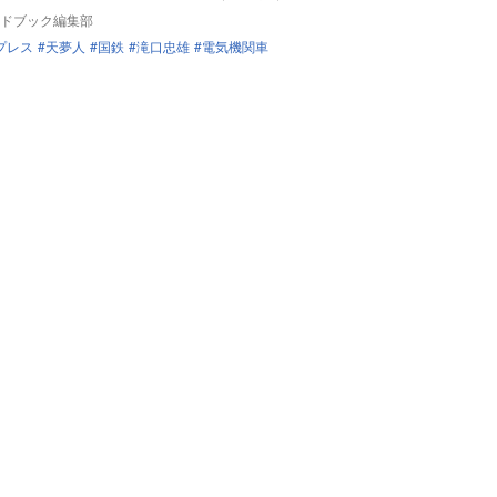
ドブック編集部
プレス
天夢人
国鉄
滝口忠雄
電気機関車