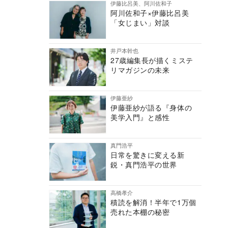
伊藤比呂美、阿川佐和子
阿川佐和子×伊藤比呂美
「女じまい」対談
井戸本幹也
27歳編集長が描くミステ
リマガジンの未来
伊藤亜紗
伊藤亜紗が語る『身体の
美学入門』と感性
真門浩平
日常を驚きに変える新
鋭・真門浩平の世界
高橋孝介
積読を解消！半年で1万個
売れた本棚の秘密