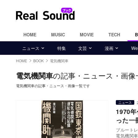
HOME
MUSIC
MOVIE
TECH
ニュース
特集
文芸
漫画
W
HOME
BOOK
電気機関車
の記事・ニュース・画像
電気機関車
電気機関車の記事・ニュース・画像一覧です
ニュース
197
った一
ブルート
電気機関