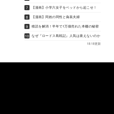
【漫画】小学六女子をベッドから起こせ！
【漫画】同姓の同性と偽装夫婦
積読を解消！半年で1万個売れた本棚の秘密
なぜ『ロードス島戦記』人気は衰えないのか
18:18更新